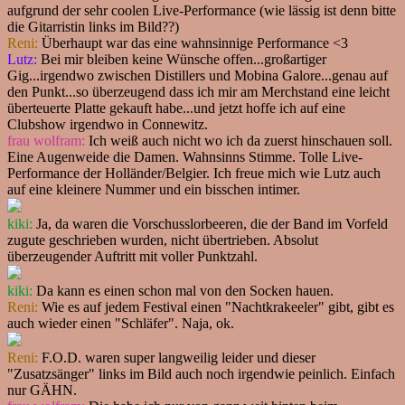
aufgrund der sehr coolen Live-Performance (wie lässig ist denn bitte
die Gitarristin links im Bild??)
Reni:
Überhaupt war das eine wahnsinnige Performance <3
Lutz:
Bei mir bleiben keine Wünsche offen...großartiger
Gig...irgendwo zwischen Distillers und Mobina Galore...genau auf
den Punkt...so überzeugend dass ich mir am Merchstand eine leicht
überteuerte Platte gekauft habe...und jetzt hoffe ich auf eine
Clubshow irgendwo in Connewitz.
frau wolfram:
Ich weiß auch nicht wo ich da zuerst hinschauen soll.
Eine Augenweide die Damen. Wahnsinns Stimme. Tolle Live-
Performance der Holländer/Belgier. Ich freue mich wie Lutz auch
auf eine kleinere Nummer und ein bisschen intimer.
kiki:
Ja, da waren die Vorschusslorbeeren, die der Band im Vorfeld
zugute geschrieben wurden, nicht übertrieben. Absolut
überzeugender Auftritt mit voller Punktzahl.
kiki:
Da kann es einen schon mal von den Socken hauen.
Reni:
Wie es auf jedem Festival einen "Nachtkrakeeler" gibt, gibt es
auch wieder einen "Schläfer". Naja, ok.
Reni:
F.O.D. waren super langweilig leider und dieser
"Zusatzsänger" links im Bild auch noch irgendwie peinlich. Einfach
nur GÄHN.