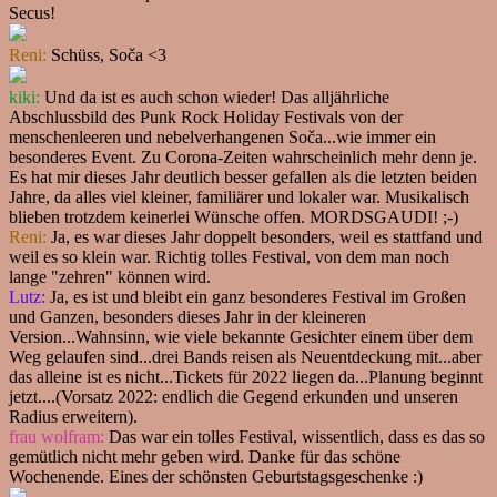
Secus!
Reni:
Schüss, Soča <3
kiki:
Und da ist es auch schon wieder! Das alljährliche
Abschlussbild des Punk Rock Holiday Festivals von der
menschenleeren und nebelverhangenen Soča...wie immer ein
besonderes Event. Zu Corona-Zeiten wahrscheinlich mehr denn je.
Es hat mir dieses Jahr deutlich besser gefallen als die letzten beiden
Jahre, da alles viel kleiner, familiärer und lokaler war. Musikalisch
blieben trotzdem keinerlei Wünsche offen. MORDSGAUDI! ;-)
Reni:
Ja, es war dieses Jahr doppelt besonders, weil es stattfand und
weil es so klein war. Richtig tolles Festival, von dem man noch
lange "zehren" können wird.
Lutz:
Ja, es ist und bleibt ein ganz besonderes Festival im Großen
und Ganzen, besonders dieses Jahr in der kleineren
Version...Wahnsinn, wie viele bekannte Gesichter einem über dem
Weg gelaufen sind...drei Bands reisen als Neuentdeckung mit...aber
das alleine ist es nicht...Tickets für 2022 liegen da...Planung beginnt
jetzt....(Vorsatz 2022: endlich die Gegend erkunden und unseren
Radius erweitern).
frau wolfram:
Das war ein tolles Festival, wissentlich, dass es das so
gemütlich nicht mehr geben wird. Danke für das schöne
Wochenende. Eines der schönsten Geburtstagsgeschenke :)