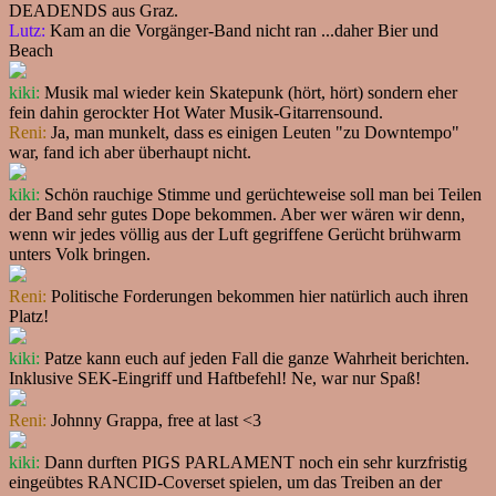
DEADENDS aus Graz.
Lutz:
Kam an die Vorgänger-Band nicht ran ...daher Bier und
Beach
kiki:
Musik mal wieder kein Skatepunk (hört, hört) sondern eher
fein dahin gerockter Hot Water Musik-Gitarrensound.
Reni:
Ja, man munkelt, dass es einigen Leuten "zu Downtempo"
war, fand ich aber überhaupt nicht.
kiki:
Schön rauchige Stimme und gerüchteweise soll man bei Teilen
der Band sehr gutes Dope bekommen. Aber wer wären wir denn,
wenn wir jedes völlig aus der Luft gegriffene Gerücht brühwarm
unters Volk bringen.
Reni:
Politische Forderungen bekommen hier natürlich auch ihren
Platz!
kiki:
Patze kann euch auf jeden Fall die ganze Wahrheit berichten.
Inklusive SEK-Eingriff und Haftbefehl! Ne, war nur Spaß!
Reni:
Johnny Grappa, free at last <3
kiki:
Dann durften PIGS PARLAMENT noch ein sehr kurzfristig
eingeübtes RANCID-Coverset spielen, um das Treiben an der