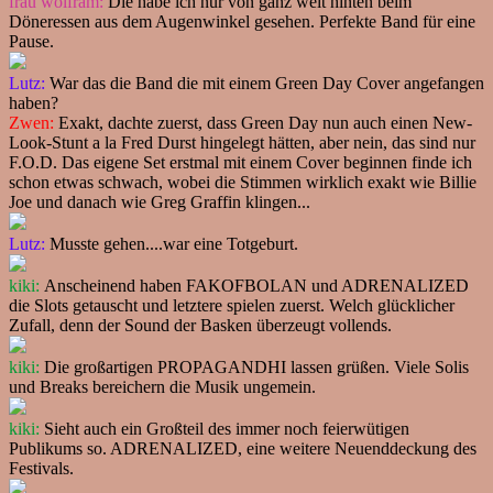
frau wolfram:
Die habe ich nur von ganz weit hinten beim
Döneressen aus dem Augenwinkel gesehen. Perfekte Band für eine
Pause.
Lutz:
War das die Band die mit einem Green Day Cover angefangen
haben?
Zwen:
Exakt, dachte zuerst, dass Green Day nun auch einen New-
Look-Stunt a la Fred Durst hingelegt hätten, aber nein, das sind nur
F.O.D. Das eigene Set erstmal mit einem Cover beginnen finde ich
schon etwas schwach, wobei die Stimmen wirklich exakt wie Billie
Joe und danach wie Greg Graffin klingen...
Lutz:
Musste gehen....war eine Totgeburt.
kiki:
Anscheinend haben FAKOFBOLAN und ADRENALIZED
die Slots getauscht und letztere spielen zuerst. Welch glücklicher
Zufall, denn der Sound der Basken überzeugt vollends.
kiki:
Die großartigen PROPAGANDHI lassen grüßen. Viele Solis
und Breaks bereichern die Musik ungemein.
kiki:
Sieht auch ein Großteil des immer noch feierwütigen
Publikums so. ADRENALIZED, eine weitere Neuenddeckung des
Festivals.