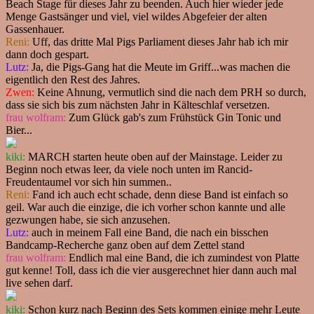
Beach Stage für dieses Jahr zu beenden. Auch hier wieder jede
Menge Gastsänger und viel, viel wildes Abgefeier der alten
Gassenhauer.
Reni:
Uff, das dritte Mal Pigs Parliament dieses Jahr hab ich mir
dann doch gespart.
Lutz:
Ja, die Pigs-Gang hat die Meute im Griff...was machen die
eigentlich den Rest des Jahres.
Zwen:
Keine Ahnung, vermutlich sind die nach dem PRH so durch,
dass sie sich bis zum nächsten Jahr in Kälteschlaf versetzen.
frau wolfram:
Zum Glück gab's zum Frühstück Gin Tonic und
Bier...
kiki:
MARCH starten heute oben auf der Mainstage. Leider zu
Beginn noch etwas leer, da viele noch unten im Rancid-
Freudentaumel vor sich hin summen..
Reni:
Fand ich auch echt schade, denn diese Band ist einfach so
geil. War auch die einzige, die ich vorher schon kannte und alle
gezwungen habe, sie sich anzusehen.
Lutz:
auch in meinem Fall eine Band, die nach ein bisschen
Bandcamp-Recherche ganz oben auf dem Zettel stand
frau wolfram:
Endlich mal eine Band, die ich zumindest von Platte
gut kenne! Toll, dass ich die vier ausgerechnet hier dann auch mal
live sehen darf.
kiki:
Schon kurz nach Beginn des Sets kommen einige mehr Leute