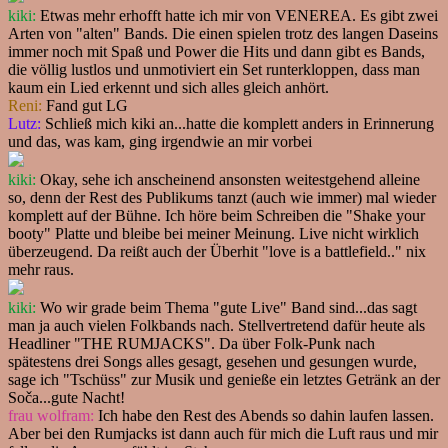
kiki:
Etwas mehr erhofft hatte ich mir von VENEREA. Es gibt zwei
Arten von "alten" Bands. Die einen spielen trotz des langen Daseins
immer noch mit Spaß und Power die Hits und dann gibt es Bands,
die völlig lustlos und unmotiviert ein Set runterkloppen, dass man
kaum ein Lied erkennt und sich alles gleich anhört.
Reni:
Fand gut LG
Lutz:
Schließ mich kiki an...hatte die komplett anders in Erinnerung
und das, was kam, ging irgendwie an mir vorbei
kiki:
Okay, sehe ich anscheinend ansonsten weitestgehend alleine
so, denn der Rest des Publikums tanzt (auch wie immer) mal wieder
komplett auf der Bühne. Ich höre beim Schreiben die "Shake your
booty" Platte und bleibe bei meiner Meinung. Live nicht wirklich
überzeugend. Da reißt auch der Überhit "love is a battlefield.." nix
mehr raus.
kiki:
Wo wir grade beim Thema "gute Live" Band sind...das sagt
man ja auch vielen Folkbands nach. Stellvertretend dafür heute als
Headliner "THE RUMJACKS". Da über Folk-Punk nach
spätestens drei Songs alles gesagt, gesehen und gesungen wurde,
sage ich "Tschüss" zur Musik und genieße ein letztes Getränk an der
Soča...gute Nacht!
frau wolfram:
Ich habe den Rest des Abends so dahin laufen lassen.
Aber bei den Rumjacks ist dann auch für mich die Luft raus und mir