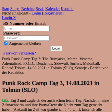
Start
Storys
Berichte
Rezis
Kalender
Kontakt
Nicht eingeloggt -
Login
[
Registrieren
]
Login
X
BS-Nummer oder Email:
Passwort:
Angemeldet bleiben
Passwort vergessen?
Punk Rock Camp Tag 3: The Rumjacks, March, Venerea,
Adrenalized, F.O.D., Deadends, Sidewalk Surfers, Melonball,
Rancid Tribute, 14.08.2021 in Tolmin (SLO), Sotocje - Bericht von
der Redaktion
Punk Rock Camp Tag 3, 14.08.2021 in
Tolmin (SLO)
kiki:
Tag 3 und zugleich der auch schon letzte Tag. Nachdem meine
Zeltnachbarin und ihre Party-Crew die Nacht zum Tag gemacht
haben (Ankunft im Zelt war glaube ich 5:45 Uhr), lasse ich alle