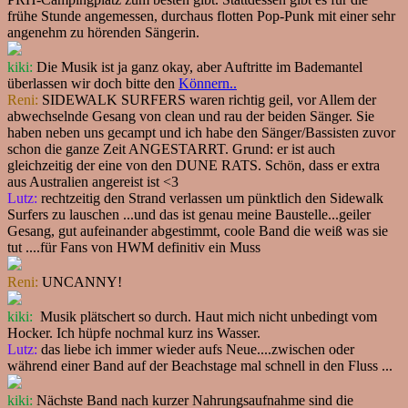
frühe Stunde angemessen, durchaus flotten Pop-Punk mit einer sehr
angenehm zu hörenden Sängerin.
kiki:
Die Musik ist ja ganz okay, aber Auftritte im Bademantel
überlassen wir doch bitte den
Könnern..
Reni:
SIDEWALK SURFERS waren richtig geil, vor Allem der
abwechselnde Gesang von clean und rau der beiden Sänger. Sie
haben neben uns gecampt und ich habe den Sänger/Bassisten zuvor
schon die ganze Zeit ANGESTARRT. Grund: er ist auch
gleichzeitig der eine von den DUNE RATS. Schön, dass er extra
aus Australien angereist ist <3
Lutz:
rechtzeitig den Strand verlassen um pünktlich den Sidewalk
Surfers zu lauschen ...und das ist genau meine Baustelle...geiler
Gesang, gut aufeinander abgestimmt, coole Band die weiß was sie
tut ....für Fans von HWM definitiv ein Muss
Reni:
UNCANNY!
kiki:
Musik plätschert so durch. Haut mich nicht unbedingt vom
Hocker. Ich hüpfe nochmal kurz ins Wasser.
Lutz:
das liebe ich immer wieder aufs Neue....zwischen oder
während einer Band auf der Beachstage mal schnell in den Fluss ...
kiki:
Nächste Band nach kurzer Nahrungsaufnahme sind die