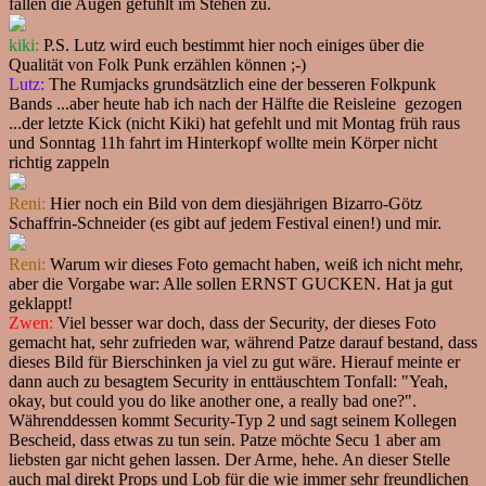
fallen die Augen gefühlt im Stehen zu.
kiki:
P.S. Lutz wird euch bestimmt hier noch einiges über die
Qualität von Folk Punk erzählen können ;-)
Lutz:
The Rumjacks grundsätzlich eine der besseren Folkpunk
Bands ...aber heute hab ich nach der Hälfte die Reisleine gezogen
...der letzte Kick (nicht Kiki) hat gefehlt und mit Montag früh raus
und Sonntag 11h fahrt im Hinterkopf wollte mein Körper nicht
richtig zappeln
Reni:
Hier noch ein Bild von dem diesjährigen Bizarro-Götz
Schaffrin-Schneider (es gibt auf jedem Festival einen!) und mir.
Reni:
Warum wir dieses Foto gemacht haben, weiß ich nicht mehr,
aber die Vorgabe war: Alle sollen ERNST GUCKEN. Hat ja gut
geklappt!
Zwen:
Viel besser war doch, dass der Security, der dieses Foto
gemacht hat, sehr zufrieden war, während Patze darauf bestand, dass
dieses Bild für Bierschinken ja viel zu gut wäre. Hierauf meinte er
dann auch zu besagtem Security in enttäuschtem Tonfall: "Yeah,
okay, but could you do like another one, a really bad one?".
Währenddessen kommt Security-Typ 2 und sagt seinem Kollegen
Bescheid, dass etwas zu tun sein. Patze möchte Secu 1 aber am
liebsten gar nicht gehen lassen. Der Arme, hehe. An dieser Stelle
auch mal direkt Props und Lob für die wie immer sehr freundlichen