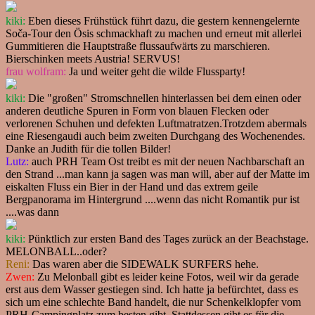
kiki:
Eben dieses Frühstück führt dazu, die gestern kennengelernte
Soča-Tour den Ösis schmackhaft zu machen und erneut mit allerlei
Gummitieren die Hauptstraße flussaufwärts zu marschieren.
Bierschinken meets Austria! SERVUS!
frau wolfram:
Ja und weiter geht die wilde Flussparty!
kiki:
Die "großen" Stromschnellen hinterlassen bei dem einen oder
anderen deutliche Spuren in Form von blauen Flecken oder
verlorenen Schuhen und defekten Luftmatratzen.Trotzdem abermals
eine Riesengaudi auch beim zweiten Durchgang des Wochenendes.
Danke an Judith für die tollen Bilder!
Lutz:
auch PRH Team Ost treibt es mit der neuen Nachbarschaft an
den Strand ...man kann ja sagen was man will, aber auf der Matte im
eiskalten Fluss ein Bier in der Hand und das extrem geile
Bergpanorama im Hintergrund ....wenn das nicht Romantik pur ist
....was dann
kiki:
Pünktlich zur ersten Band des Tages zurück an der Beachstage.
MELONBALL..oder?
Reni:
Das waren aber die SIDEWALK SURFERS hehe.
Zwen:
Zu Melonball gibt es leider keine Fotos, weil wir da gerade
erst aus dem Wasser gestiegen sind. Ich hatte ja befürchtet, dass es
sich um eine schlechte Band handelt, die nur Schenkelklopfer vom
PRH-Campingplatz zum besten gibt. Stattdessen gibt es für die