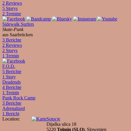
2 Reviews
5 Storys
2 Termine
Sidewalk Surfers
Skate-Punk
aus Saarbrücken
3 Berichte
2 Reviews
2 Storys
1 Termin
F.O.D.
5 Berichte
1 Story
Deadends
4 Berichte
1 Termin
Punk Rock Camp
3 Berichte
Adrenalized
1 Bericht
Location:
Sotocje
Dijaška ulica 18
5220
Tolmin (SLO)
, Slowenien