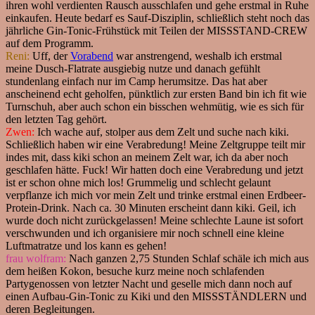
ihren wohl verdienten Rausch ausschlafen und gehe erstmal in Ruhe
einkaufen. Heute bedarf es Sauf-Disziplin, schließlich steht noch das
jährliche Gin-Tonic-Frühstück mit Teilen der MISSSTAND-CREW
auf dem Programm.
Reni:
Uff, der
Vorabend
war anstrengend, weshalb ich erstmal
meine Dusch-Flatrate ausgiebig nutze und danach gefühlt
stundenlang einfach nur im Camp herumsitze. Das hat aber
anscheinend echt geholfen, pünktlich zur ersten Band bin ich fit wie
Turnschuh, aber auch schon ein bisschen wehmütig, wie es sich für
den letzten Tag gehört.
Zwen:
Ich wache auf, stolper aus dem Zelt und suche nach kiki.
Schließlich haben wir eine Verabredung! Meine Zeltgruppe teilt mir
indes mit, dass kiki schon an meinem Zelt war, ich da aber noch
geschlafen hätte. Fuck! Wir hatten doch eine Verabredung und jetzt
ist er schon ohne mich los! Grummelig und schlecht gelaunt
verpflanze ich mich vor mein Zelt und trinke erstmal einen Erdbeer-
Protein-Drink. Nach ca. 30 Minuten erscheint dann kiki. Geil, ich
wurde doch nicht zurückgelassen! Meine schlechte Laune ist sofort
verschwunden und ich organisiere mir noch schnell eine kleine
Luftmatratze und los kann es gehen!
frau wolfram:
Nach ganzen 2,75 Stunden Schlaf schäle ich mich aus
dem heißen Kokon, besuche kurz meine noch schlafenden
Partygenossen von letzter Nacht und geselle mich dann noch auf
einen Aufbau-Gin-Tonic zu Kiki und den MISSSTÄNDLERN und
deren Begleitungen.