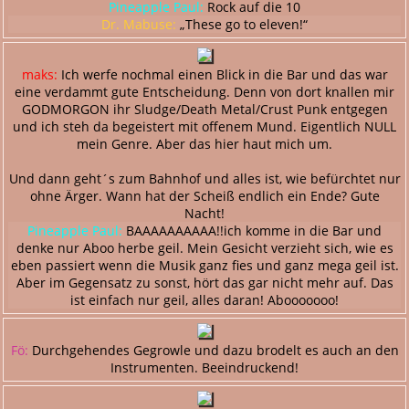
Pineapple Paul:
Rock auf die 10
Dr. Mabuse:
„These go to eleven!“
maks:
Ich werfe nochmal einen Blick in die Bar und das war
eine verdammt gute Entscheidung. Denn von dort knallen mir
GODMORGON ihr Sludge/Death Metal/Crust Punk entgegen
und ich steh da begeistert mit offenem Mund. Eigentlich NULL
mein Genre. Aber das hier haut mich um.
Und dann geht´s zum Bahnhof und alles ist, wie befürchtet nur
ohne Ärger. Wann hat der Scheiß endlich ein Ende? Gute
Nacht!
Pineapple Paul:
BAAAAAAAAAA!!ich komme in die Bar und
denke nur Aboo herbe geil. Mein Gesicht verzieht sich, wie es
eben passiert wenn die Musik ganz fies und ganz mega geil ist.
Aber im Gegensatz zu sonst, hört das gar nicht mehr auf. Das
ist einfach nur geil, alles daran! Abooooooo!
Fö:
Durchgehendes Gegrowle und dazu brodelt es auch an den
Instrumenten. Beeindruckend!