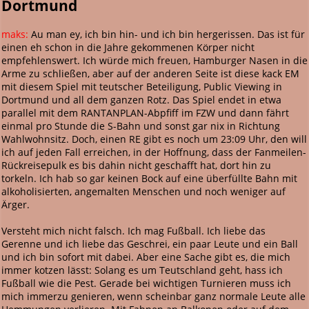
Dortmund
maks:
Au man ey, ich bin hin- und ich bin hergerissen. Das ist für
einen eh schon in die Jahre gekommenen Körper nicht
empfehlenswert. Ich würde mich freuen, Hamburger Nasen in die
Arme zu schließen, aber auf der anderen Seite ist diese kack EM
mit diesem Spiel mit teutscher Beteiligung, Public Viewing in
Dortmund und all dem ganzen Rotz. Das Spiel endet in etwa
parallel mit dem RANTANPLAN-Abpfiff im FZW und dann fährt
einmal pro Stunde die S-Bahn und sonst gar nix in Richtung
Wahlwohnsitz. Doch, einen RE gibt es noch um 23:09 Uhr, den will
ich auf jeden Fall erreichen, in der Hoffnung, dass der Fanmeilen-
Rückreisepulk es bis dahin nicht geschafft hat, dort hin zu
torkeln. Ich hab so gar keinen Bock auf eine überfüllte Bahn mit
alkoholisierten, angemalten Menschen und noch weniger auf
Ärger.
Versteht mich nicht falsch. Ich mag Fußball. Ich liebe das
Gerenne und ich liebe das Geschrei, ein paar Leute und ein Ball
und ich bin sofort mit dabei. Aber eine Sache gibt es, die mich
immer kotzen lässt: Solang es um Teutschland geht, hass ich
Fußball wie die Pest. Gerade bei wichtigen Turnieren muss ich
mich immerzu genieren, wenn scheinbar ganz normale Leute alle