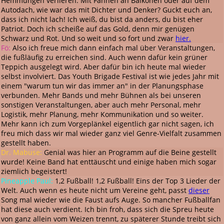
Hemmungen verlieren. Mit Fahnen an Balkonen oder auf dem
Autodach, wie war das mit Dichter und Denker? Guckt euch an,
dass ich nicht lach! Ich weiß, du bist da anders, du bist eher
Patriot. Doch ich scheiße auf das Gold, denn mir genügen
Schwarz und Rot. Und so weit und so fort und zwar
hier.
Fö:
Also ich freue mich dann einfach mal über Veranstaltungen,
die fußläufig zu erreichen sind. Auch wenn dafür kein grüner
Teppich ausgelegt wird. Aber dafür bin ich heute mal wieder
selbst involviert. Das Youth Brigade Festival ist wie jedes Jahr mit
einem "warum tun wir das immer an" in der Planungsphase
verbunden. Mehr Bands und mehr Bühnen als bei unseren
sonstigen Veranstaltungen, aber auch mehr Personal, mehr
Logistik, mehr Planung, mehr Kommunikation und so weiter.
Mehr kann ich zum Vorgeplänkel eigentlich gar nicht sagen, ich
freu mich dass wir mal wieder ganz viel Genre-Vielfalt zusammen
gestellt haben.
Dr. Mabuse:
Genial was hier an Programm auf die Beine gestellt
wurde! Keine Band hat enttäuscht und einige haben mich sogar
ziemlich begeistert!
Pineapple Paul:
1,2 Fußball! 1,2 Fußball! Eins der Top 3 Lieder der
Welt. Auch wenn es heute nicht um Vereine geht, passt
dieser
Song mal wieder wie die Faust aufs Auge. So mancher Fußballfan
hat diese auch verdient. Ich bin froh, dass sich die Spreu heute
von ganz allein vom Weizen trennt, zu späterer Stunde treibt sich