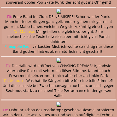
souverän! Cooler Pop-Skate-Punk, der echt gut ins Ohr geht!
Fö:
Erste Band im Club: DEINE MISERE! Schon wieder Punk.
Manche Lieder klingen ganz geil, andere gehen mir gar nicht
gut rein. Mal schauen, welchen Weg sie zukünftig einschlagen
Dr. Mabuse:
Mir gefallen die gleich super gut. Sehr
melancholische Texte teilweise, aber mit richtig viel Punch
dahinter!
Pineapple Paul:
verkackter Mist, ich wollte so richtig nur diese
Band gucken, hab es aber natürlich nicht geschafft.
Fö:
Die Halle wird eröffnet von CHASING DREAMS! Irgendwie
Alternative Rock mit sehr melodiöser Stimme. Könnte auch
Powermetal sein, erinnert mich aber eher an Linkin Park
Dr. Mabuse:
Was hat die Sängerin bitte für eine tolle Stimme?!
Und die setzt sie bei Zwischenansagen auch ein, um sich gegen
Sexismus stark zu machen! Tolle Performance in der großen
Halle!
Fö:
Habt ihr schon das "Backdrop" gesehen? Diesmal probieren
wir in der Halle was Neues aus und setzen auf digitale Technik.