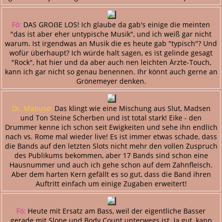
Fö:
DAS GROẞE LOS! Ich glaube da gab's einige die meinten
"das ist aber eher untypische Musik", und ich weiß gar nicht
warum. Ist irgendwas an Musik die es heute gab "typisch"? Und
wofür überhaupt? Ich würde halt sagen, es ist gelinde gesagt
"Rock", hat hier und da aber auch nen leichten Ärzte-Touch,
kann ich gar nicht so genau benennen. Ihr könnt auch gerne an
Grönemeyer denken.
Dr. Mabuse:
Das klingt wie eine Mischung aus Slut, Madsen
und Ton Steine Scherben und ist total stark! Eike - den
Drummer kenne ich schon seit Ewigkeiten und sehe ihn endlich
nach vs. Rome mal wieder live! Es ist immer etwas schade, dass
die Bands auf den letzten Slots nicht mehr den vollen Zuspruch
des Publikums bekommen, aber 17 Bands sind schon eine
Hausnummer und auch ich gehe schon auf dem Zahnfleisch.
Aber dem harten Kern gefällt es so gut, dass die Band ihren
Auftritt einfach um einige Zugaben erweitert!
Fö:
Heute mit Ersatz am Bass, weil der eigentliche Basser
gerade mit Slope und Body Count unterwegs ist. Ja gut, kann