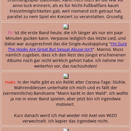
anno tuck erinnern, als es für Nicht-Fußballfans kaum
Freizeitmöglichkeiten gab, weil niemand sich getraut hat,
parallel zu nem Spiel ein Konzert zu veranstalten. Gruselig.
Fö:
Ist die erste Band heute, die ich länger als nur ein paar
Minuten gucken kann. Verpasse lediglich das letzte Lied, und
dabei war ausgerechnet das die Single-Auskopplung "
I'm Sure
The Hooks Are Great But Sexual Abuse Isn't
". Manno. Muss
nämlich zugeben, dass ich den Rest des jüngst erschienenen
Albums noch gar nicht wirklich gehört habe. Ich nehme mir
weiterhin vor, das nachzuholen!
maks:
In der Halle gibt es ein Relikt alter Corona-Tage: Stühle.
Währenddessen unterhalte ich mich und es fällt der
(vermeintliche) Bandname "Mann kackt in den Wald". Ich wollte
ja nie in einer Band spielen, aber jetzt bin ich irgendwie
motiviert.
Kurz danach werd ich mal wieder mit Axel von WIZO
verwechselt. Ich kapier das irgendwie nicht.