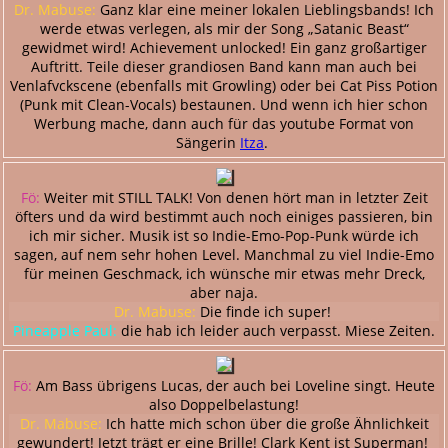
Dr. Mabuse:
Ganz klar eine meiner lokalen Lieblingsbands! Ich
werde etwas verlegen, als mir der Song „Satanic Beast“
gewidmet wird! Achievement unlocked! Ein ganz großartiger
Auftritt. Teile dieser grandiosen Band kann man auch bei
Venlafvckscene (ebenfalls mit Growling) oder bei Cat Piss Potion
(Punk mit Clean-Vocals) bestaunen. Und wenn ich hier schon
Werbung mache, dann auch für das youtube Format von
Sängerin
Itza
.
Fö:
Weiter mit STILL TALK! Von denen hört man in letzter Zeit
öfters und da wird bestimmt auch noch einiges passieren, bin
ich mir sicher. Musik ist so Indie-Emo-Pop-Punk würde ich
sagen, auf nem sehr hohen Level. Manchmal zu viel Indie-Emo
für meinen Geschmack, ich wünsche mir etwas mehr Dreck,
aber naja.
Dr. Mabuse:
Die finde ich super!
Pineapple Paul:
die hab ich leider auch verpasst. Miese Zeiten.
Fö:
Am Bass übrigens Lucas, der auch bei Loveline singt. Heute
also Doppelbelastung!
Dr. Mabuse:
Ich hatte mich schon über die große Ähnlichkeit
gewundert! Jetzt trägt er eine Brille! Clark Kent ist Superman!