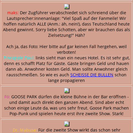
maks:
Der Zugführer verabschiedet sich schreiend über die
Lautsprecher:innenanlage: "Viel Spaß auf der Fanmeile! Wir
hoffen natürlich ALLE (Anm.: äh, nein!), dass Teutschland heute
Abend gewinnt. Sorry liebe Schotten, aber wir brauchen das als
Zielsetzung!" Häh?
Ach ja, das Foto: Hier bitte auf gar keinen Fall hergehen, weil
verboten!
Pineapple Paul:
links sieht man ein neues Hotel. Es ist sehr gut,
denn es schafft Platz für Gäste. Gäste bringen Geld und hauen
dann ab. Anwohner kosten Geld. Man sollte Anwohner gleich
rausschmeißen. So wie es auch
SCHEISSE DIE BULLEN
schon
lange propagieren
Fö:
GOOSE PARK dürfen die kleine Bühne in der Bar eröffnen -
und damit auch direkt den ganzen Abend. Sind aber echt
schon einige Leute da, was uns sehr freut. Goose Park machen
Pop-Punk und spielen heute erst ihre zweite Show. Stark!
Dr. Mabuse:
Für die zweite Show wirkt das schon sehr