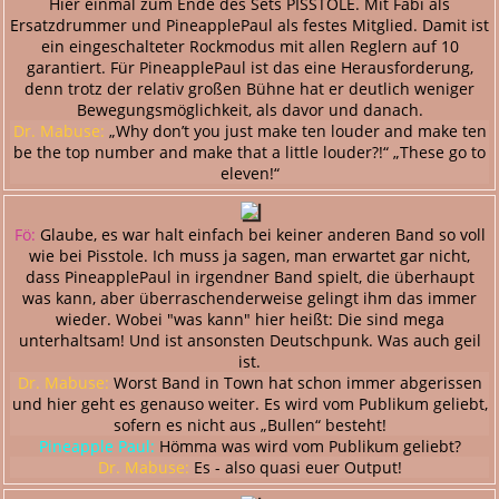
Hier einmal zum Ende des Sets PISSTOLE. Mit Fabi als
Ersatzdrummer und PineapplePaul als festes Mitglied. Damit ist
ein eingeschalteter Rockmodus mit allen Reglern auf 10
garantiert. Für PineapplePaul ist das eine Herausforderung,
denn trotz der relativ großen Bühne hat er deutlich weniger
Bewegungsmöglichkeit, als davor und danach.
Dr. Mabuse:
„Why don’t you just make ten louder and make ten
be the top number and make that a little louder?!“ „These go to
eleven!“
Fö:
Glaube, es war halt einfach bei keiner anderen Band so voll
wie bei Pisstole. Ich muss ja sagen, man erwartet gar nicht,
dass PineapplePaul in irgendner Band spielt, die überhaupt
was kann, aber überraschenderweise gelingt ihm das immer
wieder. Wobei "was kann" hier heißt: Die sind mega
unterhaltsam! Und ist ansonsten Deutschpunk. Was auch geil
ist.
Dr. Mabuse:
Worst Band in Town hat schon immer abgerissen
und hier geht es genauso weiter. Es wird vom Publikum geliebt,
sofern es nicht aus „Bullen“ besteht!
Pineapple Paul:
Hömma was wird vom Publikum geliebt?
Dr. Mabuse:
Es - also quasi euer Output!