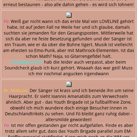
erneut bestaunen - also alle dahin gehen - es wird sich lohnen!
Fö:
Weiß gar nicht wann ich das erste Mal von LOVELINE gehört
habe, ist auf jeden Fall ne Weile her und ich glaube, damals
suchten sie jemanden für den Gesangsposten. Mittlerweile hat
sich da aber ne feste Besetzung gefunden und der Sänger ist
ein Traum, wie er da über die Bühne tigert. Musik ist vielleicht
am ehesten so Emo-Punk, aber mit Mathrock-Elementen. Ist das
schon Math? Naja, so Gitarrengefidel halt.
Pineapple Paul:
hab die leider auch verpasst, aber beim
Soundcheck glaub ich kurz gehört. Woaaah das war geil! Muss
ich mir nochmal angucken irgendwann
Dr. Mabuse:
Der Sänger ist krass und ich beneide ihn um seine
Haarpracht. Er sieht Ioannis Amanatidis zum Verwechseln
ähnlich. Aber gut - das Youth Brigade ist ja fußballfreie Zone,
obwohl ich mich wundere doch einige Besucher:innen in
Deutschlandtrikots zu sehen. Und Fö bleibt ganz ruhig dabei -
altersmilde geworden!
Fö:
Ist mir offen gestanden gar nicht aufgefallen. Finde es aber
trotz allem sehr gut, dass das Youth Brigade parallel zum EM-
Eröffnungsspiel stattfindet. Kann mich noch an die WM vor