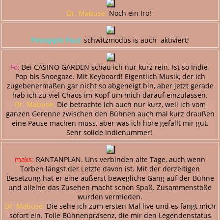
Dr. Mabuse:
Noch ein Iro!
Pineapple Paul:
schwitzmodus is auch aktiviert!
Fö:
Bei CASINO GARDEN schau ich nur kurz rein. Ist so Indie-
Pop bis Shoegaze. Mit Keyboard! Eigentlich Musik, der ich
zugebenermaßen gar nicht so abgeneigt bin, aber jetzt gerade
hab ich zu viel Chaos im Kopf um mich darauf einzulassen.
Dr. Mabuse:
Die betrachte ich auch nur kurz, weil ich vom
ganzen Gerenne zwischen den Bühnen auch mal kurz draußen
eine Pause machen muss, aber was ich höre gefällt mir gut.
Sehr solide Indienummer!
maks:
RANTANPLAN. Uns verbinden alte Tage, auch wenn
Torben längst der Letzte davon ist. Mit der derzeitigen
Besetzung hat er eine äußerst bewegliche Gang auf der Bühne
und alleine das Zusehen macht schon Spaß. Zusammenstöße
wurden vermieden.
Dr. Mabuse:
Die sehe ich zum ersten Mal live und es fängt mich
sofort ein. Tolle Bühnenpräsenz, die mir den Legendenstatus