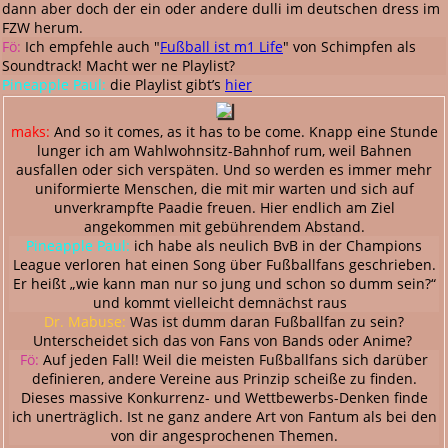
dann aber doch der ein oder andere dulli im deutschen dress im
FZW herum.
Fö:
Ich empfehle auch "
Fußball ist m1 Life
" von Schimpfen als
Soundtrack! Macht wer ne Playlist?
Pineapple Paul:
die Playlist gibt’s
hier
maks:
And so it comes, as it has to be come. Knapp eine Stunde
lunger ich am Wahlwohnsitz-Bahnhof rum, weil Bahnen
ausfallen oder sich verspäten. Und so werden es immer mehr
uniformierte Menschen, die mit mir warten und sich auf
unverkrampfte Paadie freuen. Hier endlich am Ziel
angekommen mit gebührendem Abstand.
Pineapple Paul:
ich habe als neulich BvB in der Champions
League verloren hat einen Song über Fußballfans geschrieben.
Er heißt „wie kann man nur so jung und schon so dumm sein?“
und kommt vielleicht demnächst raus
Dr. Mabuse:
Was ist dumm daran Fußballfan zu sein?
Unterscheidet sich das von Fans von Bands oder Anime?
Fö:
Auf jeden Fall! Weil die meisten Fußballfans sich darüber
definieren, andere Vereine aus Prinzip scheiße zu finden.
Dieses massive Konkurrenz- und Wettbewerbs-Denken finde
ich unerträglich. Ist ne ganz andere Art von Fantum als bei den
von dir angesprochenen Themen.