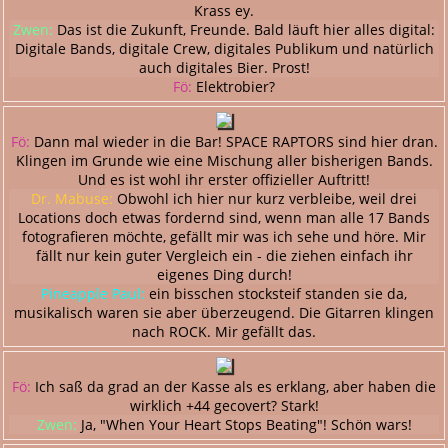
Krass ey.
Zwen:
Das ist die Zukunft, Freunde. Bald läuft hier alles digital:
Digitale Bands, digitale Crew, digitales Publikum und natürlich
auch digitales Bier. Prost!
Fö:
Elektrobier?
Fö:
Dann mal wieder in die Bar! SPACE RAPTORS sind hier dran.
Klingen im Grunde wie eine Mischung aller bisherigen Bands.
Und es ist wohl ihr erster offizieller Auftritt!
Dr. Mabuse:
Obwohl ich hier nur kurz verbleibe, weil drei
Locations doch etwas fordernd sind, wenn man alle 17 Bands
fotografieren möchte, gefällt mir was ich sehe und höre. Mir
fällt nur kein guter Vergleich ein - die ziehen einfach ihr
eigenes Ding durch!
Pineapple Paul:
ein bisschen stocksteif standen sie da,
musikalisch waren sie aber überzeugend. Die Gitarren klingen
nach ROCK. Mir gefällt das.
Fö:
Ich saß da grad an der Kasse als es erklang, aber haben die
wirklich +44 gecovert? Stark!
Zwen:
Ja, "When Your Heart Stops Beating"! Schön wars!