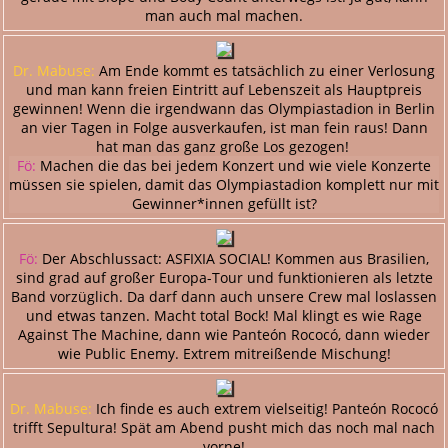
man auch mal machen.
Dr. Mabuse:
Am Ende kommt es tatsächlich zu einer Verlosung
und man kann freien Eintritt auf Lebenszeit als Hauptpreis
gewinnen! Wenn die irgendwann das Olympiastadion in Berlin
an vier Tagen in Folge ausverkaufen, ist man fein raus! Dann
hat man das ganz große Los gezogen!
Fö:
Machen die das bei jedem Konzert und wie viele Konzerte
müssen sie spielen, damit das Olympiastadion komplett nur mit
Gewinner*innen gefüllt ist?
Fö:
Der Abschlussact: ASFIXIA SOCIAL! Kommen aus Brasilien,
sind grad auf großer Europa-Tour und funktionieren als letzte
Band vorzüglich. Da darf dann auch unsere Crew mal loslassen
und etwas tanzen. Macht total Bock! Mal klingt es wie Rage
Against The Machine, dann wie Panteón Rococó, dann wieder
wie Public Enemy. Extrem mitreißende Mischung!
Dr. Mabuse:
Ich finde es auch extrem vielseitig! Panteón Rococó
trifft Sepultura! Spät am Abend pusht mich das noch mal nach
vorne!