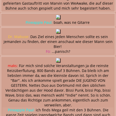
gefeierten Gastauftritt von Marvin von WeAwake, die auf dieser
Bühne auch schon gespielt und mich sehr begeistert haben.
Pineapple Paul:
boah, was ne Gitarre
Dr. Mabuse:
Das Ziel eines jeden Menschen sollte es sein
jemanden zu finden, der einen anschaut wie dieser Mann sein
Bier!
Fö:
...panisch?
maks:
Für mich sind solche Veranstaltungen ja die reinste
Reizüberflutung. 800 Bands auf 3 Bühnen. Da bleib ich am
liebsten immer da, wo die kleinste davon ist. Sprich in der
"Bar". Als ich ankomme spielt gerade DIE JUGEND VON
GESTERN. Nettes Duo aus Dortmund mit den üblichen
Verdächtigen aus der Hood davor. Bissi Punk, bissi Pop, bissi
Wave, bissi das, was mensch wohl "Indie" nennt. So is schön.
Genau das Richtige zum ankommen, eigentlich auch zum
verweilen, aber.
Pineapple Paul:
ich finds Mega geil mit den 3 Bühnen. Die
ganze Zeit spielen irgendwelche Bands und dann sind auch