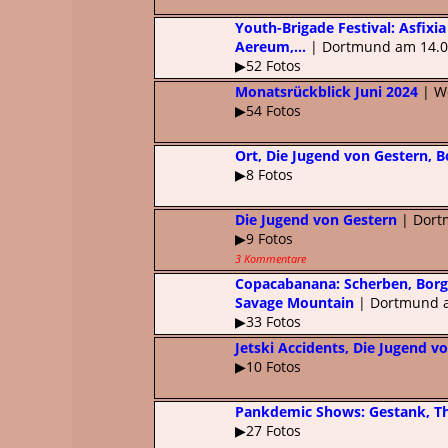
Youth-Brigade Festival: Asfixia
Aereum,...
| Dortmund am 14.0
▶52 Fotos
Monatsrückblick Juni 2024
| We
▶54 Fotos
Ort, Die Jugend von Gestern, 
▶8 Fotos
Die Jugend von Gestern
| Dort
▶9 Fotos
3 Kommentare
Copacabanana: Scherben, Borgz
Savage Mountain
| Dortmund a
▶33 Fotos
Jetski Accidents, Die Jugend v
▶10 Fotos
Pankdemic Shows: Gestank, Th
▶27 Fotos