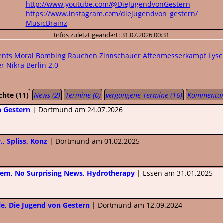
http://www.youtube.com/@DieJugendvonGestern
https://www.instagram.com/diejugendvon_gestern/
MusicBrainz
Infos zuletzt geändert: 31.07.2026 00:31
ents
Moral Bombing
Rauchen
Zinnschauer
Affenmesserkampf
Lysc
er
Nikra
Berlin 2.0
chte (11)
News (2)
Termine (0)
vergangene Termine (16)
Kommentar
n Gestern
| Dortmund am 24.07.2026
, Spliss, Konz
| Dortmund am 01.02.2025
hem, No Surprising News, Hydrotherapy
| Essen am 31.01.2025
le, Die Jugend von Gestern
| Dortmund am 12.09.2024