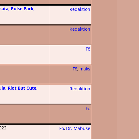
nata, Pulse Park,
Redaktion
Redaktion
Fö
Fö
,
maks
la, Riot But Cute,
Redaktion
Fö
022
Fö
,
Dr. Mabuse