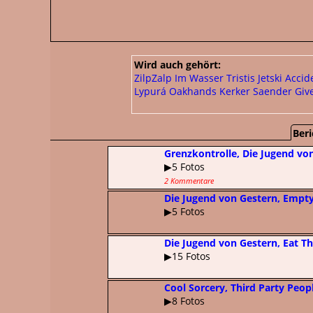
Wird auch gehört:
ZilpZalp
Im Wasser
Tristis
Jetski Accid
Lypurá
Oakhands
Kerker
Saender
Giv
Beri
Grenzkontrolle, Die Jugend vo
▶5 Fotos
2 Kommentare
Die Jugend von Gestern, Empty.
▶5 Fotos
Die Jugend von Gestern, Eat T
▶15 Fotos
Cool Sorcery, Third Party Peop
▶8 Fotos