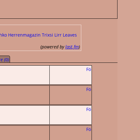
hko
Herrenmagazin
Trixsi
Lirr
Leaves
(powered by
last.fm
)
e (0)
Fö
Fö
Fö
Fö