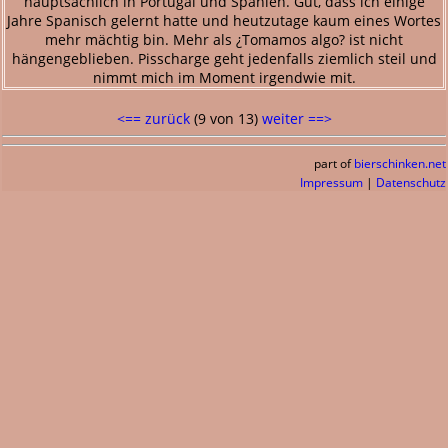
hauptsächlich in Portugal und Spanien. Gut, dass ich einige
Jahre Spanisch gelernt hatte und heutzutage kaum eines Wortes
mehr mächtig bin. Mehr als ¿Tomamos algo? ist nicht
hängengeblieben. Pisscharge geht jedenfalls ziemlich steil und
nimmt mich im Moment irgendwie mit.
<== zurück
(9 von 13)
weiter ==>
part of
bierschinken.net
Impressum
|
Datenschutz