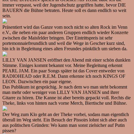
immer verpasst, weil der Jugendschutz gegriffen hatte, bevor DIE
BAUERN die Bühne betraten. Heute soll es dann endlich so weit
sein.
Präsentiert wird das Ganze vom noch nicht so alten Rock im Venn
e.V., die neben ein paar anderen Gruppen endlich wieder Konzerte
zwischen die Maisfelder bringen. Der Eintrittspreis ist sehr
portemonnaiefreundlich und weil die Wege in Gescher kurz sind,
bin ich in Begleitung eines alten Freundes pünktlich um sieben da.
LILLY VAN JANSEN eröffnet den Abend mit einer schön dunklen
Stimme. Einiges kommt bekannt vor. Meine Begleitung erkennt
PEARL JAM. Ein paar Songs später ist das Cover entweder von
RADIOHEAD oder R.E.M. Dann erkenne ich noch KINGS OF
LEON. Dazwischen ein paar eigene.
Das Publikum ist gesprächig. Je nach dem wo man steht bekommt
man mehr oder weniger von LILLY VAN JANSEN und ihrer
Gitarre zu hören. Die Kanne ist aber bereits gepackt voll. Rechts die
Theke, links von hinten nach vorne Merch, Biertische und Bühne.
Der Weg zum Klo geht an der Theke vorbei, sodass man eigentlich
überall im Weg steht. Ein Besuch der Pissoirs lohnt sich aber auch
aus politischen Gründen: Wo kann man sonst zielsicher auf Putin
pissen?