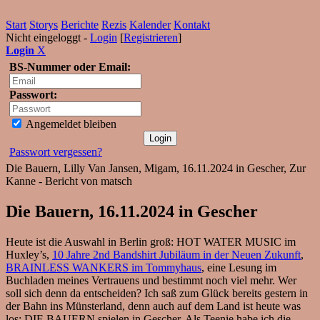
Start
Storys
Berichte
Rezis
Kalender
Kontakt
Nicht eingeloggt -
Login
[
Registrieren
]
Login
X
BS-Nummer oder Email:
Passwort:
Angemeldet bleiben
Passwort vergessen?
Die Bauern, Lilly Van Jansen, Migam, 16.11.2024 in Gescher, Zur
Kanne - Bericht von matsch
Die Bauern, 16.11.2024 in Gescher
Heute ist die Auswahl in Berlin groß: HOT WATER MUSIC im
Huxley’s,
10 Jahre 2nd Bandshirt Jubiläum in der Neuen Zukunft
,
BRAINLESS WANKERS im Tommyhaus
, eine Lesung im
Buchladen meines Vertrauens und bestimmt noch viel mehr. Wer
soll sich denn da entscheiden? Ich saß zum Glück bereits gestern in
der Bahn ins Münsterland, denn auch auf dem Land ist heute was
los: DIE BAUERN spielen in Gescher. Als Teenie habe ich die