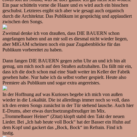
Ein paar schütteln vorne die Haare und es wird auch ein bisschen
geschubst. Letzteres ergibt sich aber wie gesagt auch organisch
durch die Architektur. Das Publikum ist gesprächig und applaudiert
zwischen den Songs.
Zweimal denke ich von draußen, dass DIE BAUERN schon
angefangen haben und an mir soll es diesmal nicht wieder liegen,
aber MIGAM scheinen noch ein paar Zugabenblöcke für das
Publikum vorbereitet zu haben.
Dann fangen DIE BAUERN gegen zehn Uhr an und ich bin alt
genug, um mich noch auf den Straßen aufzuhalten. Da fällt mir ein,
dass ich die doch schon mal eine Stadt weiter im Keller der Fabrik
gesehen habe. Nur habe ich da selbst vorher gespielt. Heute also
Premiere als Publikum und sogar extra angereistes.
In der Hoffnung auf was Kurioses begebe ich mich von außen
wieder in die Lokalität. Die ist allerdings immer noch so voll, dass
ich den ersten Songs zunächst in der Tür stehend lausche. Auch hier
E-Drums, aber etwas durchsetzungsfreudiger im Mix.
„Trommelbauer Heiner“ (Zitat) klopft stabil den Takt der neuen
Lieder. Bei „Ich hab heute voll Bock“ hat der Basser ein Huhn auf
dem Kopf und gackert das „Bock, Bock“ im Refrain. Find ich
lustig.