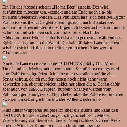
Ein Hit des Abends scheint „Ho'ma Bier“ zu sein. Der wird
ausführlich mitgesungen, -genickt und am Ende noch ein- bis
zweimal wiederholt werden. Das Publikum lässt sich bereitwillig zur
Polonaise anstiften. Die geht allerdings nicht nach Blankenese,
sondern im Kreis auf der Stelle. Eigentlich fassen sich alle nur an die
Schultern und schieben sich vor und zurück. Nach der
Hühnernummer lehnt sich der Bassist auch gerne mal während des
Spielens entspannt an die Wand. Die bald 30 Jahre Bandbestehen
scheinen sich im Rücken bemerkbar zu machen. Aber wer im
Glashaus sitzt...
Auch die Bauern covern heute. BRITNEYS „Baby One More
Time“ und ein Medley mit einem bunten Strauß Coversongs wird
vom Publikum abgefeiert. Ich habe mich vor allem auf die alten
Songs gefreut, da ich mit den neuen noch nicht ganz warm
geworden bin, aber sie spielen leider nur einen alten. Der ist dafür
aber auch von 1996. „Hüpfen, hüpfen“-Shantys werden vom
Publikum gerne umgesetzt. Noch lieber aber die Polonaise, in deren
zweiten Umsetzung ich mich wider Willen wiederfinde.
Kurz hinter Wuppertal stolpere ich über die Bühne und kann den
BAUERN für die letzten Songs noch ganz nah sein. Mit der
Wiederholung von den ersten beiden Songs schließt sich ein Kreis
und die Wirte der Kanne freuen sich bestimmt über die