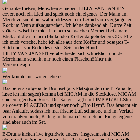
Getränke fließen, Menschen schieben, LILLY VAN JANSEN
covert noch ein Lied und spielt noch ein eigenes. Der Mann am
Merch versucht mir währenddessen, ein T-Shirt vom vergangenen
Rock im Venn aufzuquatschen. Ich lehne dankend ab. Kurze Zeit
später erwischt er mich in einem schwachen Moment bei einem
Blick auf die in einem blinkenden Koffer dargebotenen CDs. Ehe
ich mich versehe, habe ich alles aus dem Koffer und besagtes T-
Shirt noch vor Ende des ersten Sets in der Hand.
LILLY VAN JANSEN verabschiedet sich schließlich und der
Merchmann schenkt mir noch einen Flaschenöffner mit
Vereinsdesign.
Wer könnte hier widerstehen?
Das bereits aufgebaute Drumset (aus Platzgründen die E-Variante,
lasse ich mir sagen) kommt bei MIGAM in die Steckdose. MIGAM
spielen irgendwie Rock. Der Sänger trägt ein LIMP BIZKIT-Shirt,
sie covern PLACEBO und später noch „Bro Hym“. Das braucht ein
paar Anläufe, sodass ich mal frische Luft schnappe und im Verlauf
von draußen noch „Killing in the name“ vernehme. Einige eigene
sind aber auch im Set.
E-Drums kicken live irgendwie anders. Insgesamt sind MIGAM
etwas soft im Sound, was sie aber glaube ich gar nicht sein wollen.