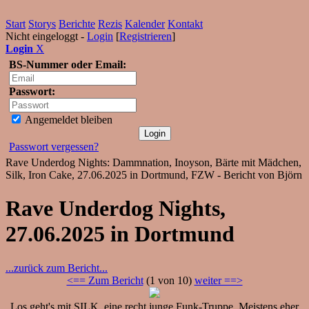
Start
Storys
Berichte
Rezis
Kalender
Kontakt
Nicht eingeloggt -
Login
[
Registrieren
]
Login
X
BS-Nummer oder Email:
Passwort:
Angemeldet bleiben
Passwort vergessen?
Rave Underdog Nights: Dammnation, Inoyson, Bärte mit Mädchen,
Silk, Iron Cake, 27.06.2025 in Dortmund, FZW - Bericht von Björn
Rave Underdog Nights,
27.06.2025 in Dortmund
...zurück zum Bericht...
<== Zum Bericht
(1 von 10)
weiter ==>
Los geht's mit SILK, eine recht junge Funk-Truppe. Meistens eher