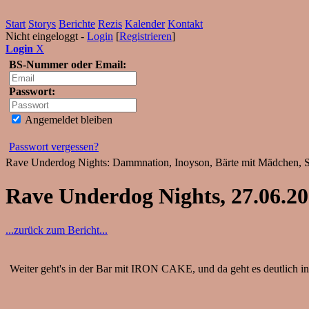
Start
Storys
Berichte
Rezis
Kalender
Kontakt
Nicht eingeloggt -
Login
[
Registrieren
]
Login
X
BS-Nummer oder Email:
Passwort:
Angemeldet bleiben
Passwort vergessen?
Rave Underdog Nights: Dammnation, Inoyson, Bärte mit Mädchen, Si
Rave Underdog Nights, 27.06.2
...zurück zum Bericht...
Weiter geht's in der Bar mit IRON CAKE, und da geht es deutlich int