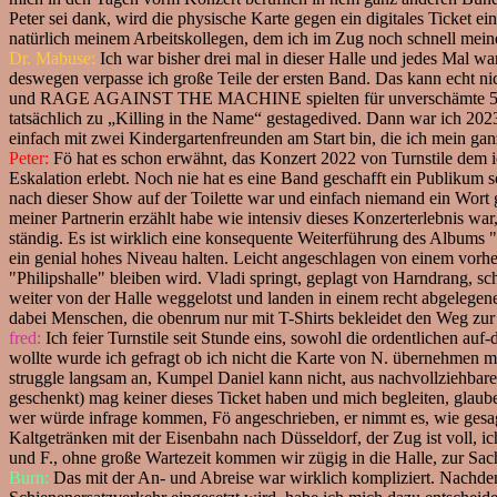
Peter sei dank, wird die physische Karte gegen ein digitales Ticket 
natürlich meinem Arbeitskollegen, dem ich im Zug noch schnell meine
Dr. Mabuse:
Ich war bisher drei mal in dieser Halle und jedes Mal wa
deswegen verpasse ich große Teile der ersten Band. Das kann echt nich
und RAGE AGAINST THE MACHINE spielten für unverschämte 50 DM. Da
tatsächlich zu „Killing in the Name“ gestagedived. Dann war ich 
einfach mit zwei Kindergartenfreunden am Start bin, die ich mein g
Peter:
Fö hat es schon erwähnt, das Konzert 2022 von Turnstile dem i
Eskalation erlebt. Noch nie hat es eine Band geschafft ein Publikum
nach dieser Show auf der Toilette war und einfach niemand ein Wort g
meiner Partnerin erzählt habe wie intensiv dieses Konzerterlebnis wa
ständig. Es ist wirklich eine konsequente Weiterführung des Albums
ein genial hohes Niveau halten. Leicht angeschlagen von einem vorher
"Philipshalle" bleiben wird. Vladi springt, geplagt von Harndrang, s
weiter von der Halle weggelotst und landen in einem recht abgelege
dabei Menschen, die obenrum nur mit T-Shirts bekleidet den Weg zur
fred:
Ich feier Turnstile seit Stunde eins, sowohl die ordentlichen au
wollte wurde ich gefragt ob ich nicht die Karte von N. übernehmen mö
struggle langsam an, Kumpel Daniel kann nicht, aus nachvollziehbaren
geschenkt) mag keiner dieses Ticket haben und mich begleiten, glaube
wer würde infrage kommen, Fö angeschrieben, er nimmt es, wie gesagt
Kaltgetränken mit der Eisenbahn nach Düsseldorf, der Zug ist voll, i
und F., ohne große Wartezeit kommen wir zügig in die Halle, zur Sa
Burn:
Das mit der An- und Abreise war wirklich kompliziert. Nachdem