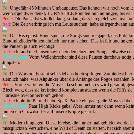
Fö:
Ungefähr 45 Minuten Umbaupause. Das kennen wir noch vom letzte
wenn irgendwer denkt, TURNSTILE könnten nun anfangen, bis es irg
Peter:
Die Pause ist wirklich lang, so lang dass ich gleich zweimal 
fred:
Die Zeit verbringe ich mit Leute suchen, habe es irgendwann auf
Fö:
Das Rezept ist: Band spielt, die Songs sind megageil, das Publikum 
Bandmitglieder*innen einfach nur rum stehen. Das ist fair und ange
die Pausen ja auch wichtig!
fred:
Ich fand die Pausen zwischen den einzelnen Songs teilweise echt
Oberbüscher:
Vorm Wellenbrecher sind diese Pausen durchaus nötig u
Jüngsten.
Fö:
Der Workout besteht sehr viel aus hoch springen. Zumindest hier
ziemlich nahe, was Altpunker über die Anfänge des Pogos erzählen. M
Peter:
Vorne variieren die Moves da schon mehr, es wird gerannt, ges
Blech weg, dass sie kreischend komplett ausrasten wenn die Riffs sie t
"turnstileloveconnection" gehört.
fred:
Ich bin im Pit und habe Spaß. Packe ein paar geile Moves dabei 
Oberbüscher:
Paar High Kicks gabs! Aber immer nur dann wenn keine 
hinten ein Crowdsurfer auf unsere Köpfe gesurft.
Fö:
Modern hingegen: Diese Kreise, die immer mal gebildet werden. Ic
missglückten Versuchen, eine Wall of Death zu starten, hat sich aber 
durcheinander gewürfelt ist und man nicht mehr da steht wo man vorhe