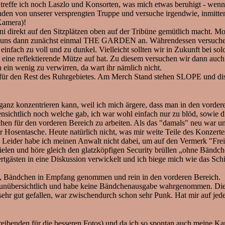
 treffe ich noch Laszlo und Konsorten, was mich etwas beruhigt - wenn
iemanden von unserer versprengten Truppe und versuche irgendwie, inmi
 Kamera)!
ni direkt auf den Sitzplätzen oben auf der Tribüne gemütlich macht. Mo
wir uns dann zunächst einmal THE GARDEN an. Währendessen versuchen
 einfach zu voll und zu dunkel. Vielleicht sollten wir in Zukunft bei sol
eine reflektierende Mütze auf hat. Zu diesem versuchen wir dann auch 
ein wenig zu verwirren, da wart ihr nämlich nicht.
dafür den Rest des Ruhrgebietes. Am Merch Stand stehen SLOPE und disku
nz konzentrieren kann, weil ich mich ärgere, dass man in den vorder
fensichtlich noch welche gab, ich war wohl einfach nur zu blöd, sowie 
dchen für den vorderen Bereich zu arbeiten. Als das "damals" neu war 
Hosentasche. Heute natürlich nicht, was mir weite Teile des Konzertes
rug. Leider habe ich meinen Anwalt nicht dabei, um auf den Vermerk "F
 und höre gleich den glatzköpfigen Security brüllen „ohne Bändchen k
tgästen in eine Diskussion verwickelt und ich biege mich wie das Sch
n, Bändchen in Empfang genommen und rein in den vorderen Bereich.
er unübersichtlich und habe keine Bändchenausgabe wahrgenommen. Die
hr gut gefallen, war zwischendurch schon sehr Punk. Hat mir auf jede
reibenden für die besseren Fotos) und da ich so spontan auch meine Kam