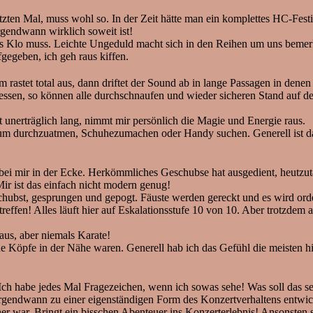
n Mal, muss wohl so. In der Zeit hätte man ein komplettes HC-Festiva
endwann wirklich soweit ist!
aufs Klo muss. Leichte Ungeduld macht sich in den Reihen um uns bemer
gegeben, ich geh raus kiffen.
rastet total aus, dann driftet der Sound ab in lange Passagen in denen t
messen, so können alle durchschnaufen und wieder sicheren Stand auf d
 unerträglich lang, nimmt mir persönlich die Magie und Energie raus.
m durchzuatmen, Schuhezumachen oder Handy suchen. Generell ist das h
 bei mir in der Ecke. Herkömmliches Geschubse hat ausgedient, heutz
ir ist das einfach nicht modern genug!
chubst, gesprungen und gepogt. Fäuste werden gereckt und es wird ord
reffen! Alles läuft hier auf Eskalationsstufe 10 von 10. Aber trotzdem 
aus, aber niemals Karate!
Köpfe in der Nähe waren. Generell hab ich das Gefühl die meisten hie
h habe jedes Mal Fragezeichen, wenn ich sowas sehe! Was soll das sei
irgendwann zu einer eigenständigen Form des Konzertverhaltens entwickel
r war. Bringt ein bisschen Abenteuer ins Konzerterlebnis! Ansonsten si