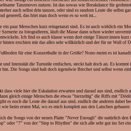
eltsame Tanzmoves nutzen. Ist das sowas wie Breakdance für grobmotori
hinterher auch selbst drin tanzen, oder sind es random Leute die selbst
d generell, das hört man doch wenn es so weit ist...
 ein paar Menschen kurz reingetanzt sind. Es ist auch wirklich ein Mo
die Szenerie zu fotografieren, läuft die Masse dann schon wieder unverm
entwickeln. Ich find es auch klasse wenn dort einige Tänzer:innen kurz
r hinten erschien mir das alles sehr willkürlich und der für ne Wall of 
 Fußboden für eine Konzerthalle in der Größe? Nono meint es ist kanadi
und Intensität die Turnstile entfachen, steckt halt doch an. Es kommt i
hin. Die Songs sind halt doch irgendwie Brecher und selbst wenn einfa
dass viele hier die Eskalation erwarten und darauf aus sind, endlich au
es dann gleich einige Menschen die etwas "bierzeltig" die Riffs mit 
ibt es noch die Leute die darauf aus sind, endlich die anderen dabei be
st wie beim ersten Mal, wo es mich komplett aus den Latschen gehauen 
ch die Songs von der neuen Platte "Never Enough" die natürlich den 
 oder "7" von der "Step to Rhythm" die sich alle sehr gut ins Set ei