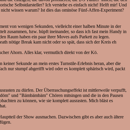
sche Selbstdarsteller? Ich verstehe es einfach nicht! Helft mir! Und
 gar nicht wissen warum? Ist dies das ominöse Fünf-Affen-Experiment?
ment von wenigen Sekunden, vielleicht einer halben Minute in der
ittelt zusammen, bzw. hüpft ineinander, so dass ich fast mein Handy in
 den Raum haben ein paar ihrer Moves aufs Parkett zu legen.
Death nötige Break kam nicht oder so spät, dass sich der Kreis eh
scher Ahorn. Alles klar, vermutlich direkt von der Kö.
n keiner Sekunde an mein erstes Turnstile-Erlebnis heran, aber die
ch nur stumpf abgerifft wird oder es komplett sphärisch wird, packt
srasten zu dürfen. Der Überraschungseffekt ist mittlerweile verpufft,
"Dödödöm" und "Bämbämbäm" Chören mitsingen und die in den Pausen
obachten zu können, wie sie komplett ausrasten. Mich bläst es
hat.
Hauptteil der Show ausmachen. Dazwischen gibt es aber auch ältere
nfügen.