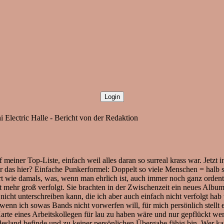
i Electric Halle - Bericht von der Redaktion
f meiner Top-Liste, einfach weil alles daran so surreal krass war. Jetzt in
ber das hier? Einfache Punkerformel: Doppelt so viele Menschen = halb 
zert wie damals, was, wenn man ehrlich ist, auch immer noch ganz orden
 mehr groß verfolgt. Sie brachten in der Zwischenzeit ein neues Album 
nicht unterschreiben kann, die ich aber auch einfach nicht verfolgt h
enn ich sowas Bands nicht vorwerfen will, für mich persönlich stellt es
arte eines Arbeitskollegen für lau zu haben wäre und nur gepflückt werd
sland befinde und zu keiner persönlichen Übergabe fähig bin. Wer kau