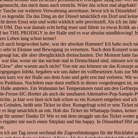
eingetauscht, das mich dann auch erreicht. Wäre das schon mal abgehakt
 Tasche zur weiteren Verwahrung anvertraue, bevor ich in Düsseldorf a
r es legendär. Da das Ding an der Düssel tatsächlich ein Dorf und kein
t deren Ernst sein und wirkt wirklich sehr provinziell. Als ich im Jah
s war damals echt heftig teuer und führte zu etwas Kritik an der 
2023 bei THE PRODIGY in der Halle und es war absolut mindblowing! 
anzes Leben lang schon kenne!
ch auch beigewohnt habe, war der absolute Hammer! Ich habe noch nie 
 so sehr in Ekstase und Bewegung zu versetzen. Nach dem Konzert waren
esagt hat, alle aber überglücklich dreinschauten. Der Moment hatte fas
r, war klar, wenn sie das nächste mal in Deutschland sind, müssen wir 
 "Glow" aber warum auch nicht? Von mir aus können sie das Konzept a
gegangen Infekt, begaben wir uns daher im vollbesetzten Auto zur Mitsu
chon kurz vor der Halle aus dem Auto und geht erst mal verloren. Wir w
nen Parkhaus. Nachdem man dann endlich in dieses vorgedrungen ist, m
 Halle antreten. Ein Wahnsinn bei Temperaturen rund um den Gefrierp
f-die-Fresse-HC-Bretter als auch die tanzbaren Alternative-Pop-Sample-
chte, ja klar wer lässt sich halt schon so ein Konzert entgehen und i
 Gründen, heißt sein Ticket ist über. Rumgefragt wird er sein Ticket n
 es liegt tatsächlich an mir. Hab das Ticket im Whatsapp-Status, keine
 für umme! Danke D! Wie es mit dem struggle um das Ticket weiter geht
ch ergatter mir noch einen Sitzplatz und bin happy. In Düsseldorf Hbf 
che.
 ich am Tag zuvor nochmal die Zugverbindungen für die Rückfahrt gech