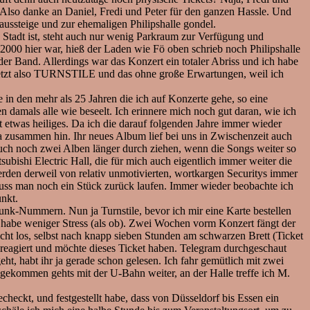
! Also danke an Daniel, Fredi und Peter für den ganzen Hassle. Und
ussteige und zur ehemaligen Philipshalle gondel.
e Stadt ist, steht auch nur wenig Parkraum zur Verfügung und
r 2000 hier war, hieß der Laden wie Fö oben schrieb noch Philipshalle
Band. Allerdings war das Konzert ein totaler Abriss und ich habe
Jetzt also TURNSTILE und das ohne große Erwartungen, weil ich
in den mehr als 25 Jahren die ich auf Konzerte gehe, so eine
 damals alle wie beseelt. Ich erinnere mich noch gut daran, wie ich
t etwas heiliges. Da ich die darauf folgenden Jahre immer wieder
da zusammen hin. Ihr neues Album lief bei uns in Zwischenzeit auch
uch noch zwei Alben länger durch ziehen, wenn die Songs weiter so
bishi Electric Hall, die für mich auch eigentlich immer weiter die
erden derweil von relativ unmotivierten, wortkargen Securitys immer
uss man noch ein Stück zurück laufen. Immer wieder beobachte ich
unkt.
Punk-Nummern. Nun ja Turnstile, bevor ich mir eine Karte bestellen
ch habe weniger Stress (als ob). Zwei Wochen vorm Konzert fängt der
icht los, selbst nach knapp sieben Stunden am schwarzen Brett (Ticket
r reagiert und möchte dieses Ticket haben. Telegram durchgeschaut
, habt ihr ja gerade schon gelesen. Ich fahr gemütlich mit zwei
angekommen gehts mit der U-Bahn weiter, an der Halle treffe ich M.
eckt, und festgestellt habe, dass von Düsseldorf bis Essen ein