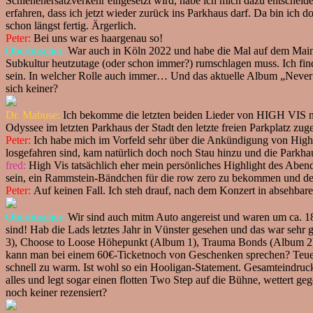
Schienenersatzverkehr eingesetzt wird, habe ich mich dazu entscheid
erfahren, dass ich jetzt wieder zurück ins Parkhaus darf. Da bin ich
schon längst fertig. Ärgerlich.
Peter:
Bei uns war es haargenau so!
Oberbüscher:
War auch in Köln 2022 und habe die Mal auf dem Mainstr
Subkultur heutzutage (oder schon immer?) rumschlagen muss. Ich finde
sein. In welcher Rolle auch immer… Und das aktuelle Album „Never E
sich keiner?
Dr. Mabuse:
Ich bekomme die letzten beiden Lieder von HIGH VIS noch
Odyssee im letzten Parkhaus der Stadt den letzte freien Parkplatz 
Peter:
Ich habe mich im Vorfeld sehr über die Ankündigung von High V
losgefahren sind, kam natürlich doch noch Stau hinzu und die Parkhau
fred:
High Vis tatsächlich eher mein persönliches Highlight des Abend
sein, ein Rammstein-Bändchen für die row zero zu bekommen und den 
Peter:
Auf keinen Fall. Ich steh drauf, nach dem Konzert in absehbare
Oberbüscher:
Wir sind auch mitm Auto angereist und waren um ca. 18
sind! Hab die Lads letztes Jahr in Vünster gesehen und das war sehr 
3), Choose to Loose Höhepunkt (Album 1), Trauma Bonds (Album 2) a
kann man bei einem 60€-Ticketnoch von Geschenken sprechen? Teuer 
schnell zu warm. Ist wohl so ein Hooligan-Statement. Gesamteindruc
alles und legt sogar einen flotten Two Step auf die Bühne, wettert g
noch keiner rezensiert?