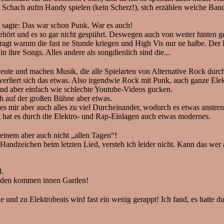
 Schach aufm Handy spielen (kein Scherz!), sich erzählen welche Band
 sagte: Das war schon Punk. War es auch!
gehört und es so gar nicht gespührt. Deswegen auch von weiter hinte
efragt warum die fast ne Stunde kriegen und High Vis nur ne halbe. Der 
n ihre Songs. Alles andere als songdienlich sind die...
und machen Musik, die alle Spielarten von Alternative Rock durch 
rliert sich das etwas. Also irgendwie Rock mit Punk, auch ganze Elek
ound aber einfach wie schlechte Youtube-Videos gucken.
ch auf der großen Bühne aber etwas.
es mir aber auch alles zu viel Durcheinander, wodurch es etwas anstren
g hat es durch die Elektro- und Rap-Einlagen auch etwas modernes.
einem aber auch nicht „allen Tagen“!
ndzeichen beim letzten Lied, versteh ich leider nicht. Kann das wer 
d.
arden kommen innen Garden!
 und zu Elektrobeats wird fast ein wenig gerappt! Ich fand, es hatte 