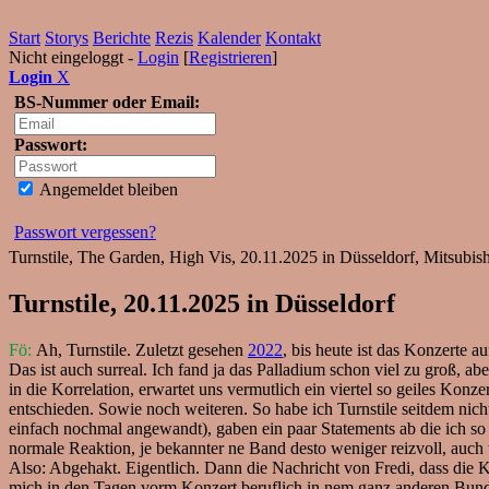
Start
Storys
Berichte
Rezis
Kalender
Kontakt
Nicht eingeloggt -
Login
[
Registrieren
]
Login
X
BS-Nummer oder Email:
Passwort:
Angemeldet bleiben
Passwort vergessen?
Turnstile, The Garden, High Vis, 20.11.2025 in Düsseldorf, Mitsubish
Turnstile, 20.11.2025 in Düsseldorf
Fö:
Ah, Turnstile. Zuletzt gesehen
2022
, bis heute ist das Konzerte au
Das ist auch surreal. Ich fand ja das Palladium schon viel zu groß, a
in die Korrelation, erwartet uns vermutlich ein viertel so geiles Kon
entschieden. Sowie noch weiteren. So habe ich Turnstile seitdem nicht
einfach nochmal angewandt), gaben ein paar Statements ab die ich so 
normale Reaktion, je bekannter ne Band desto weniger reizvoll, auch w
Also: Abgehakt. Eigentlich. Dann die Nachricht von Fredi, dass die K
mich in den Tagen vorm Konzert beruflich in nem ganz anderen Bunde