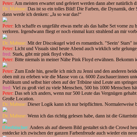
Peter:
Am meisten erwartet und gefeiert werden dann aber natürlich di
Dr. Mabuse:
Das ist so ein tolles Bild! Die Farben, die Dynamik, der 
dann werde ich denken: „Ja so war das!“
Peter:
Ich schaffe es ungefähr etwas mehr als das halbe Set vorne zu 
verloren. Irgendwann fliegt er noch einmal kurz strahlend an mir vorb
Dr. Mabuse:
Mit der Discokugel wird es romantisch. "Seein‘ Stars" i
Peter:
Licht und Visuals sind heute Abend auch wirklich sehr gelung
fred:
Stark, gibt mir pink floyd vibes.
Peter:
Bitte niemals in meiner Nähe Pink Floyd erwähnen. Bekomm ic
Peter:
Zum Ende hin, geselle ich mich zu Jenni und den anderen beide
oben mit zu erleben wie die Masse von ca. 6000 Zuschauer:innen unte
Publikum und selbst hier oben auf der Tribüne sind Leute am springe
fred:
Viel zu groß viel zu viele Menschen, 500 bis 1000 Menschen hä
Peter:
Das seh ich anders, wenn nur 500 Leute das Vergnügen gehabt 
Große Location.
Dr. Mabuse:
Dieser Logik kann ich nur beipflichten. Normalerweise 
Dr. Mabuse:
Wenn ich das richtig gelesen habe, dann ist die Gitarristin
Oberbüscher:
Anders als auf diesem Bild gestaltet sich die Crowd heute
entdecke ich zwischen der ganzen Farbenfreude auch wieder ein neong