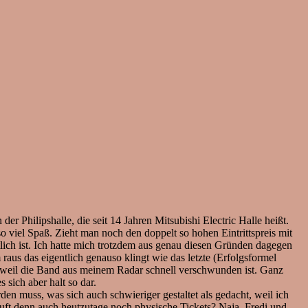
 der Philipshalle, die seit 14 Jahren Mitsubishi Electric Halle heißt.
so viel Spaß. Zieht man noch den doppelt so hohen Eintrittspreis mit
tlich ist. Ich hatte mich trotzdem aus genau diesen Gründen dagegen
raus das eigentlich genauso klingt wie das letzte (Erfolgsformel
ab weil die Band aus meinem Radar schnell verschwunden ist. Ganz
 sich aber halt so dar.
en muss, was sich auch schwieriger gestaltet als gedacht, weil ich
ft denn auch heutzutage noch physische Tickets? Naja, Fredi und