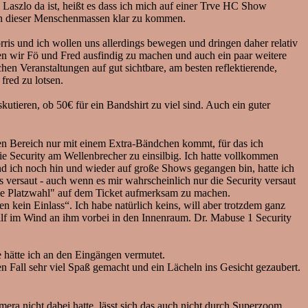
 Laszlo da ist, heißt es dass ich mich auf einer Trve HC Show
tten dieser Menschenmassen klar zu kommen.
rris und ich wollen uns allerdings bewegen und dringen daher relativ
 wir Fö und Fred ausfindig zu machen und auch ein paar weitere
chen Veranstaltungen auf gut sichtbare, am besten reflektierende,
fred zu lotsen.
tieren, ob 50€ für ein Bandshirt zu viel sind. Auch ein guter
en Bereich nur mit einem Extra-Bändchen kommt, für das ich
die Security am Wellenbrecher zu einsilbig. Ich hatte vollkommen
und ich noch hin und wieder auf große Shows gegangen bin, hatte ich
 versaut - auch wenn es mir wahrscheinlich nur die Security versaut
reie Platzwahl" auf dem Ticket aufmerksam zu machen.
ein Einlass“. Ich habe natürlich keins, will aber trotzdem ganz
ilf im Wind an ihm vorbei in den Innenraum. Dr. Mabuse 1 Security
 hätte ich an den Eingängen vermutet.
n Fall sehr viel Spaß gemacht und ein Lächeln ins Gesicht gezaubert.
era nicht dabei hatte, lässt sich das auch nicht durch Superzoom