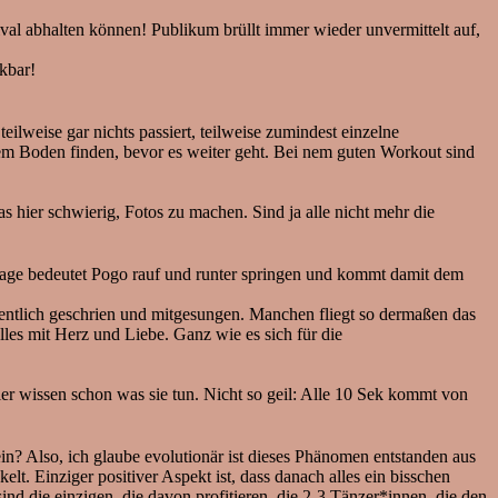
l abhalten können! Publikum brüllt immer wieder unvermittelt auf,
kbar!
eilweise gar nichts passiert, teilweise zumindest einzelne
em Boden finden, bevor es weiter geht. Bei nem guten Workout sind
ier schwierig, Fotos zu machen. Sind ja alle nicht mehr die
utage bedeutet Pogo rauf und runter springen und kommt damit dem
entlich geschrien und mitgesungen. Manchen fliegt so dermaßen das
alles mit Herz und Liebe. Ganz wie es sich für die
r wissen schon was sie tun. Nicht so geil: Alle 10 Sek kommt von
n? Also, ich glaube evolutionär ist dieses Phänomen entstanden aus
t. Einziger positiver Aspekt ist, dass danach alles ein bisschen
nd die einzigen, die davon profitieren, die 2-3 Tänzer*innen, die den