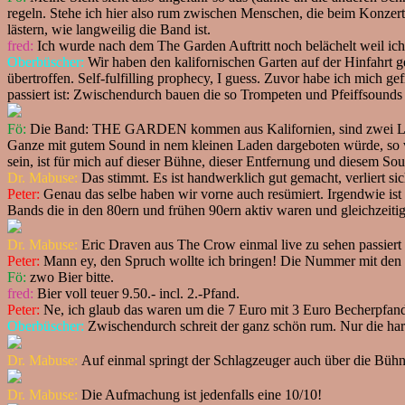
regeln. Stehe ich hier also rum zwischen Menschen, die beim Konzert
lästern, wie langweilig die Band ist.
fred:
Ich wurde nach dem The Garden Auftritt noch belächelt weil ich
Oberbüscher:
Wir haben den kalifornischen Garten auf der Hinfahrt 
übertroffen. Self-fulfilling prophecy, I guess. Zuvor habe ich mich g
passiert ist: Zwischendurch bauen die so Trompeten und Pfeiffsounds i
Fö:
Die Band: THE GARDEN kommen aus Kalifornien, sind zwei Leute 
Ganze mit gutem Sound in nem kleinen Laden dargeboten würde, so ve
sein, ist für mich auf dieser Bühne, dieser Entfernung und diesem S
Dr. Mabuse:
Das stimmt. Es ist handwerklich gut gemacht, verliert si
Peter:
Genau das selbe haben wir vorne auch resümiert. Irgendwie ist 
Bands die in den 80ern und frühen 90ern aktiv waren und gleichzeiti
Dr. Mabuse:
Eric Draven aus The Crow einmal live zu sehen passiert 
Peter:
Mann ey, den Spruch wollte ich bringen! Die Nummer mit den Ha
Fö:
zwo Bier bitte.
fred:
Bier voll teuer 9.50.- incl. 2.-Pfand.
Peter:
Ne, ich glaub das waren um die 7 Euro mit 3 Euro Becherpfan
Oberbüscher:
Zwischendurch schreit der ganz schön rum. Nur die h
Dr. Mabuse:
Auf einmal springt der Schlagzeuger auch über die Bühne
Dr. Mabuse:
Die Aufmachung ist jedenfalls eine 10/10!