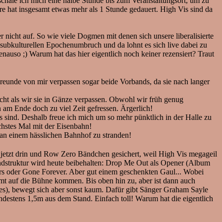
schäle ich mich eine halbe Stunde bis zum Veranstaltungsort, um zu
re hat insgesamt etwas mehr als 1 Stunde gedauert. High Vis sind da
nicht auf. So wie viele Dogmen mit denen sich unsere liberalisierte
n subkulturellen Epochenumbruch und da lohnt es sich live dabei zu
uso ;) Warum hat das hier eigentlich noch keiner rezensiert? Traut
reunde von mir verpassen sogar beide Vorbands, da sie nach langer
cht als wir sie in Gänze verpassen. Obwohl wir früh genug
n am Ende doch zu viel Zeit gefressen. Ärgerlich!
s sind. Deshalb freue ich mich um so mehr pünktlich in der Halle zu
ächstes Mal mit der Eisenbahn!
 an einem hässlichen Bahnhof zu stranden!
 jetzt drin und Row Zero Bändchen gesichert, weil High Vis megageil
rundstruktur wird heute beibehalten: Drop Me Out als Opener (Album
rs oder Gone Forever. Aber gut einem geschenkten Gaul... Wobei
t auf die Bühne kommen. Bis oben hin zu, aber ist dann auch
es), bewegt sich aber sonst kaum. Dafür gibt Sänger Graham Sayle
indestens 1,5m aus dem Stand. Einfach toll! Warum hat die eigentlich