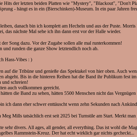
e Hits der letzten beiden Platten wie "Mystery", "Blackout", "Don't P
Sprung - hängt es in ein (Bierschinken)-Museum. In ein paar Jahren fre
bleiben, danach bin ich komplett am Hecheln und aus der Puste. Morris 
ei, das nächste Mal sehe ich ihn dann erst vor der Halle wieder.
st der Song dazu. Vor der Zugabe sollen alle mal runterkommen!
en und runden die ganze Show letztendlich noch ab.
h Hass-Vibes : )
n auf die Tribüne und genieße das Spektakel von hier oben. Auch wenn 
n abgeht. Bis in die hinteren Reihen hat die Band ihr Publikum fest i
n und schreien!
tten auch vollkommen gereicht.
hätten die Band zu sehen, hätten 5500 Menschen nicht das Vergnügen g
bin ich dann eher schwer enttäuscht wenn zehn Sekunden nach Ankündi
 Meg Mills tatsächlich erst seit 2025 bei Turnstile am Start. Merkt man j
 sehr divers. All ages, all gender, all everything. Das ist wohl die Mag
elbes Rammstein-Kreuz. Der hat echt wirklich gar nichts gecheckt...