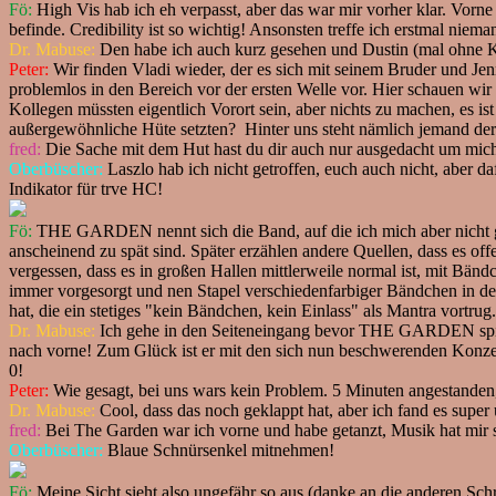
Fö:
High Vis hab ich eh verpasst, aber das war mir vorher klar. Vorne
befinde. Credibility ist so wichtig! Ansonsten treffe ich erstmal n
Dr. Mabuse:
Den habe ich auch kurz gesehen und Dustin (mal ohne
Peter:
Wir finden Vladi wieder, der es sich mit seinem Bruder und Jen
problemlos in den Bereich vor der ersten Welle vor. Hier schauen 
Kollegen müssten eigentlich Vorort sein, aber nichts zu machen, es ist
außergewöhnliche Hüte setzten? Hinter uns steht nämlich jemand der 
fred:
Die Sache mit dem Hut hast du dir auch nur ausgedacht um mich 
Oberbüscher:
Laszlo hab ich nicht getroffen, euch auch nicht, aber 
Indikator für trve HC!
Fö:
THE GARDEN nennt sich die Band, auf die ich mich aber nicht ga
anscheinend zu spät sind. Später erzählen andere Quellen, dass es of
vergessen, dass es in großen Hallen mittlerweile normal ist, mit Bän
immer vorgesorgt und nen Stapel verschiedenfarbiger Bändchen in der 
hat, die ein stetiges "kein Bändchen, kein Einlass" als Mantra vort
Dr. Mabuse:
Ich gehe in den Seiteneingang bevor THE GARDEN spielen
nach vorne! Zum Glück ist er mit den sich nun beschwerenden Konzer
0!
Peter:
Wie gesagt, bei uns wars kein Problem. 5 Minuten angestande
Dr. Mabuse:
Cool, dass das noch geklappt hat, aber ich fand es sup
fred:
Bei The Garden war ich vorne und habe getanzt, Musik hat mir se
Oberbüscher:
Blaue Schnürsenkel mitnehmen!
Fö:
Meine Sicht sieht also ungefähr so aus (danke an die anderen Sch