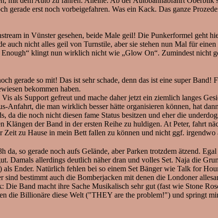
en, mit dem Auto zu fahren. Alleine. Ab der Autobahnabfahrt Oberbilk 
 doch gerade erst noch vorbeigefahren. Was ein Kack. Das ganze Prozede
eam in Vünster gesehen, beide Male geil! Die Punkerformel geht hier 
 auch nicht alles geil von Turnstile, aber sie stehen nun Mal für eine
nough“ klingt nun wirklich nicht wie „Glow On“. Zumindest nicht gena
 gerade so mit! Das ist sehr schade, denn das ist eine super Band! F
zugewiesen bekommen haben.
is als Support gefreut und mache daher jetzt ein ziemlich langes Gesi
s-Anfahrt, die man wirklich besser hätte organisieren können, hat dan
s, da die noch nicht diesen fame Status besitzen und eher die underdog
Klängen der Band in der ersten Reihe zu huldigen. At Peter, fahrt n
r Zeit zu Hause in mein Bett fallen zu können und nicht ggf. irgendwo
h da, so gerade noch aufs Gelände, aber Parken trotzdem ätzend. Egal
gut. Damals allerdings deutlich näher dran und volles Set. Naja die G
ls Ender. Natürlich fehlen bei so einem Set Bänger wie Talk for Hou
sind bestimmt auch die Bomberjacken mit denen die Londoner allesam
k: Die Band macht ihre Sache Musikalisch sehr gut (fast wie Stone Ros
egen die Billionäre diese Welt ("THEY are the problem!") und springt m