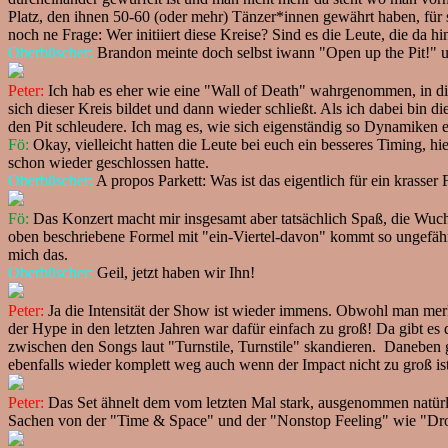
Platz, den ihnen 50-60 (oder mehr) Tänzer*innen gewährt haben, für s
noch ne Frage: Wer initiiert diese Kreise? Sind es die Leute, die da 
Oberbüscher:
Brandon meinte doch selbst iwann "Open up the Pit!" un
Peter:
Ich hab es eher wie eine "Wall of Death" wahrgenommen, in die
sich dieser Kreis bildet und dann wieder schließt. Als ich dabei bin 
den Pit schleudere. Ich mag es, wie sich eigenständig so Dynamiken 
Fö:
Okay, vielleicht hatten die Leute bei euch ein besseres Timing, hie
schon wieder geschlossen hatte.
Oberbüscher:
A propos Parkett: Was ist das eigentlich für ein krasser
Fö:
Das Konzert macht mir insgesamt aber tatsächlich Spaß, die Wucht 
oben beschriebene Formel mit "ein-Viertel-davon" kommt so ungefähr 
mich das.
Oberbüscher:
Geil, jetzt haben wir Ihn!
Peter:
Ja die Intensität der Show ist wieder immens. Obwohl man merkt 
der Hype in den letzten Jahren war dafür einfach zu groß! Da gibt 
zwischen den Songs laut "Turnstile, Turnstile" skandieren. Daneben g
ebenfalls wieder komplett weg auch wenn der Impact nicht zu groß i
Peter:
Das Set ähnelt dem vom letzten Mal stark, ausgenommen natürli
Sachen von der "Time & Space" und der "Nonstop Feeling" wie "Drop"