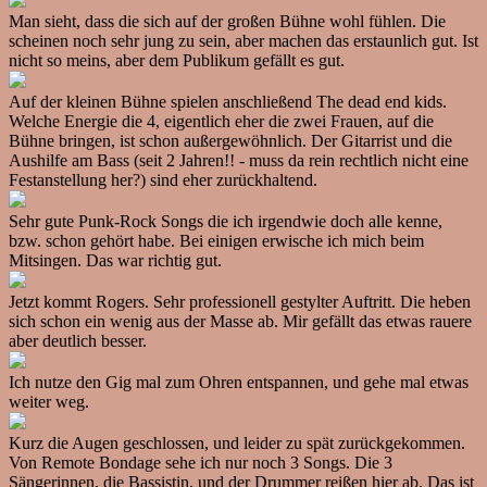
Man sieht, dass die sich auf der großen Bühne wohl fühlen. Die
scheinen noch sehr jung zu sein, aber machen das erstaunlich gut. Ist
nicht so meins, aber dem Publikum gefällt es gut.
Auf der kleinen Bühne spielen anschließend The dead end kids.
Welche Energie die 4, eigentlich eher die zwei Frauen, auf die
Bühne bringen, ist schon außergewöhnlich. Der Gitarrist und die
Aushilfe am Bass (seit 2 Jahren!! - muss da rein rechtlich nicht eine
Festanstellung her?) sind eher zurückhaltend.
Sehr gute Punk-Rock Songs die ich irgendwie doch alle kenne,
bzw. schon gehört habe. Bei einigen erwische ich mich beim
Mitsingen. Das war richtig gut.
Jetzt kommt Rogers. Sehr professionell gestylter Auftritt. Die heben
sich schon ein wenig aus der Masse ab. Mir gefällt das etwas rauere
aber deutlich besser.
Ich nutze den Gig mal zum Ohren entspannen, und gehe mal etwas
weiter weg.
Kurz die Augen geschlossen, und leider zu spät zurückgekommen.
Von Remote Bondage sehe ich nur noch 3 Songs. Die 3
Sängerinnen, die Bassistin, und der Drummer reißen hier ab. Das ist