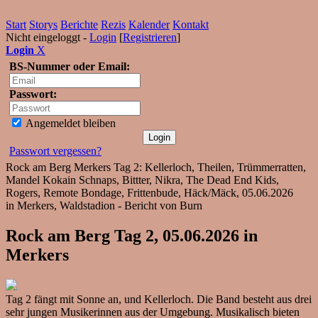
Start
Storys
Berichte
Rezis
Kalender
Kontakt
Nicht eingeloggt -
Login
[
Registrieren
]
Login
X
BS-Nummer oder Email:
Passwort:
Angemeldet bleiben
Passwort vergessen?
Rock am Berg Merkers Tag 2: Kellerloch, Theilen, Trümmerratten,
Mandel Kokain Schnaps, Bittter, Nikra, The Dead End Kids,
Rogers, Remote Bondage, Frittenbude, Häck/Mäck, 05.06.2026
in Merkers, Waldstadion - Bericht von Burn
Rock am Berg Tag 2, 05.06.2026 in
Merkers
Tag 2 fängt mit Sonne an, und Kellerloch. Die Band besteht aus drei
sehr jungen Musikerinnen aus der Umgebung. Musikalisch bieten