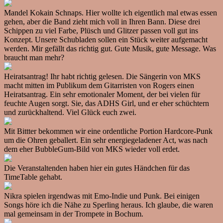
Mandel Kokain Schnaps. Hier wollte ich eigentlich mal etwas essen
gehen, aber die Band zieht mich voll in Ihren Bann. Diese drei
Schippen zu viel Farbe, Plüsch und Glitzer passen voll gut ins
Konzept. Unsere Schubladen sollen ein Stück weiter aufgemacht
werden. Mir gefällt das richtig gut. Gute Musik, gute Message. Was
braucht man mehr?
Heiratsantrag! Ihr habt richtig gelesen. Die Sängerin von MKS
macht mitten im Publikum dem Gitarristen von Rogers einen
Heiratsantrag. Ein sehr emotionaler Moment, der bei vielen für
feuchte Augen sorgt. Sie, das ADHS Girl, und er eher schüchtern
und zurückhaltend. Viel Glück euch zwei.
Mit Bittter bekommen wir eine ordentliche Portion Hardcore-Punk
um die Ohren geballert. Ein sehr energiegeladener Act, was nach
dem eher BubbleGum-Bild von MKS wieder voll erdet.
Die Veranstaltenden haben hier ein gutes Händchen für das
TimeTable gehabt.
Nikra spielen irgendwas mit Emo-Indie und Punk. Bei einigen
Songs höre ich die Nähe zu Sperling heraus. Ich glaube, die waren
mal gemeinsam in der Trompete in Bochum.