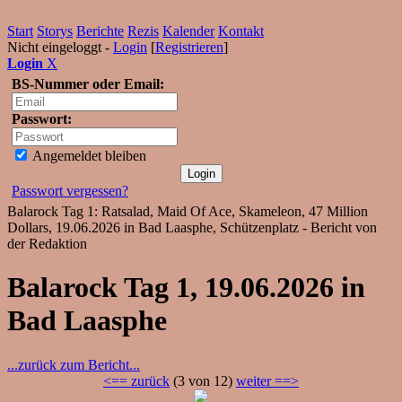
Start
Storys
Berichte
Rezis
Kalender
Kontakt
Nicht eingeloggt -
Login
[
Registrieren
]
Login
X
BS-Nummer oder Email:
Passwort:
Angemeldet bleiben
Passwort vergessen?
Balarock Tag 1: Ratsalad, Maid Of Ace, Skameleon, 47 Million
Dollars, 19.06.2026 in Bad Laasphe, Schützenplatz - Bericht von
der Redaktion
Balarock Tag 1, 19.06.2026 in
Bad Laasphe
...zurück zum Bericht...
<== zurück
(3 von 12)
weiter ==>