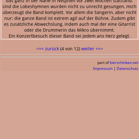
das ganz in der Nähe in Netphen vor zwei Wochen stattfand.
Und die Lobeshymnen wurden nicht zu unrecht gesungen, mich
überzeugt die Band komplett. Vor allem die Sängerin, aber nicht
nur: die ganze Band ist extrem agil auf der Bühne. Zudem gibt
es zusätzliche Abwechslung, indem auch mal der eine Gitarrist
oder die Drummerin das Mikro übernimmt.
Ein Konzertbesuch dieser Band sei jedem ans Herz gelegt.
<== zurück
(4 von 12)
weiter ==>
part of
bierschinken.net
Impressum
|
Datenschutz