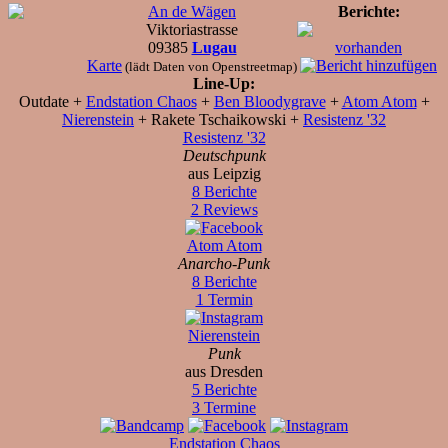
An de Wägen
Berichte:
Viktoriastrasse
09385
Lugau
vorhanden
Karte
(lädt Daten von Openstreetmap)
Line-Up:
Outdate +
Endstation Chaos
+
Ben Bloodygrave
+
Atom Atom
+
Nierenstein
+ Rakete Tschaikowski +
Resistenz '32
Resistenz '32
Deutschpunk
aus Leipzig
8 Berichte
2 Reviews
Atom Atom
Anarcho-Punk
8 Berichte
1 Termin
Nierenstein
Punk
aus Dresden
5 Berichte
3 Termine
Endstation Chaos