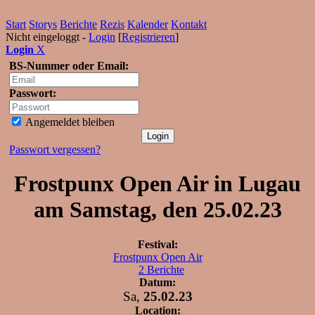
Start
Storys
Berichte
Rezis
Kalender
Kontakt
Nicht eingeloggt -
Login
[
Registrieren
]
Login
X
BS-Nummer oder Email:
Passwort:
Angemeldet bleiben
Passwort vergessen?
Frostpunx Open Air in Lugau
am Samstag, den 25.02.23
Festival:
Frostpunx Open Air
2 Berichte
Datum:
Sa,
25.02.23
Location: