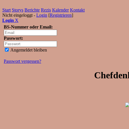
Start
Storys
Berichte
Rezis
Kalender
Kontakt
Nicht eingeloggt -
Login
[
Registrieren
]
Login
X
BS-Nummer oder Email:
Passwort:
Angemeldet bleiben
Passwort vergessen?
Chefdenk