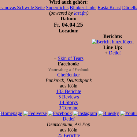
Wird auch gehört:
sanovas Schwule Seite
Supernichts
Blinker Links
Rasta Knast
Dödelh
(powered by
last.fm
)
Datum:
Fr,
04.04.25
Location:
Berichte:
Line-Up:
+
Detlef
+
Skin of Tears
Facebook:
Veranstaltung auf Facebook
Chefdenker
Punkrock, Deutschpunk
aus Köln
133 Berichte
5 Reviews
14 Storys
3 Termine
Detlef
Deutschpunk, Asi-Pop
aus Köln
25 Berichte