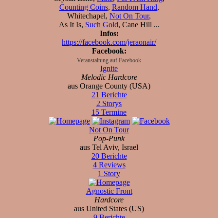
Counting Coins
,
Random Hand
,
Whitechapel,
Not On Tour
,
As It Is,
Such Gold
, Cane Hill ...
Infos:
https://facebook.com/jeraonair/
Facebook:
Veranstaltung auf Facebook
Ignite
Melodic Hardcore
aus Orange County (USA)
21 Berichte
2 Storys
15 Termine
Not On Tour
Pop-Punk
aus Tel Aviv, Israel
20 Berichte
4 Reviews
1 Story
Agnostic Front
Hardcore
aus United States (US)
9 Berichte