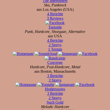
The Interrupters
Ska, Punkrock
aus Los Angeles (USA)
4 Berichte
3 Reviews
Turnstile
Punk, Hardcore, Shoegaze, Alternative
aus USA
4 Berichte
2 Storys
1 Termin
Converge
Hardcore, Post-Hardcore, Metal
aus Boston, Massachusetts
3 Berichte
3 Storys
Heideroosjes
3 Berichte
2 Storys
Such Gold
Melodic Hardcore