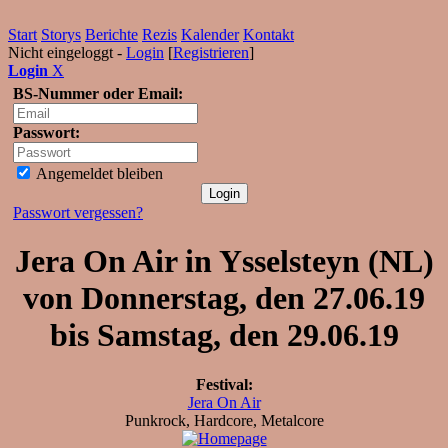
Start
Storys
Berichte
Rezis
Kalender
Kontakt
Nicht eingeloggt -
Login
[
Registrieren
]
Login
X
BS-Nummer oder Email:
Passwort:
Angemeldet bleiben
Passwort vergessen?
Jera On Air in Ysselsteyn (NL)
von Donnerstag, den 27.06.19
bis Samstag, den 29.06.19
Festival:
Jera On Air
Punkrock, Hardcore, Metalcore