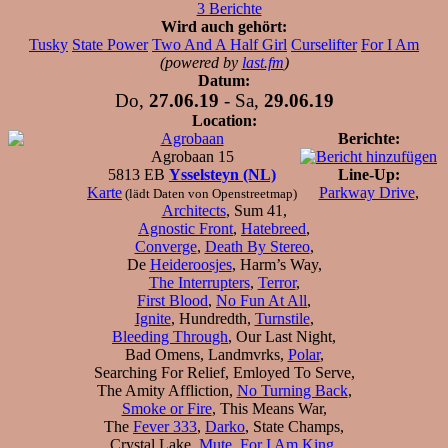
3 Berichte
Wird auch gehört:
Tusky
State Power
Two And A Half Girl
Curselifter
For I Am
(powered by
last.fm
)
Datum:
Do,
27.06.19
- Sa,
29.06.19
Location:
Agrobaan
Berichte:
Agrobaan 15
5813 EB
Ysselsteyn (NL)
Line-Up:
Karte
Parkway Drive
,
(lädt Daten von Openstreetmap)
Architects
, Sum 41,
Agnostic Front
,
Hatebreed
,
Converge
,
Death By Stereo
,
De
Heideroosjes
, Harm’s Way,
The Interrupters
,
Terror
,
First Blood
,
No Fun At All
,
Ignite
, Hundredth,
Turnstile
,
Bleeding Through
, Our Last Night,
Bad Omens, Landmvrks,
Polar
,
Searching For Relief, Emloyed To Serve,
The Amity Affliction,
No Turning Back
,
Smoke or Fire
, This Means War,
The
Fever 333
,
Darko
, State Champs,
Crystal Lake,
Mute
,
For I Am King
,