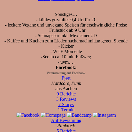
Sons­ti­ges…
- küh­les ge­zapf­tes 0,4 Uri für 2€
- le­cke­re Vega­ne und un­vega­ne Spei­sen für er­schwing­li­che Prei­se
- Früh­stück ab 9 Uhr
- Schnaps­bar inkl. Me­xi­ca­ner :-D
- Kaf­fee und Ku­chen zum Lie­der­ma­cher­nach­mit­tag gegen Spen­de
- Ki­cker
- WTF Mo­men­te
-See in ca. 10 min Fuß­weg
- uvm….
Facebook:
Veranstaltung auf Facebook
Fjørt
Hardcore, Punk
aus Aachen
9 Berichte
3 Reviews
7 Storys
1 Termin
Auf Bewährung
Punkrock
5 Berichte