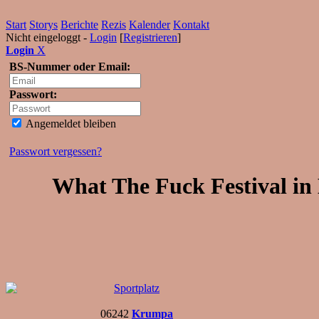
Start
Storys
Berichte
Rezis
Kalender
Kontakt
Nicht eingeloggt -
Login
[
Registrieren
]
Login
X
BS-Nummer oder Email:
Passwort:
Angemeldet bleiben
Passwort vergessen?
What The Fuck Festival in 
Sportplatz
06242
Krumpa