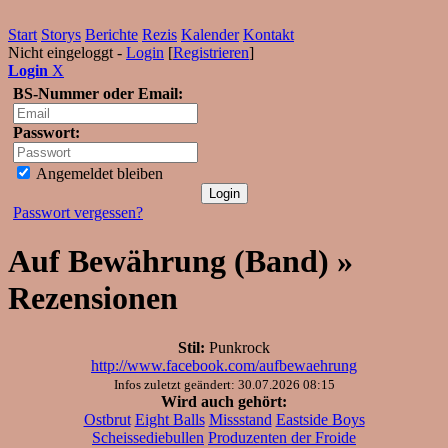
Start
Storys
Berichte
Rezis
Kalender
Kontakt
Nicht eingeloggt -
Login
[
Registrieren
]
Login
X
BS-Nummer oder Email:
Passwort:
Angemeldet bleiben
Passwort vergessen?
Auf Bewährung (Band) »
Rezensionen
Stil:
Punkrock
http://www.facebook.com/aufbewaehrung
Infos zuletzt geändert: 30.07.2026 08:15
Wird auch gehört:
Ostbrut
Eight Balls
Missstand
Eastside Boys
Scheissediebullen
Produzenten der Froide