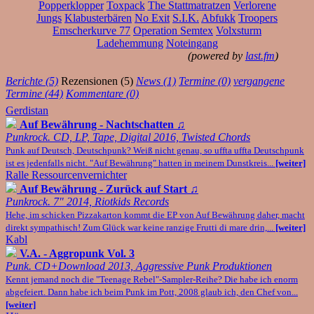
Popperklopper
Toxpack
The Stattmatratzen
Verlorene
Jungs
Klabusterbären
No Exit
S.I.K.
Abfukk
Troopers
Emscherkurve 77
Operation Semtex
Volxsturm
Ladehemmung
Noteingang
(powered by
last.fm
)
Berichte (5)
Rezensionen (5)
News (1)
Termine (0)
vergangene
Termine (44)
Kommentare (0)
Gerdistan
Auf Bewährung - Nachtschatten
♫
Punkrock. CD, LP, Tape, Digital 2016, Twisted Chords
Punk auf Deutsch, Deutschpunk? Weiß nicht genau, so uffta uffta Deutschpunk
ist es jedenfalls nicht. "Auf Bewährung" hatten in meinem Dunstkreis...
[weiter]
Ralle Ressourcenvernichter
Auf Bewährung - Zurück auf Start
♫
Punkrock. 7" 2014, Riotkids Records
Hehe, im schicken Pizzakarton kommt die EP von Auf Bewährung daher, macht
direkt sympathisch! Zum Glück war keine ranzige Frutti di mare drin,...
[weiter]
Kabl
V.A. - Aggropunk Vol. 3
Punk. CD+Download 2013, Aggressive Punk Produktionen
Kennt jemand noch die "Teenage Rebel"-Sampler-Reihe? Die habe ich enorm
abgefeiert. Dann habe ich beim Punk im Pott, 2008 glaub ich, den Chef von...
[weiter]