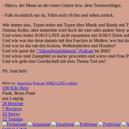
- Marco, der Mann an der einen Gitarre bzw. dem Tennisschläger.
- Falk ist einfach nur da. Fährt auch oft hin und selten zurück.
Wie immer also, Typen reden mit Typen über Musik und Bands mit Ty
Ommas Keller, aber immerhin wird doch die eine oder andere Story au
Und wieso treten SOKO LiNX nicht zusammen mit SOKO Durst au
Und wie war das denn damals mit den Faschos in Meißen, wer hat da 
Und was ist das mit den Katzen, Wellensittichen und Hunden?
Und wie passt der
"Alltagsfeministinnen"-Podcast
ins Bild?
Und wieso sind Zaunpfahl so kacke geworden und wieso sind Frau Pa
Und wie geht eine Gesellschaft mit dem Thema Tod um?
PS: Seid lieb!
Mehr zu:
Interview
Podcast
SOKO LiNX verhört
100 Kilo Herz
Punk, Brass Punk
aus Leipzig
28 Berichte
7 Reviews
10 Storys
12 Termine