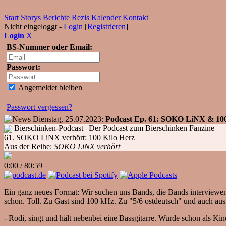
Start
Storys
Berichte
Rezis
Kalender
Kontakt
Nicht eingeloggt -
Login
[
Registrieren
]
Login
X
BS-Nummer oder Email:
Passwort:
Angemeldet bleiben
Passwort vergessen?
Dienstag, 25.07.2023:
Podcast Ep. 61: SOKO LiNX & 100 
Bierschinken-Podcast
| Der Podcast zum Bierschinken Fanzine
61. SOKO LiNX verhört: 100 Kilo Herz
Aus der Reihe:
SOKO LiNX verhört
0:00
/
80:59
Ein ganz neues Format: Wir suchen uns Bands, die Bands interviewe
schon. Toll. Zu Gast sind 100 kHz. Zu "5/6 ostdeutsch" und auch aus 
- Rodi, singt und hält nebenbei eine Bassgitarre. Wurde schon als 