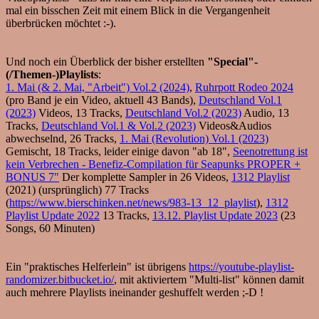
mal ein bisschen Zeit mit einem Blick in die Vergangenheit
überbrücken möchtet :-).
Und noch ein Überblick der bisher erstellten
"Special"-
(/Themen-)Playlists
:
1. Mai (& 2. Mai, "Arbeit") Vol.2 (2024)
,
Ruhrpott Rodeo 2024
(pro Band je ein Video, aktuell 43 Bands),
Deutschland Vol.1
(2023)
Videos, 13 Tracks,
Deutschland Vol.2 (2023)
Audio, 13
Tracks,
Deutschland Vol.1 & Vol.2 (2023)
Videos&Audios
abwechselnd, 26 Tracks,
1. Mai (Revolution) Vol.1 (2023)
Gemischt, 18 Tracks, leider einige davon "ab 18",
Seenotrettung ist
kein Verbrechen - Benefiz-Compilation für Seapunks PROPER +
BONUS 7"
Der komplette Sampler in 26 Videos,
1312 Playlist
(2021) (ursprünglich) 77 Tracks
(
https://www.bierschinken.net/news/983-13_12_playlist
),
1312
Playlist Update 2022
13 Tracks,
13.12. Playlist Update 2023
(23
Songs, 60 Minuten)
Ein "praktisches Helferlein" ist übrigens
https://youtube-playlist-
randomizer.bitbucket.io/
, mit aktiviertem "Multi-list" können damit
auch mehrere Playlists ineinander geshuffelt werden ;-D !