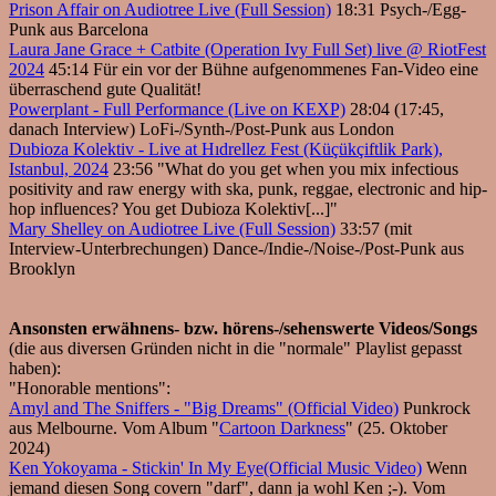
Prison Affair on Audiotree Live (Full Session)
18:31 Psych-/Egg-
Punk aus Barcelona
Laura Jane Grace + Catbite (Operation Ivy Full Set) live @ RiotFest
2024
45:14 Für ein vor der Bühne aufgenommenes Fan-Video eine
überraschend gute Qualität!
Powerplant - Full Performance (Live on KEXP)
28:04 (17:45,
danach Interview) LoFi-/Synth-/Post-Punk aus London
Dubioza Kolektiv - Live at Hıdrellez Fest (Küçükçiftlik Park),
Istanbul, 2024
23:56 "What do you get when you mix infectious
positivity and raw energy with ska, punk, reggae, electronic and hip-
hop influences? You get Dubioza Kolektiv[...]"
Mary Shelley on Audiotree Live (Full Session)
33:57 (mit
Interview-Unterbrechungen) Dance-/Indie-/Noise-/Post-Punk aus
Brooklyn
Ansonsten erwähnens- bzw. hörens-/sehenswerte Videos/Songs
(die aus diversen Gründen nicht in die "normale" Playlist gepasst
haben):
"Honorable mentions":
Amyl and The Sniffers - "Big Dreams" (Official Video)
Punkrock
aus Melbourne. Vom Album "
Cartoon Darkness
" (25. Oktober
2024)
Ken Yokoyama - Stickin' In My Eye(Official Music Video)
Wenn
jemand diesen Song covern "darf", dann ja wohl Ken ;-). Vom