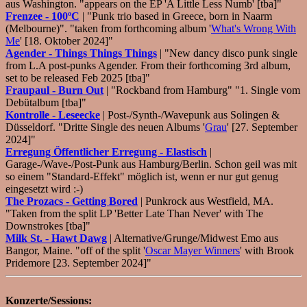
aus Washington. "appears on the EP 'A Little Less Numb' [tba]"
Frenzee - 100ºC
| "Punk trio based in Greece, born in Naarm
(Melbourne)". "taken from forthcoming album '
What's Wrong With
Me
' [18. Oktober 2024]"
Agender - Things Things Things
| "New dancy disco punk single
from L.A post-punks Agender. From their forthcoming 3rd album,
set to be released Feb 2025 [tba]"
Fraupaul - Burn Out
| "Rockband from Hamburg" "1. Single vom
Debütalbum [tba]"
Kontrolle - Leseecke
| Post-/Synth-/Wavepunk aus Solingen &
Düsseldorf. "Dritte Single des neuen Albums '
Grau
' [27. September
2024]"
Erregung Öffentlicher Erregung - Elastisch
|
Garage-/Wave-/Post-Punk aus Hamburg/Berlin. Schon geil was mit
so einem "Standard-Effekt" möglich ist, wenn er nur gut genug
eingesetzt wird :-)
The Prozacs - Getting Bored
| Punkrock aus Westfield, MA.
"Taken from the split LP 'Better Late Than Never' with The
Downstrokes [tba]"
Milk St. - Hawt Dawg
| Alternative/Grunge/Midwest Emo aus
Bangor, Maine. "off of the split '
Oscar Mayer Winners
' with Brook
Pridemore [23. September 2024]"
Konzerte/Sessions: