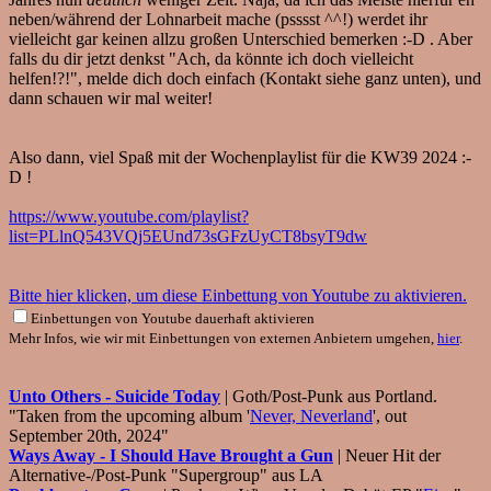
neben/während der Lohnarbeit mache (psssst ^^!) werdet ihr
vielleicht gar keinen allzu großen Unterschied bemerken :-D . Aber
falls du dir jetzt denkst "Ach, da könnte ich doch vielleicht
helfen!?!", melde dich doch einfach (Kontakt siehe ganz unten), und
dann schauen wir mal weiter!
Also dann, viel Spaß mit der Wochenplaylist für die KW39 2024 :-
D !
https://www.youtube.com/playlist?
list=PLlnQ543VQj5EUnd73sGFzUyCT8bsyT9dw
Bitte hier klicken, um diese Einbettung von Youtube zu aktivieren.
Einbettungen von Youtube dauerhaft aktivieren
Mehr Infos, wie wir mit Einbettungen von externen Anbietern umgehen,
hier
.
Unto Others - Suicide Today
| Goth/Post-Punk aus Portland.
"Taken from the upcoming album '
Never, Neverland
', out
September 20th, 2024"
Ways Away - I Should Have Brought a Gun
| Neuer Hit der
Alternative-/Post-Punk "Supergroup" aus LA