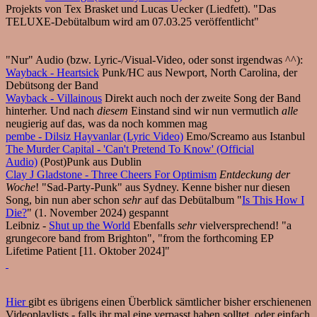
Projekts von Tex Brasket und Lucas Uecker (Liedfett). "Das
TELUXE-Debütalbum wird am 07.03.25 veröffentlicht"
"Nur" Audio (bzw. Lyric-/Visual-Video, oder sonst irgendwas ^^):
Wayback - Heartsick
Punk/HC aus Newport, North Carolina, der
Debütsong der Band
Wayback - Villainous
Direkt auch noch der zweite Song der Band
hinterher. Und nach
diesem
Einstand sind wir nun vermutlich
alle
neugierig auf das, was da noch kommen mag
pembe - Dilsiz Hayvanlar (Lyric Video)
Emo/Screamo aus Istanbul
The Murder Capital - 'Can't Pretend To Know' (Official
Audio)
(Post)Punk aus Dublin
Clay J Gladstone - Three Cheers For Optimism
Entdeckung der
Woche
! "Sad-Party-Punk" aus Sydney. Kenne bisher nur diesen
Song, bin nun aber schon
sehr
auf das Debütalbum "
Is This How I
Die?
" (1. November 2024) gespannt
Leibniz -
Shut up the World
Ebenfalls
sehr
vielversprechend! "a
grungecore band from Brighton", "from the forthcoming EP
Lifetime Patient [11. Oktober 2024]"
Hier
gibt es übrigens einen Überblick sämtlicher bisher erschienenen
Videoplaylists - falls ihr mal eine verpasst haben solltet, oder einfach