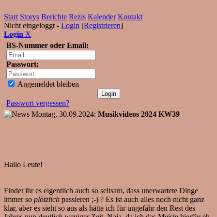
Start
Storys
Berichte
Rezis
Kalender
Kontakt
Nicht eingeloggt -
Login
[
Registrieren
]
Login
X
BS-Nummer oder Email:
Passwort:
Angemeldet bleiben
Passwort vergessen?
Montag, 30.09.2024:
Musikvideos 2024 KW39
Hallo Leute!
Findet ihr es eigentlich auch so seltsam, dass unerwartete Dinge
immer so
plötzlich
passieren ;-) ? Es ist auch alles noch nicht ganz
klar, aber es sieht so aus als hätte ich für ungefähr den Rest des
Jahres nun
deutlich
weniger Zeit. Naja, da ich das Meiste hierfür eh