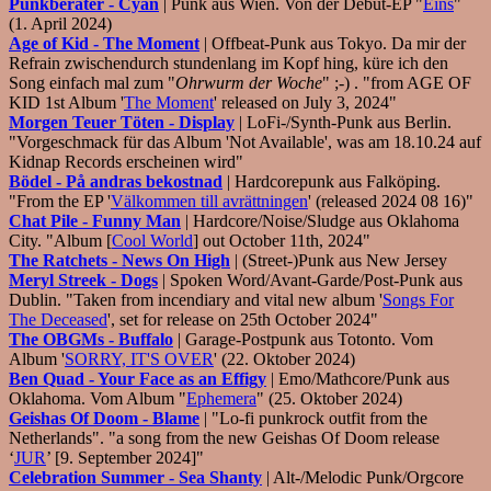
Punkberater - Cyan
| Punk aus Wien. Von der Debüt-EP "
Eins
"
(1. April 2024)
Age of Kid - The Moment
| Offbeat-Punk aus Tokyo. Da mir der
Refrain zwischendurch stundenlang im Kopf hing, küre ich den
Song einfach mal zum "
Ohrwurm der Woche
" ;-) . "from AGE OF
KID 1st Album '
The Moment
' released on July 3, 2024"
Morgen Teuer Töten - Display
| LoFi-/Synth-Punk aus Berlin.
"Vorgeschmack für das Album 'Not Available', was am 18.10.24 auf
Kidnap Records erscheinen wird"
Bödel - På andras bekostnad
| Hardcorepunk aus Falköping.
"From the EP '
Välkommen till avrättningen
' (released 2024 08 16)"
Chat Pile - Funny Man
| Hardcore/Noise/Sludge aus Oklahoma
City. "Album [
Cool World
] out October 11th, 2024"
The Ratchets - News On High
| (Street-)Punk aus New Jersey
Meryl Streek - Dogs
| Spoken Word/Avant-Garde/Post-Punk aus
Dublin. "Taken from incendiary and vital new album '
Songs For
The Deceased
', set for release on 25th October 2024"
The OBGMs - Buffalo
| Garage-Postpunk aus Totonto. Vom
Album '
SORRY, IT'S OVER
' (22. Oktober 2024)
Ben Quad - Your Face as an Effigy
| Emo/Mathcore/Punk aus
Oklahoma. Vom Album "
Ephemera
" (25. Oktober 2024)
Geishas Of Doom - Blame
| "Lo-fi punkrock outfit from the
Netherlands". "a song from the new Geishas Of Doom release
‘
JUR
’ [9. September 2024]"
Celebration Summer - Sea Shanty
| Alt-/Melodic Punk/Orgcore