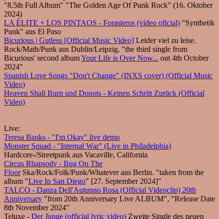
"8.5th Full Album" "The Golden Age Of Punk Rock" (16. Oktober
2024)
LA ÉLITE + LOS PINTAOS - Forasteros (video oficial)
"Synthetik
Punk" aus El Paso
Bicurious | Gutless [Official Music Video]
Leider viel zu leise.
Rock/Math/Punk aus Dublin/Leipzig. "the third single from
Bicurious' second album
Your Life is Over Now...
out 4th October
2024"
Spanish Love Songs "Don't Change" (INXS cover) (Official Music
Video)
Heaven Shall Burn und Donots - Keinen Schritt Zurück (Official
Video)
Live:
Teresa Banks - "I'm Okay" live demo
Monster Squad - "Internal War" (Live in Philadelphia)
Hardcore-/Streetpunk aus Vacaville, California
Circus Rhapsody - Bug On The
Floor
Ska/Rock/Folk/Punk/Whatever aus Berlin. "taken from the
album "
Live In San Diego
" [27. September 2024]"
TALCO - Danza Dell'Autunno Rosa (Official Videoclip) 20th
Anniversary
"from 20th Anniversary Live ALBUM", "Release Date
8th November 2024"
Teluxe -
Der Junge (official lyric video)
Zweite Single des neuen