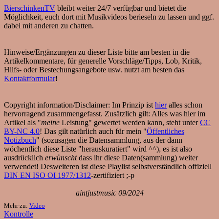
BierschinkenTV
bleibt weiter 24/7 verfügbar und bietet die
Möglichkeit, euch dort mit Musikvideos berieseln zu lassen und ggf.
dabei mit anderen zu chatten.
Hinweise/Ergänzungen zu dieser Liste bitte am besten in die
Artikelkommentare, für generelle Vorschläge/Tipps, Lob, Kritik,
Hilfs- oder Bestechungsangebote usw. nutzt am besten das
Kontaktformular
!
Copyright information/Disclaimer: Im Prinzip ist
hier
alles schon
hervorragend zusammengefasst. Zusätzlich gilt: Alles was hier im
Artikel als "
meine
Leistung" gewertet werden kann, steht unter
CC
BY-NC 4.0
! Das gilt natürlich auch für mein "
Öffentliches
Notizbuch
" (sozusagen die Datensammlung, aus der dann
wöchentlich diese Liste "herauskuratiert" wird ^^), es ist also
ausdrücklich
erwünscht
dass ihr diese Daten(sammlung) weiter
verwendet! Desweiteren ist diese Playlist selbstverständlich offiziell
DIN EN ISO OI 1977/1312
-zertifiziert ;-p
aintjustmusic 09/2024
Mehr zu:
Video
Kontrolle