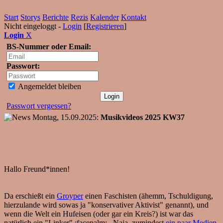
Start
Storys
Berichte
Rezis
Kalender
Kontakt
Nicht eingeloggt -
Login
[
Registrieren
]
Login
X
BS-Nummer oder Email:
Passwort:
Angemeldet bleiben
Passwort vergessen?
Montag, 15.09.2025:
Musikvideos 2025 KW37
Hallo Freund*innen!
Da erschießt ein
Groyper
einen Faschisten (ähemm, Tschuldigung,
hierzulande wird sowas ja "konservativer Aktivist" genannt), und
wenn die Welt ein Hufeisen (oder gar ein Kreis?) ist war das
natürlich ein "Linker" :facepalm: . Naja, zumindest
ein
paar
Medien