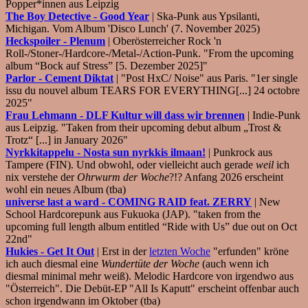
Popper*innen aus Leipzig
The Boy Detective - Good Year
| Ska-Punk aus Ypsilanti,
Michigan. Vom Album 'Disco Lunch' (7. November 2025)
Heckspoiler - Plenum
| Oberösterreicher Rock 'n
Roll-/Stoner-/Hardcore-/Metal-/Action-Punk. "From the upcoming
album “Bock auf Stress” [5. Dezember 2025]"
Parlor - Cement Diktat
| "Post HxC/ Noise" aus Paris. "1er single
issu du nouvel album TEARS FOR EVERYTHING[...] 24 octobre
2025"
Frau Lehmann - DLF Kultur will dass wir brennen
| Indie-Punk
aus Leipzig. "Taken from their upcoming debut album „Trost &
Trotz“ [...] in January 2026"
Nyrkkitappelu - Nosta sun nyrkkis ilmaan!
| Punkrock aus
Tampere (FIN). Und obwohl, oder vielleicht auch gerade
weil
ich
nix verstehe der
Ohrwurm der Woche
?!? Anfang 2026 erscheint
wohl ein neues Album (tba)
universe last a ward - COMING RAID feat. ZERRY
| New
School Hardcorepunk aus Fukuoka (JAP). "taken from the
upcoming full length album entitled “Ride with Us” due out on Oct
22nd"
Hukies - Get It Out
| Erst in der
letzten Woche
"erfunden" kröne
ich auch diesmal eine
Wundertüte der Woche
(auch wenn ich
diesmal minimal mehr weiß). Melodic Hardcore von irgendwo aus
"Österreich". Die Debüt-EP "All Is Kaputt" erscheint offenbar auch
schon irgendwann im Oktober (tba)