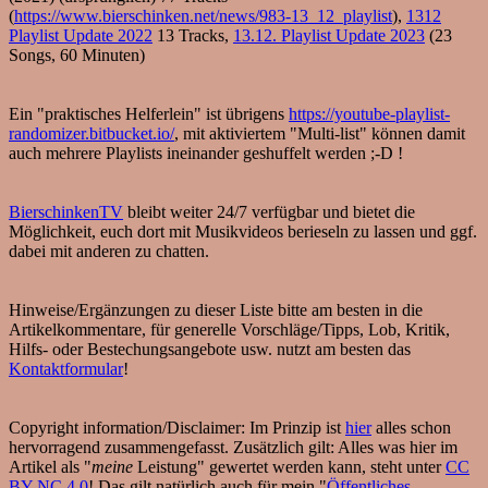
(
https://www.bierschinken.net/news/983-13_12_playlist
),
1312
Playlist Update 2022
13 Tracks,
13.12. Playlist Update 2023
(23
Songs, 60 Minuten)
Ein "praktisches Helferlein" ist übrigens
https://youtube-playlist-
randomizer.bitbucket.io/
, mit aktiviertem "Multi-list" können damit
auch mehrere Playlists ineinander geshuffelt werden ;-D !
BierschinkenTV
bleibt weiter 24/7 verfügbar und bietet die
Möglichkeit, euch dort mit Musikvideos berieseln zu lassen und ggf.
dabei mit anderen zu chatten.
Hinweise/Ergänzungen zu dieser Liste bitte am besten in die
Artikelkommentare, für generelle Vorschläge/Tipps, Lob, Kritik,
Hilfs- oder Bestechungsangebote usw. nutzt am besten das
Kontaktformular
!
Copyright information/Disclaimer: Im Prinzip ist
hier
alles schon
hervorragend zusammengefasst. Zusätzlich gilt: Alles was hier im
Artikel als "
meine
Leistung" gewertet werden kann, steht unter
CC
BY-NC 4.0
! Das gilt natürlich auch für mein "
Öffentliches