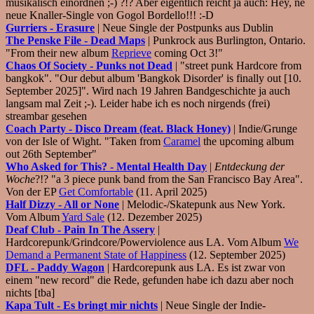
musikalisch einordnen ;-) ?!? Aber eigentlich reicht ja auch: Hey, ne
neue Knaller-Single von Gogol Bordello!!! :-D
Gurriers - Erasure
| Neue Single der Postpunks aus Dublin
The Penske File - Dead Maps
| Punkrock aus Burlington, Ontario.
"From their new album
Reprieve
coming Oct 3!"
Chaos Of Society - Punks not Dead
| "street punk Hardcore from
bangkok". "Our debut album 'Bangkok Disorder' is finally out [10.
September 2025]". Wird nach 19 Jahren Bandgeschichte ja auch
langsam mal Zeit ;-). Leider habe ich es noch nirgends (frei)
streambar gesehen
Coach Party - Disco Dream (feat. Black Honey)
| Indie/Grunge
von der Isle of Wight. "Taken from
Caramel
the upcoming album
out 26th September"
Who Asked for This? - Mental Health Day
|
Entdeckung der
Woche
?!? "a 3 piece punk band from the San Francisco Bay Area".
Von der EP
Get Comfortable
(11. April 2025)
Half Dizzy - All or None
| Melodic-/Skatepunk aus New York.
Vom Album
Yard Sale
(12. Dezember 2025)
Deaf Club - Pain In The Assery
|
Hardcorepunk/Grindcore/Powerviolence aus LA. Vom Album
We
Demand a Permanent State of Happiness
(12. September 2025)
DFL - Paddy Wagon
| Hardcorepunk aus LA. Es ist zwar von
einem "new record" die Rede, gefunden habe ich dazu aber noch
nichts [tba]
Kapa Tult - Es bringt mir nichts
| Neue Single der Indie-