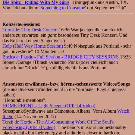
Die Spitz - Riding With My Girls
| Grungepunk aus Austin, TX.
Vom "debut album '
Something to Consume
' out September 12th"
Konzerte/Sessions:
Turnstile: Tiny Desk Concert
16:36 War ja eigentlich auch nicht
anders zu erwarten, ein
ganz
besonderes Tiny Desk Konzert. Und
das Erste mit einem Stagedive ;-)
Help (Half Way Home Session)
9:40 Noisepunk aus Portland - sehr
gut "investierte" 10 Minuten :-D
Backseat Plastic - Full Session - BRIDGE CITY SESSIONS
13:33
Stoner-/Garage-/Thrash-/Anarcho-Punk (oder vielleicht auch
einfach nur "Rock" ^^), zufällig ebenfalls aus Portland
Ansonsten erwähnens- bzw. hörens-/sehenswerte Videos/Songs
(die aus diversen Gründen nicht in die "normale" Playlist gepasst
haben):
"Honorable mentions":
HOME FRONT - Light Sleeper (Official Video)
Streetpunk/Synthwave aus Edmonton, Alberta. Vom Album
Watch
It Die
(14. November 2025)
Terzij de Horde - The All-Consuming Work Of The Soul's
Foreclosing (Official video)
"The band’s music is unquestionably
black metal - but their energy and attitude is closer to hardcore