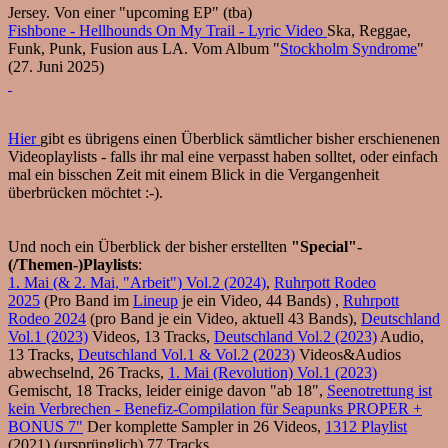
Jersey. Von einer "upcoming EP" (tba)
Fishbone - Hellhounds On My Trail - Lyric Video
Ska, Reggae,
Funk, Punk, Fusion aus LA. Vom Album "
Stockholm Syndrome
"
(27. Juni 2025)
Hier
gibt es übrigens einen Überblick sämtlicher bisher erschienenen
Videoplaylists - falls ihr mal eine verpasst haben solltet, oder einfach
mal ein bisschen Zeit mit einem Blick in die Vergangenheit
überbrücken möchtet :-).
Und noch ein Überblick der bisher erstellten
"Special"-
(/Themen-)Playlists
:
1. Mai (& 2. Mai, "Arbeit") Vol.2 (2024)
,
Ruhrpott Rodeo
2025
(Pro Band im
Lineup
je ein Video, 44 Bands) ,
Ruhrpott
Rodeo 2024
(pro Band je ein Video, aktuell 43 Bands),
Deutschland
Vol.1 (2023)
Videos, 13 Tracks,
Deutschland Vol.2 (2023)
Audio,
13 Tracks,
Deutschland Vol.1 & Vol.2 (2023)
Videos&Audios
abwechselnd, 26 Tracks,
1. Mai (Revolution) Vol.1 (2023)
Gemischt, 18 Tracks, leider einige davon "ab 18",
Seenotrettung ist
kein Verbrechen - Benefiz-Compilation für Seapunks PROPER +
BONUS 7"
Der komplette Sampler in 26 Videos,
1312 Playlist
(2021) (ursprünglich) 77 Tracks