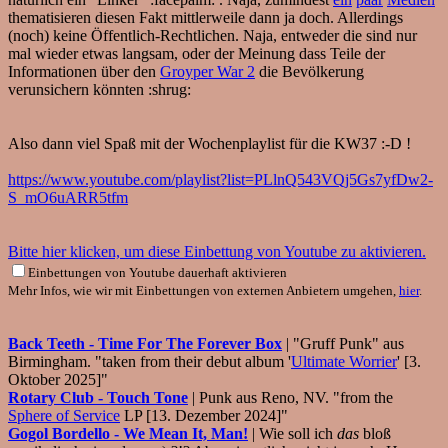
thematisieren diesen Fakt mittlerweile dann ja doch. Allerdings
(noch) keine Öffentlich-Rechtlichen. Naja, entweder die sind nur
mal wieder etwas langsam, oder der Meinung dass Teile der
Informationen über den
Groyper War 2
die Bevölkerung
verunsichern könnten :shrug:
Also dann viel Spaß mit der Wochenplaylist für die KW37 :-D !
https://www.youtube.com/playlist?list=PLlnQ543VQj5Gs7yfDw2-
S_mO6uARR5tfm
Bitte hier klicken, um diese Einbettung von Youtube zu aktivieren.
Einbettungen von Youtube dauerhaft aktivieren
Mehr Infos, wie wir mit Einbettungen von externen Anbietern umgehen,
hier
.
Back Teeth - Time For The Forever Box
| "Gruff Punk" aus
Birmingham. "taken from their debut album '
Ultimate Worrier
' [3.
Oktober 2025]"
Rotary Club - Touch Tone
| Punk aus Reno, NV. "from the
Sphere of Service
LP [13. Dezember 2024]"
Gogol Bordello - We Mean It, Man!
| Wie soll ich
das
bloß