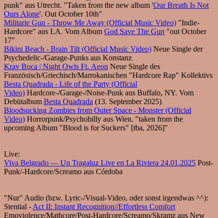
punk" aus Utrecht. "Taken from the new album '
Our Breath Is Not
Ours Alone
'. Out October 10th"
Militarie Gun - Throw Me Away (Official Music Video)
"Indie-
Hardcore" aus LA. Vom Album
God Save The Gun
"out October
17"
Bikini Beach - Brain Tilt (Official Music Video)
Neue Single der
Psychedelic-/Garage-Punks aus Konstanz
Krav Boca | Night Owls Ft. Aeon
Neue Single des
Französisch/Griechisch/Marrokanischen "Hardcore Rap" Kollektivs
Besta Quadrada - Life of the Party (Official
Video)
Hardcore-/Garage-/Noise-Punk aus Buffalo, NY. Vom
Debütalbum
Besta Quadrada
(13. September 2025)
Bloodsucking Zombies from Outer Space - Monster (Official
Video)
Horrorpunk/Psychobilly aus Wien. "taken from the
upcoming Album "Blood is for Suckers" [tba, 2026]"
Live:
Viva Belgrado — Un Tragaluz Live en La Riviera 24.01.2025
Post-
Punk/-Hardcore/Screamo aus Córdoba
"Nur" Audio (bzw. Lyric-/Visual-Video, oder sonst irgendwas ^^):
Stential -
Act II: Instant Recognition//Effortless Comfort
Emoviolence/Mathcore/Post-Hardcore/Screamo/Skramz aus New