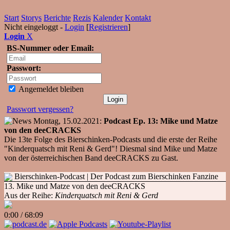
Start
Storys
Berichte
Rezis
Kalender
Kontakt
Nicht eingeloggt -
Login
[
Registrieren
]
Login
X
BS-Nummer oder Email:
Passwort:
Angemeldet bleiben
Passwort vergessen?
Montag, 15.02.2021:
Podcast Ep. 13: Mike und Matze
von den deeCRACKS
Die 13te Folge des Bierschinken-Podcasts und die erste der Reihe
"Kinderquatsch mit Reni & Gerd"! Diesmal sind Mike und Matze
von der österreichischen Band deeCRACKS zu Gast.
Bierschinken-Podcast
| Der Podcast zum Bierschinken Fanzine
13. Mike und Matze von den deeCRACKS
Aus der Reihe:
Kinderquatsch mit Reni & Gerd
0:00
/
68:09