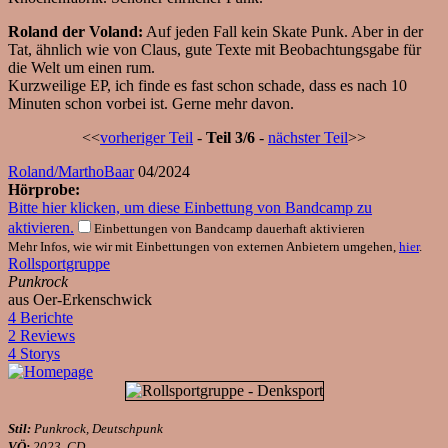
Roland der Voland:
Auf jeden Fall kein Skate Punk. Aber in der
Tat, ähnlich wie von Claus, gute Texte mit Beobachtungsgabe für
die Welt um einen rum.
Kurzweilige EP, ich finde es fast schon schade, dass es nach 10
Minuten schon vorbei ist. Gerne mehr davon.
<<
vorheriger Teil
-
Teil 3/6
-
nächster Teil
>>
Roland/MarthoBaar
04/2024
Hörprobe:
Bitte hier klicken, um diese Einbettung von Bandcamp zu
aktivieren.
Einbettungen von Bandcamp dauerhaft aktivieren
Mehr Infos, wie wir mit Einbettungen von externen Anbietern umgehen,
hier
.
Rollsportgruppe
Punkrock
aus Oer-Erkenschwick
4 Berichte
2 Reviews
4 Storys
Stil:
Punkrock, Deutschpunk
VÖ:
2023, CD