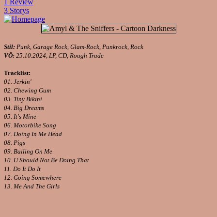
1 Review
3 Storys
Stil:
Punk, Garage Rock, Glam-Rock, Punkrock, Rock
VÖ:
25.10.2024, LP, CD, Rough Trade
Tracklist:
01. Jerkin'
02. Chewing Gum
03. Tiny Bikini
04. Big Dreams
05. It's Mine
06. Motorbike Song
07. Doing In Me Head
08. Pigs
09. Bailing On Me
10. U Should Not Be Doing That
11. Do It Do It
12. Going Somewhere
13. Me And The Girls