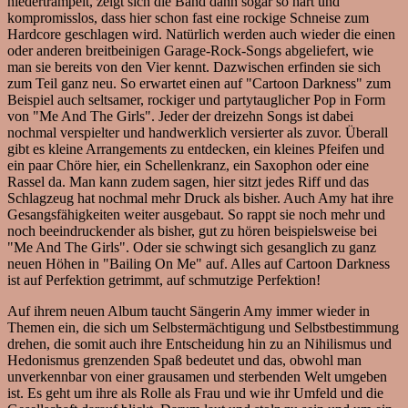
niedertrampelt, zeigt sich die Band dann sogar so hart und
kompromisslos, dass hier schon fast eine rockige Schneise zum
Hardcore geschlagen wird. Natürlich werden auch wieder die einen
oder anderen breitbeinigen Garage-Rock-Songs abgeliefert, wie
man sie bereits von den Vier kennt. Dazwischen erfinden sie sich
zum Teil ganz neu. So erwartet einen auf "Cartoon Darkness" zum
Beispiel auch seltsamer, rockiger und partytauglicher Pop in Form
von "Me And The Girls". Jeder der dreizehn Songs ist dabei
nochmal verspielter und handwerklich versierter als zuvor. Überall
gibt es kleine Arrangements zu entdecken, ein kleines Pfeifen und
ein paar Chöre hier, ein Schellenkranz, ein Saxophon oder eine
Rassel da. Man kann zudem sagen, hier sitzt jedes Riff und das
Schlagzeug hat nochmal mehr Druck als bisher. Auch Amy hat ihre
Gesangsfähigkeiten weiter ausgebaut. So rappt sie noch mehr und
noch beeindruckender als bisher, gut zu hören beispielsweise bei
"Me And The Girls". Oder sie schwingt sich gesanglich zu ganz
neuen Höhen in "Bailing On Me" auf. Alles auf Cartoon Darkness
ist auf Perfektion getrimmt, auf schmutzige Perfektion!
Auf ihrem neuen Album taucht Sängerin Amy immer wieder in
Themen ein, die sich um Selbstermächtigung und Selbstbestimmung
drehen, die somit auch ihre Entscheidung hin zu an Nihilismus und
Hedonismus grenzenden Spaß bedeutet und das, obwohl man
unverkennbar von einer grausamen und sterbenden Welt umgeben
ist. Es geht um ihre als Rolle als Frau und wie ihr Umfeld und die