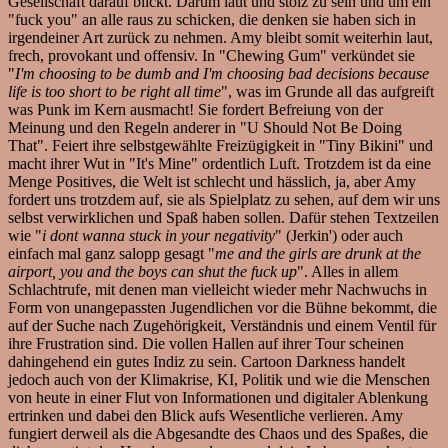
Gesellschaft darauf blickt. Darum laut und stolz zu sein und um ein
"fuck you" an alle raus zu schicken, die denken sie haben sich in
irgendeiner Art zurück zu nehmen. Amy bleibt somit weiterhin laut,
frech, provokant und offensiv. In "Chewing Gum" verkündet sie
"
I'm choosing to be dumb and I'm choosing bad decisions because
life is too short to be right all time
", was im Grunde all das aufgreift
was Punk im Kern ausmacht! Sie fordert Befreiung von der
Meinung und den Regeln anderer in "U Should Not Be Doing
That". Feiert ihre selbstgewählte Freizügigkeit in "Tiny Bikini" und
macht ihrer Wut in "It's Mine" ordentlich Luft. Trotzdem ist da eine
Menge Positives, die Welt ist schlecht und hässlich, ja, aber Amy
fordert uns trotzdem auf, sie als Spielplatz zu sehen, auf dem wir uns
selbst verwirklichen und Spaß haben sollen. Dafür stehen Textzeilen
wie "
i dont wanna stuck in your negativity
" (Jerkin') oder auch
einfach mal ganz salopp gesagt "
me and the girls are drunk at the
airport, you and the boys can shut the fuck up
". Alles in allem
Schlachtrufe, mit denen man vielleicht wieder mehr Nachwuchs in
Form von unangepassten Jugendlichen vor die Bühne bekommt, die
auf der Suche nach Zugehörigkeit, Verständnis und einem Ventil für
ihre Frustration sind. Die vollen Hallen auf ihrer Tour scheinen
dahingehend ein gutes Indiz zu sein. Cartoon Darkness handelt
jedoch auch von der Klimakrise, KI, Politik und wie die Menschen
von heute in einer Flut von Informationen und digitaler Ablenkung
ertrinken und dabei den Blick aufs Wesentliche verlieren. Amy
fungiert derweil als die Abgesandte des Chaos und des Spaßes, die