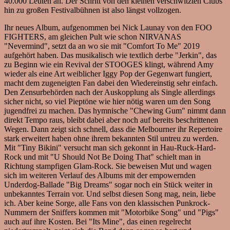
40.000 Leuten an. Der Schritt von den kleinen verschwitzten Clubs
hin zu großen Festivalbühnen ist also längst vollzogen.
Ihr neues Album, aufgenommen bei Nick Launay von den FOO
FIGHTERS, am gleichen Pult wie schon NIRVANAS
"Nevermind", setzt da an wo sie mit "Comfort To Me" 2019
aufgehört haben. Das musikalisch wie textlich derbe "Jerkin", das
zu Beginn wie ein Revival der STOOGES klingt, während Amy
wieder als eine Art weiblicher Iggy Pop der Gegenwart fungiert,
macht dem zugeneigten Fan dabei den Wiedereinstig sehr einfach.
Den Zensurbehörden nach der Auskopplung als Single allerdings
sicher nicht, so viel Pieptöne wie hier nötig waren um den Song
jugendfrei zu machen. Das hymnische "Chewing Gum" nimmt dann
direkt Tempo raus, bleibt dabei aber noch auf bereits beschrittenen
Wegen. Dann zeigt sich schnell, dass die Melbourner ihr Repertoire
stark erweitert haben ohne ihrem bekannten Stil untreu zu werden.
Mit "Tiny Bikini" versucht man sich gekonnt in Hau-Ruck-Hard-
Rock und mit "U Should Not Be Doing That" schielt man in
Richtung stampfigen Glam-Rock. Sie beweisen Mut und wagen
sich im weiteren Verlauf des Albums mit der empowernden
Underdog-Ballade "Big Dreams" sogar noch ein Stück weiter in
unbekanntes Terrain vor. Und selbst diesen Song mag, nein, liebe
ich. Aber keine Sorge, alle Fans von den klassischen Punkrock-
Nummern der Sniffers kommen mit "Motorbike Song" und "Pigs"
auch auf ihre Kosten. Bei "Its Mine", das einen regelrecht