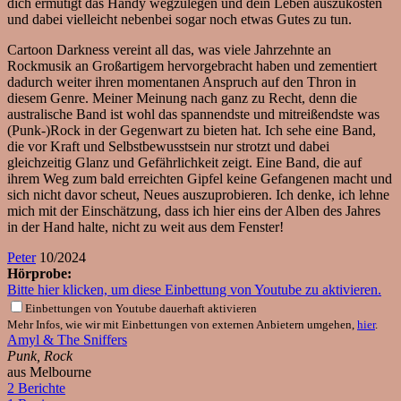
dich ermutigt das Handy wegzulegen und dein Leben auszukosten
und dabei vielleicht nebenbei sogar noch etwas Gutes zu tun.
Cartoon Darkness vereint all das, was viele Jahrzehnte an
Rockmusik an Großartigem hervorgebracht haben und zementiert
dadurch weiter ihren momentanen Anspruch auf den Thron in
diesem Genre. Meiner Meinung nach ganz zu Recht, denn die
australische Band ist wohl das spannendste und mitreißendste was
(Punk-)Rock in der Gegenwart zu bieten hat. Ich sehe eine Band,
die vor Kraft und Selbstbewusstsein nur strotzt und dabei
gleichzeitig Glanz und Gefährlichkeit zeigt. Eine Band, die auf
ihrem Weg zum bald erreichten Gipfel keine Gefangenen macht und
sich nicht davor scheut, Neues auszuprobieren. Ich denke, ich lehne
mich mit der Einschätzung, dass ich hier eins der Alben des Jahres
in der Hand halte, nicht zu weit aus dem Fenster!
Peter
10/2024
Hörprobe:
Bitte hier klicken, um diese Einbettung von Youtube zu aktivieren.
Einbettungen von Youtube dauerhaft aktivieren
Mehr Infos, wie wir mit Einbettungen von externen Anbietern umgehen,
hier
.
Amyl & The Sniffers
Punk, Rock
aus Melbourne
2 Berichte