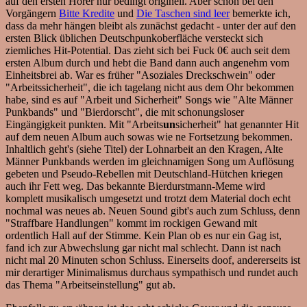
auf den ersten Hörer nur bedingt originell. Aber schon bei den
Vorgängern
Bitte Kredite
und
Die Taschen sind leer
bemerkte ich,
dass da mehr hängen bleibt als zunächst gedacht - unter der auf den
ersten Blick üblichen Deutschpunkoberfläche versteckt sich
ziemliches Hit-Potential. Das zieht sich bei Fuck 0€ auch seit dem
ersten Album durch und hebt die Band dann auch angenehm vom
Einheitsbrei ab. War es früher "Asoziales Dreckschwein" oder
"Arbeitssicherheit", die ich tagelang nicht aus dem Ohr bekommen
habe, sind es auf "Arbeit und Sicherheit" Songs wie "Alte Männer
Punkbands" und "Bierdorscht", die mit schonungsloser
Eingängigkeit punkten. Mit "Arbeits
un
sicherheit" hat genannter Hit
auf dem neuen Album auch sowas wie ne Fortsetzung bekommen.
Inhaltlich geht's (siehe Titel) der Lohnarbeit an den Kragen, Alte
Männer Punkbands werden im gleichnamigen Song um Auflösung
gebeten und Pseudo-Rebellen mit Deutschland-Hütchen kriegen
auch ihr Fett weg. Das bekannte Bierdurstmann-Meme wird
komplett musikalisch umgesetzt und trotzt dem Material doch echt
nochmal was neues ab. Neuen Sound gibt's auch zum Schluss, denn
"Straffbare Handlungen" kommt im rockigen Gewand mit
ordentlich Hall auf der Stimme. Kein Plan ob es nur ein Gag ist,
fand ich zur Abwechslung gar nicht mal schlecht. Dann ist nach
nicht mal 20 Minuten schon Schluss. Einerseits doof, andererseits ist
mir derartiger Minimalismus durchaus sympathisch und rundet auch
das Thema "Arbeitseinstellung" gut ab.