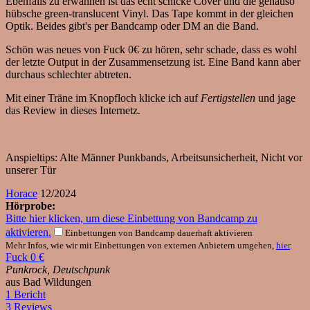
Ebenfalls zu erwähnen ist das echt schicke Cover und die genauso
hübsche green-translucent Vinyl. Das Tape kommt in der gleichen
Optik. Beides gibt's per Bandcamp oder DM an die Band.
Schön was neues von Fuck 0€ zu hören, sehr schade, dass es wohl
der letzte Output in der Zusammensetzung ist. Eine Band kann aber
durchaus schlechter abtreten.
Mit einer Träne im Knopfloch klicke ich auf
Fertigstellen
und jage
das Review in dieses Internetz.
Anspieltips: Alte Männer Punkbands, Arbeitsunsicherheit, Nicht vor
unserer Tür
Horace
12/2024
Hörprobe:
Bitte hier klicken, um diese Einbettung von Bandcamp zu
aktivieren.
Einbettungen von Bandcamp dauerhaft aktivieren
Mehr Infos, wie wir mit Einbettungen von externen Anbietern umgehen,
hier
.
Fuck 0 €
Punkrock, Deutschpunk
aus Bad Wildungen
1 Bericht
3 Reviews