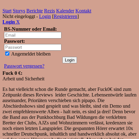
Start
Storys
Berichte
Rezis
Kalender
Kontakt
Nicht eingeloggt -
Login
[
Registrieren
]
Login
X
BS-Nummer oder Email:
Passwort:
Angemeldet bleiben
Passwort vergessen?
Fuck 0 €:
Arbeit und Sicherheit
Es hat vielleicht schon die Runde gemacht, aber Fuck0€ sind zum
Zeitpunkt dieses Reviews leider Geschichte. Lebensentwürfe laufen
auseinander, Prioriäten verschieben sich pipapo. Die
Abschiedsshows sind gespielt und was bleibt, sind ein Demo und
zwei empfehlenswerte Alben - halt nein, es sind ja drei! Denn bevor
die Band aus der Punkhochburg Bad Wildungen die verklebten
Bretter der Clubs, AJZs und Wohnzimmern verlässt, kredenzen sie
noch einen letzten Langspieler. Die gespannten Hörer erwartet 10x
schneller Deutschpunk, inhaltlich und handwerklich absolut ok, aber