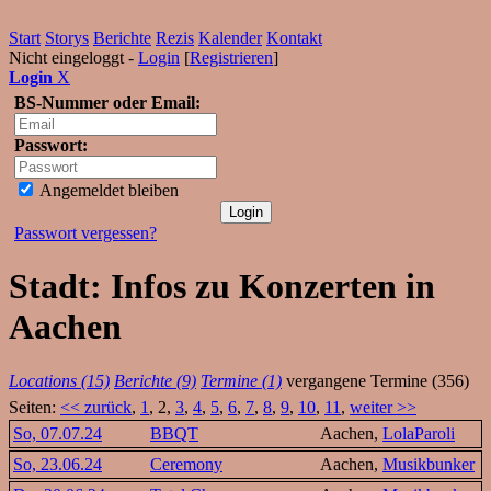
Start
Storys
Berichte
Rezis
Kalender
Kontakt
Nicht eingeloggt -
Login
[
Registrieren
]
Login
X
BS-Nummer oder Email:
Passwort:
Angemeldet bleiben
Passwort vergessen?
Stadt: Infos zu Konzerten in
Aachen
Locations (15)
Berichte (9)
Termine (1)
vergangene Termine (356)
Seiten:
<< zurück
,
1
, 2,
3
,
4
,
5
,
6
,
7
,
8
,
9
,
10
,
11
,
weiter >>
So, 07.07.24
BBQT
Aachen,
LolaParoli
So, 23.06.24
Ceremony
Aachen,
Musikbunker