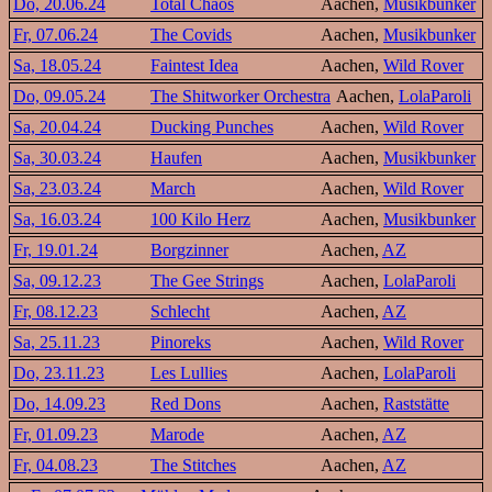
Do, 20.06.24
Total Chaos
Aachen,
Musikbunker
Fr, 07.06.24
The Covids
Aachen,
Musikbunker
Sa, 18.05.24
Faintest Idea
Aachen,
Wild Rover
Do, 09.05.24
The Shitworker Orchestra
Aachen,
LolaParoli
Sa, 20.04.24
Ducking Punches
Aachen,
Wild Rover
Sa, 30.03.24
Haufen
Aachen,
Musikbunker
Sa, 23.03.24
March
Aachen,
Wild Rover
Sa, 16.03.24
100 Kilo Herz
Aachen,
Musikbunker
Fr, 19.01.24
Borgzinner
Aachen,
AZ
Sa, 09.12.23
The Gee Strings
Aachen,
LolaParoli
Fr, 08.12.23
Schlecht
Aachen,
AZ
Sa, 25.11.23
Pinoreks
Aachen,
Wild Rover
Do, 23.11.23
Les Lullies
Aachen,
LolaParoli
Do, 14.09.23
Red Dons
Aachen,
Raststätte
Fr, 01.09.23
Marode
Aachen,
AZ
Fr, 04.08.23
The Stitches
Aachen,
AZ