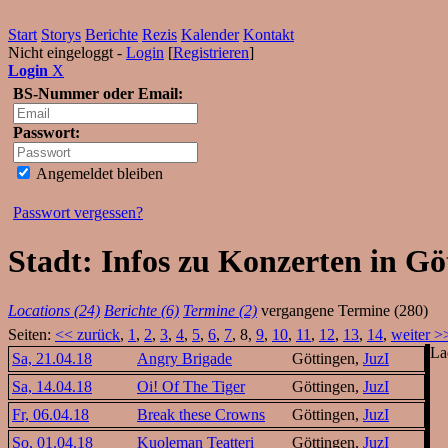
Start
Storys
Berichte
Rezis
Kalender
Kontakt
Nicht eingeloggt -
Login
[
Registrieren
]
Login
X
BS-Nummer oder Email:
Passwort:
Angemeldet bleiben
Passwort vergessen?
Stadt: Infos zu Konzerten in Gö
Locations (24)
Berichte (6)
Termine (2)
vergangene Termine (280)
Seiten:
<< zurück
,
1
,
2
,
3
,
4
,
5
,
6
,
7
, 8,
9
,
10
,
11
,
12
,
13
,
14
,
weiter >
La
Sa, 21.04.18
Angry Brigade
Göttingen,
JuzI
Sa, 14.04.18
Oi! Of The Tiger
Göttingen,
JuzI
Fr, 06.04.18
Break these Crowns
Göttingen,
JuzI
So, 01.04.18
Kuoleman Teatteri
Göttingen,
JuzI