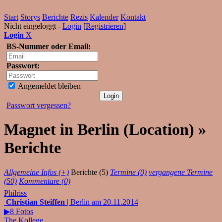
Start
Storys
Berichte
Rezis
Kalender
Kontakt
Nicht eingeloggt -
Login
[
Registrieren
]
Login
X
BS-Nummer oder Email:
Passwort:
Angemeldet bleiben
Passwort vergessen?
Magnet in Berlin (Location) »
Berichte
Allgemeine Infos (+)
Berichte (5)
Termine (0)
vergangene Termine
(50)
Kommentare (0)
Philriss
Christian Steiffen
| Berlin am 20.11.2014
▶8 Fotos
The Kollege