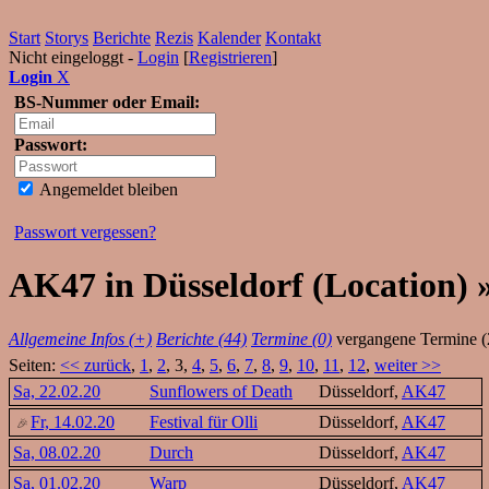
Start
Storys
Berichte
Rezis
Kalender
Kontakt
Nicht eingeloggt -
Login
[
Registrieren
]
Login
X
BS-Nummer oder Email:
Passwort:
Angemeldet bleiben
Passwort vergessen?
AK47 in Düsseldorf (Location) 
Allgemeine Infos (+)
Berichte (44)
Termine (0)
vergangene Termine (
Seiten:
<< zurück
,
1
,
2
, 3,
4
,
5
,
6
,
7
,
8
,
9
,
10
,
11
,
12
,
weiter >>
Sa, 22.02.20
Sunflowers of Death
Düsseldorf,
AK47
Fr, 14.02.20
Festival für Olli
Düsseldorf,
AK47
Sa, 08.02.20
Durch
Düsseldorf,
AK47
Sa, 01.02.20
Warp
Düsseldorf,
AK47