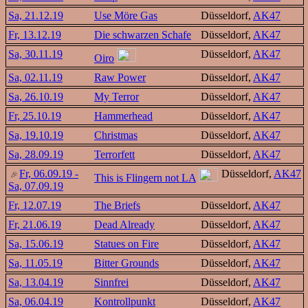
Sa, 21.12.19
Use Möre Gas
Düsseldorf,
AK47
Fr, 13.12.19
Die schwarzen Schafe
Düsseldorf,
AK47
Sa, 30.11.19
Düsseldorf,
AK47
Oiro
Sa, 02.11.19
Raw Power
Düsseldorf,
AK47
Sa, 26.10.19
My Terror
Düsseldorf,
AK47
Fr, 25.10.19
Hammerhead
Düsseldorf,
AK47
Sa, 19.10.19
Christmas
Düsseldorf,
AK47
Sa, 28.09.19
Terrorfett
Düsseldorf,
AK47
Fr, 06.09.19 -
Düsseldorf,
AK47
This is Flingern not LA
Sa, 07.09.19
Fr, 12.07.19
The Briefs
Düsseldorf,
AK47
Fr, 21.06.19
Dead Already
Düsseldorf,
AK47
Sa, 15.06.19
Statues on Fire
Düsseldorf,
AK47
Sa, 11.05.19
Bitter Grounds
Düsseldorf,
AK47
Sa, 13.04.19
Sinnfrei
Düsseldorf,
AK47
Sa, 06.04.19
Kontrollpunkt
Düsseldorf,
AK47