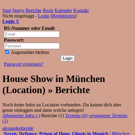
Start
Storys
Berichte
Rezis
Kalender
Kontakt
Nicht eingeloggt -
Login
[
Registrieren
]
Login
X
BS-Nummer oder Email:
Passwort:
Angemeldet bleiben
Passwort vergessen?
House Show in München
(Location) » Berichte
Noch keine Infos zu Location vorhanden. Du kannst dich aber
gerne einloggen und dann welche anlegen!
Allgemeine Infos (-)
Berichte (1)
Termine (0)
vergangene Termine
(1)
alexanderdavide
Neven, Defiance, Prison of Hope, Ghosts in Munich
| München