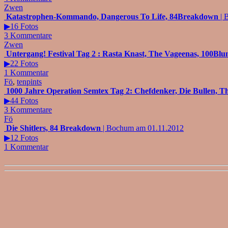
Zwen
Katastrophen-Kommando, Dangerous To Life, 84Breakdown
| 
▶16 Fotos
3 Kommentare
Zwen
Untergang! Festival Tag 2 : Rasta Knast, The Vageenas, 10
▶22 Fotos
1 Kommentar
Fö
,
tenpints
1000 Jahre Operation Semtex Tag 2: Chefdenker, Die Bullen, T
▶44 Fotos
3 Kommentare
Fö
Die Shitlers, 84 Breakdown
| Bochum am 01.11.2012
▶12 Fotos
1 Kommentar