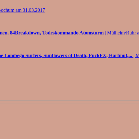
Bochum am 31.03.2017
0Blumen, 84Breakdown, Todeskommando Atomsturm
| Mülheim/Ruhr 
he Lombego Surfers, Sunflowers of Death, FuckFX, Hartmut,...
| M