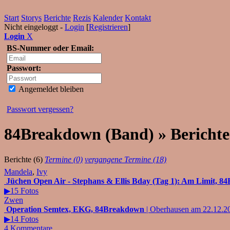
Start
Storys
Berichte
Rezis
Kalender
Kontakt
Nicht eingeloggt -
Login
[
Registrieren
]
Login
X
BS-Nummer oder Email:
Passwort:
Angemeldet bleiben
Passwort vergessen?
84Breakdown (Band) » Berichte
Berichte (6)
Termine (0)
vergangene Termine (18)
Mandela
,
Ivy
Jüchen Open Air - Stephans & Ellis Bday (Tag 1): Am Limit, 
▶15 Fotos
Zwen
Operation Semtex, EKG, 84Breakdown
| Oberhausen am 22.12.2
▶14 Fotos
4 Kommentare