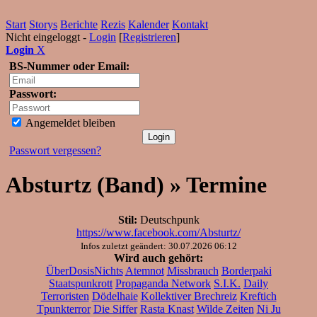
Start
Storys
Berichte
Rezis
Kalender
Kontakt
Nicht eingeloggt -
Login
[
Registrieren
]
Login
X
BS-Nummer oder Email:
Passwort:
Angemeldet bleiben
Passwort vergessen?
Absturtz (Band) » Termine
Stil:
Deutschpunk
https://www.facebook.com/Absturtz/
Infos zuletzt geändert: 30.07.2026 06:12
Wird auch gehört:
ÜberDosisNichts
Atemnot
Missbrauch
Borderpaki
Staatspunkrott
Propaganda Network
S.I.K.
Daily
Terroristen
Dödelhaie
Kollektiver Brechreiz
Kreftich
Tpunkterror
Die Siffer
Rasta Knast
Wilde Zeiten
Ni Ju