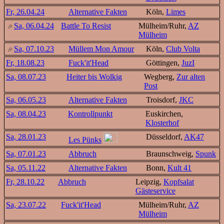
Fr, 26.04.24
Alternative Fakten
Köln,
Limes
Sa, 06.04.24
Battle To Resist
Mülheim/Ruhr,
AZ
Mülheim
Sa, 07.10.23
Müllem Mon Amour
Köln,
Club Volta
Fr, 18.08.23
Fuck'it'Head
Göttingen,
JuzI
Sa, 08.07.23
Heiter bis Wolkig
Wegberg,
Zur alten
Post
Sa, 06.05.23
Alternative Fakten
Troisdorf,
JKC
Sa, 08.04.23
Kontrollpunkt
Euskirchen,
Klosterhof
Sa, 28.01.23
Düsseldorf,
AK47
Les Pünks
Sa, 07.01.23
Abbruch
Braunschweig,
Spunk
Sa, 05.11.22
Alternative Fakten
Bonn,
Kult 41
Fr, 28.10.22
Abbruch
Leipzig,
Kopfsalat
Gästeservice
Sa, 23.07.22
Fuck'it'Head
Mülheim/Ruhr,
AZ
Mülheim