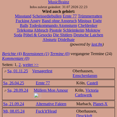
MusicBrainz
Infos zuletzt geändert: 31.07.2026 22:23
Wird auch gehört:
Missstand
Scheissediebullen
Ernte 77
Trümmerratten
Fucking Angry
Band ohne Anspruch
Minipax
Eight
Balls
Todeskommando Atomsturm
Chefdenker
Telekoma
Abbruch
Pisstole
Schleimkeim
Molotow
Soda
Pöbel & Gesocks
Die Shitlers
Deutsche Laichen
Absturtz
Dödelhaie
(powered by
last.fm
)
Berichte (4)
Rezensionen (1)
Termine (0)
vergangene Termine (24)
Kommentare (0)
Seiten: 1,
2
,
weiter >>
Sa, 01.11.25
Versagerfest
Oberhausen,
Emscherdamm
Sa, 26.04.25
Ernte 77
Köln,
Castell
Sa, 28.09.24
Müllem Mon Amour
Köln,
Victoria
Carlswerk
Sa, 21.09.24
Alternative Fakten
Marbach,
Planet-X
Mi, 08.05.24
Fuck'it'Head
Oberhausen,
Druckluft