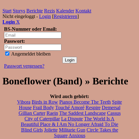
Start
Storys
Berichte
Rezis
Kalender
Kontakt
Nicht eingeloggt -
Login
[
Registrieren
]
Login
X
BS-Nummer oder Email:
Passwort:
Angemeldet bleiben
Passwort vergessen?
Boneflower (Band) » Berichte
Wird auch gehört:
Vibora
Birds in Row
Pianos Become The Teeth
Spite
House
Frail Body
Touché Amoré
Respire
Demersal
Gillian Carter
Raein
The Saddest Landscape
Cassus
City of Caterpillar
La Dispute
The World Is A
Beautiful Place & I Am No Longer Afraid To Die
Blind Girls
Joliette
Militarie Gun
Circle Takes the
Square
Anxious