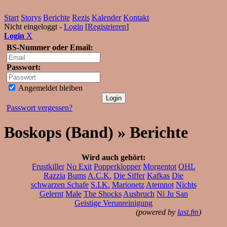
Start
Storys
Berichte
Rezis
Kalender
Kontakt
Nicht eingeloggt -
Login
[
Registrieren
]
Login
X
BS-Nummer oder Email:
Passwort:
Angemeldet bleiben
Passwort vergessen?
Boskops (Band) » Berichte
Wird auch gehört:
Frustkiller
No Exit
Popperklopper
Morgentot
OHL
Razzia
Bums
A.C.K.
Die Siffer
Kafkas
Die
schwarzen Schafe
S.I.K.
Marionetz
Atemnot
Nichts
Gelernt
Male
The Shocks
Ausbruch
Ni Ju San
Geistige Verunreinigung
(powered by
last.fm
)