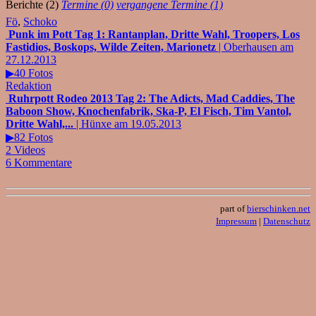
Berichte (2)
Termine (0)
vergangene Termine (1)
Fö
,
Schoko
Punk im Pott Tag 1: Rantanplan, Dritte Wahl, Troopers, Los
Fastidios, Boskops, Wilde Zeiten, Marionetz
| Oberhausen am
27.12.2013
▶40 Fotos
Redaktion
Ruhrpott Rodeo 2013 Tag 2: The Adicts, Mad Caddies, The
Baboon Show, Knochenfabrik, Ska-P, El Fisch, Tim Vantol,
Dritte Wahl,...
| Hünxe am 19.05.2013
▶82 Fotos
2 Videos
6 Kommentare
part of
bierschinken.net
Impressum
|
Datenschutz