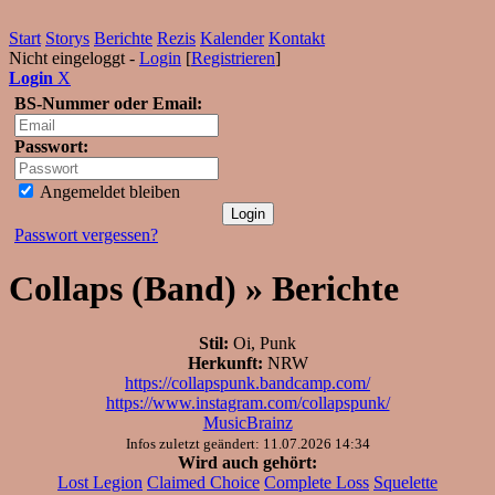
Start
Storys
Berichte
Rezis
Kalender
Kontakt
Nicht eingeloggt -
Login
[
Registrieren
]
Login
X
BS-Nummer oder Email:
Passwort:
Angemeldet bleiben
Passwort vergessen?
Collaps (Band) » Berichte
Stil:
Oi, Punk
Herkunft:
NRW
https://collapspunk.bandcamp.com/
https://www.instagram.com/collapspunk/
MusicBrainz
Infos zuletzt geändert: 11.07.2026 14:34
Wird auch gehört:
Lost Legion
Claimed Choice
Complete Loss
Squelette