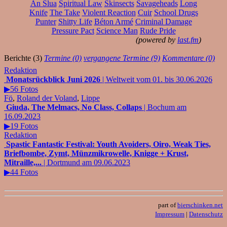
An Slua
Spiritual Law
Skinsects
Savageheads
Long
Knife
The Take
Violent Reaction
Cuir
School Drugs
Punter
Shitty Life
Béton Armé
Criminal Damage
Pressure Pact
Science Man
Rude Pride
(powered by
last.fm
)
Berichte (3)
Termine (0)
vergangene Termine (9)
Kommentare (0)
Redaktion
Monatsrückblick Juni 2026
| Weltweit vom 01. bis 30.06.2026
▶56 Fotos
Fö
,
Roland der Voland
,
Lippe
Giuda, The Melmacs, No Class, Collaps
| Bochum am
16.09.2023
▶19 Fotos
Redaktion
Spastic Fantastic Festival: Youth Avoiders, Oiro, Weak Ties,
Briefbombe, Zymt, Münzmikrowelle, Knigge + Krust,
Mitraille,...
| Dortmund am 09.06.2023
▶44 Fotos
part of
bierschinken.net
Impressum
|
Datenschutz