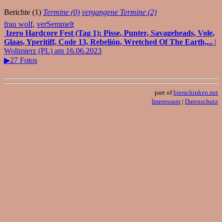
Berichte (1)
Termine (0)
vergangene Termine (2)
frau wolf
,
verSemmelt
Izero Hardcore Fest (Tag 1): Pisse, Punter, Savageheads, Vole,
Glaas, Yperitiff, Code 13, Rebelión, Wretched Of The Earth,...
|
Wolimierz (PL) am 16.06.2023
▶27 Fotos
part of
bierschinken.net
Impressum
|
Datenschutz