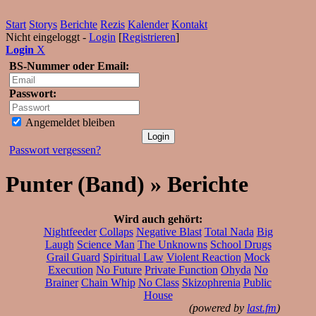
Start
Storys
Berichte
Rezis
Kalender
Kontakt
Nicht eingeloggt -
Login
[
Registrieren
]
Login
X
BS-Nummer oder Email:
Passwort:
Angemeldet bleiben
Passwort vergessen?
Punter (Band) » Berichte
Wird auch gehört:
Nightfeeder
Collaps
Negative Blast
Total Nada
Big
Laugh
Science Man
The Unknowns
School Drugs
Grail Guard
Spiritual Law
Violent Reaction
Mock
Execution
No Future
Private Function
Ohyda
No
Brainer
Chain Whip
No Class
Skizophrenia
Public
House
(powered by
last.fm
)