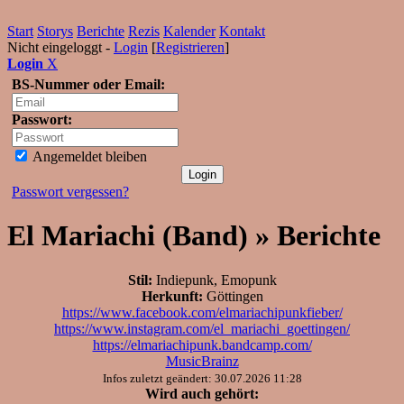
Start
Storys
Berichte
Rezis
Kalender
Kontakt
Nicht eingeloggt -
Login
[
Registrieren
]
Login
X
BS-Nummer oder Email:
Passwort:
Angemeldet bleiben
Passwort vergessen?
El Mariachi (Band) » Berichte
Stil:
Indiepunk, Emopunk
Herkunft:
Göttingen
https://www.facebook.com/elmariachipunkfieber/
https://www.instagram.com/el_mariachi_goettingen/
https://elmariachipunk.bandcamp.com/
MusicBrainz
Infos zuletzt geändert: 30.07.2026 11:28
Wird auch gehört: