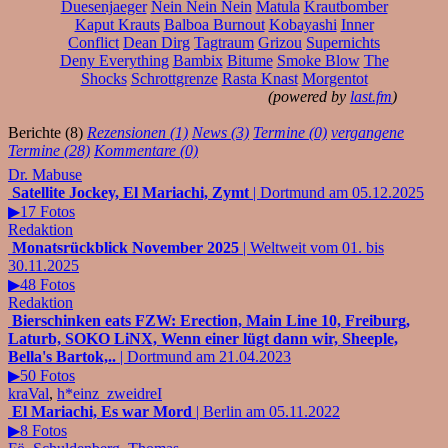
Duesenjaeger
Nein Nein Nein
Matula
Krautbomber
Kaput Krauts
Balboa Burnout
Kobayashi
Inner
Conflict
Dean Dirg
Tagtraum
Grizou
Supernichts
Deny Everything
Bambix
Bitume
Smoke Blow
The
Shocks
Schrottgrenze
Rasta Knast
Morgentot
(powered by
last.fm
)
Berichte (8)
Rezensionen (1)
News (3)
Termine (0)
vergangene
Termine (28)
Kommentare (0)
Dr. Mabuse
Satellite Jockey, El Mariachi, Zymt
| Dortmund am 05.12.2025
▶17 Fotos
Redaktion
Monatsrückblick November 2025
| Weltweit vom 01. bis
30.11.2025
▶48 Fotos
Redaktion
Bierschinken eats FZW: Erection, Main Line 10, Freiburg,
Laturb, SOKO LiNX, Wenn einer lügt dann wir, Sheeple,
Bella's Bartok,..
| Dortmund am 21.04.2023
▶50 Fotos
kraVal
,
h*einz_zweidreI
El Mariachi, Es war Mord
| Berlin am 05.11.2022
▶8 Fotos