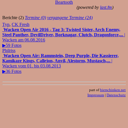
Beartooth
(powered by
last.fm
)
Berichte (2)
Termine (0)
vergangene Termine (24)
Typ
,
CK Fresh
Wacken Open Air 2016 - Tag 3: Twisted Sister, Arch Enemy,
Steel Panther, DevilDriver, Borknagar, Clutch, Dragonforce,...
|
Wacken am 06.08.2016
▶59 Fotos
Philriss
Wacken Open Air: Rammstein, Deep Purple, Die Kassierer,
Kamikaze Kings, Callejon, Anvil, Alestorm, Mustasch,...
|
Wacken vom 01. bis 03.08.2013
▶36 Fotos
part of
bierschinken.net
Impressum
|
Datenschutz