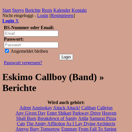
Start
Storys
Berichte
Rezis
Kalender
Kontakt
Nicht eingeloggt -
Login
[
Registrieren
]
Login
X
BS-Nummer oder Email:
Passwort:
Angemeldet bleiben
Passwort vergessen?
Eskimo Callboy (Band) »
Berichte
Wird auch gehört:
Adept
Annisokay
Attack Attack!
Caliban
Callejon
Any Given Day
Enter Shikari
Parkway Drive
Heaven
Shall Burn
Breakdown of Sanity
Attila
Samurai Pizza
Cats
The Amity Affliction
As I Lay Dying
Architects
Atreyu
Bury Tomorrow
Emmure
From Fall To Spring