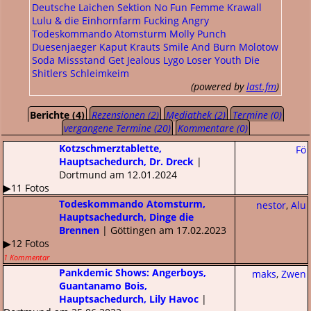
Deutsche Laichen
Sektion No Fun
Femme Krawall
Lulu & die Einhornfarm
Fucking Angry
Todeskommando Atomsturm
Molly Punch
Duesenjaeger
Kaput Krauts
Smile And Burn
Molotow
Soda
Missstand
Get Jealous
Lygo
Loser Youth
Die
Shitlers
Schleimkeim
(powered by
last.fm
)
Berichte (4)
Rezensionen (2)
Mediathek (2)
Termine (0)
vergangene Termine (20)
Kommentare (0)
Kotzschmerztablette,
Fö
Hauptsachedurch, Dr. Dreck
|
Dortmund am 12.01.2024
▶11 Fotos
Todeskommando Atomsturm,
nestor
,
Alu
Hauptsachedurch, Dinge die
Brennen
| Göttingen am 17.02.2023
▶12 Fotos
1 Kommentar
Pankdemic Shows: Angerboys,
maks
,
Zwen
Guantanamo Bois,
Hauptsachedurch, Lily Havoc
|