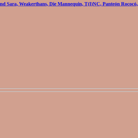
and Sara, Weakerthans, Die Mannequin, T(I)NC, Panteón Rococó,.