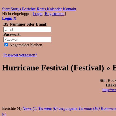
Start
Storys
Berichte
Rezis
Kalender
Kontakt
Nicht eingeloggt -
Login
[
Registrieren
]
Login
X
BS-Nummer oder Email:
Passwort:
Angemeldet bleiben
Passwort vergessen?
Hurricane Festival (Festival) » 
Stil:
Rock,
Herku
http://
Berichte (4)
News (1)
Termine (0)
vergangene Termine (16)
Komment
Fö