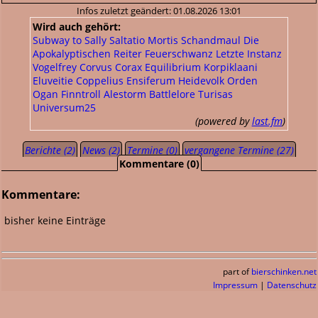
Infos zuletzt geändert: 01.08.2026 13:01
Wird auch gehört:
Subway to Sally
Saltatio Mortis
Schandmaul
Die
Apokalyptischen Reiter
Feuerschwanz
Letzte Instanz
Vogelfrey
Corvus Corax
Equilibrium
Korpiklaani
Eluveitie
Coppelius
Ensiferum
Heidevolk
Orden
Ogan
Finntroll
Alestorm
Battlelore
Turisas
Universum25
(powered by
last.fm
)
Berichte (2)
News (2)
Termine (0)
vergangene Termine (27)
Kommentare (0)
Kommentare:
bisher keine Einträge
part of
bierschinken.net
Impressum
|
Datenschutz