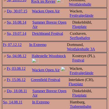
Rock im Revier
Westfalenhalle
Do, 30.07.15
Wacken Open Air
Wacken,
Festivalgelände
Sa, 16.08.14
Summer Breeze Open
Dinkelsbühl,
Air
Flugplatz
Sa, 19.07.14
Deichbrand Festival
Cuxhaven,
Seeflughafen
Fr, 07.12.12
In Extremo
Dortmund,
Westfalenhalle 3A
Sa, 04.08.12
Haltestelle Woodstock
Kostrzyn (PL),
Festival
Fr, 03.08.12
Wacken,
Wacken Open Air
Festivalgelände
Fr, 15.06.12
Greenfield Festival
Interlaken (CH),
Flugplatz
Do, 18.08.11
Summer Breeze Open
Dinkelsbühl,
Air
Flugplatz
So, 14.08.11
In Extremo
Hamburg,
Trabrennbahn