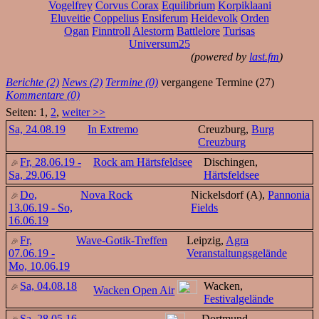
Vogelfrey
Corvus Corax
Equilibrium
Korpiklaani
Eluveitie
Coppelius
Ensiferum
Heidevolk
Orden
Ogan
Finntroll
Alestorm
Battlelore
Turisas
Universum25
(powered by
last.fm
)
Berichte (2)
News (2)
Termine (0)
vergangene Termine (27)
Kommentare (0)
Seiten: 1,
2
,
weiter >>
Sa, 24.08.19
In Extremo
Creuzburg,
Burg
Creuzburg
Fr, 28.06.19 -
Rock am Härtsfeldsee
Dischingen,
Sa, 29.06.19
Härtsfeldsee
Do,
Nova Rock
Nickelsdorf (A),
Pannonia
13.06.19 - So,
Fields
16.06.19
Fr,
Wave-Gotik-Treffen
Leipzig,
Agra
07.06.19 -
Veranstaltungsgelände
Mo, 10.06.19
Sa, 04.08.18
Wacken,
Wacken Open Air
Festivalgelände
Sa, 28.05.16
Dortmund,