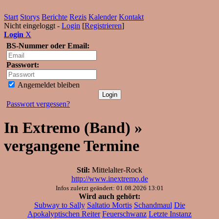
Start
Storys
Berichte
Rezis
Kalender
Kontakt
Nicht eingeloggt -
Login
[
Registrieren
]
Login
X
BS-Nummer oder Email:
Passwort:
Angemeldet bleiben
Passwort vergessen?
In Extremo (Band) »
vergangene Termine
Stil:
Mittelalter-Rock
http://www.inextremo.de
Infos zuletzt geändert: 01.08.2026 13:01
Wird auch gehört:
Subway to Sally
Saltatio Mortis
Schandmaul
Die
Apokalyptischen Reiter
Feuerschwanz
Letzte Instanz