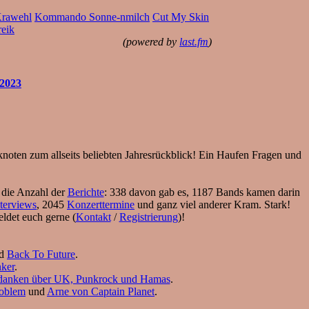
rawehl
Kommando Sonne-nmilch
Cut My Skin
reik
(powered by
last.fm
)
 2023
ten zum allseits beliebten Jahresrückblick! Ein Haufen Fragen und
 die Anzahl der
Berichte
: 338 davon gab es, 1187 Bands kamen darin
nterviews
, 2045
Konzerttermine
und ganz viel anderer Kram. Stark!
ldet euch gerne (
Kontakt
/
Registrierung
)!
d
Back To Future
.
ker
.
danken über UK, Punkrock und Hamas
.
roblem
und
Arne von Captain Planet
.