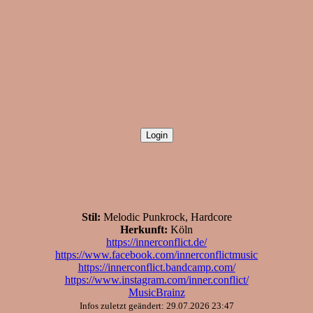
Stil:
Melodic Punkrock, Hardcore
Herkunft:
Köln
https://innerconflict.de/
https://www.facebook.com/innerconflictmusic
https://innerconflict.bandcamp.com/
https://www.instagram.com/inner.conflict/
MusicBrainz
Infos zuletzt geändert: 29.07.2026 23:47