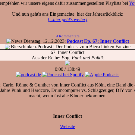
empfehlen wir unsere eigens dafür zusammengestellten Playlists bei
Yo
Und nun geht's ans Eingemachte, hier der Jahresrückblick:
[...hier geht's weiter]
9 Kommentare
Dienstag, 12.12.2023:
Podcast Ep. 67: Inner Conflict
Bierschinken-Podcast
| Der Podcast zum Bierschinken Fanzine
67. Inner Conflict
Aus der Reihe:
Pop, Punk und Politik
0:00
/
138:49
y, Carlo, Rönne & Gunther von Inner Conflict aus Köln, eine Band die 
Jahre Punk und Hardcore, Drumcomputer vs. Schlagzeuger, DIY von An
macht, wenn fast alle Kinder bekommen.
Inner Conflict
Website