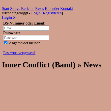
Start
Storys
Berichte
Rezis
Kalender
Kontakt
Nicht eingeloggt -
Login
[
Registrieren
]
Login
X
BS-Nummer oder Email:
Passwort:
Angemeldet bleiben
Passwort vergessen?
Inner Conflict (Band) » News