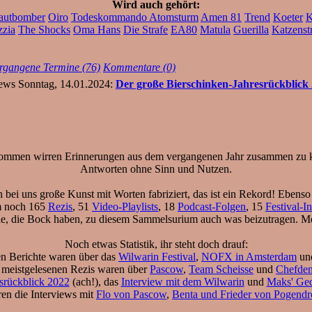
Wird auch gehört:
autbomber
Oiro
Todeskommando Atomsturm
Amen 81
Trend
Koeter
K
zzia
The Shocks
Oma Hans
Die Strafe
EA80
Matula
Guerilla
Katzenst
rgangene Termine (76)
Kommentare (0)
Sonntag, 14.01.2024:
Der große Bierschinken-Jahresrückblick
kommen wirren Erinnerungen aus dem vergangenen Jahr zusammen zu kno
Antworten ohne Sinn und Nutzen.
bei uns große Kunst mit Worten fabriziert, das ist ein Rekord! Ebenso
m noch 165
Rezis
, 51
Video-Playlists
, 18
Podcast-Folgen
, 15
Festival-I
alle, die Bock haben, zu diesem Sammelsurium auch was beizutragen. Me
Noch etwas Statistik, ihr steht doch drauf:
en Berichte waren über das
Wilwarin Festival
,
NOFX in Amsterdam
un
 meistgelesenen Rezis waren über
Pascow
,
Team Scheisse
und
Chefden
srückblick 2022
(ach!), das
Interview mit dem Wilwarin
und
Maks' Ge
en die Interviews mit
Flo von Pascow
,
Benta und Frieder von Pogend