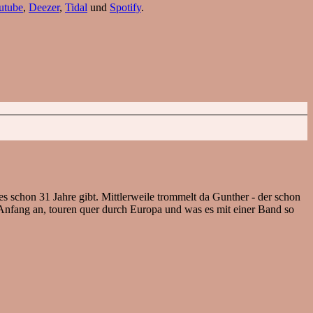
utube
,
Deezer
,
Tidal
und
Spotify
.
es schon 31 Jahre gibt. Mittlerweile trommelt da Gunther - der schon
fang an, touren quer durch Europa und was es mit einer Band so