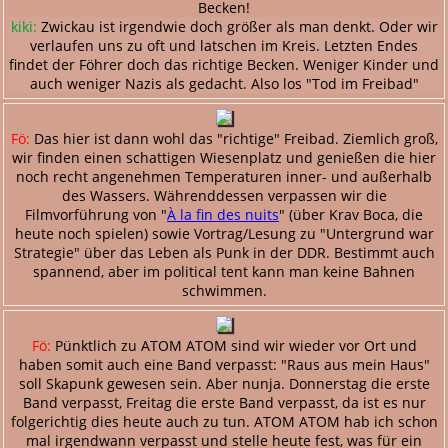
Becken!
kiki:
Zwickau ist irgendwie doch größer als man denkt. Oder wir
verlaufen uns zu oft und latschen im Kreis. Letzten Endes
findet der Föhrer doch das richtige Becken. Weniger Kinder und
auch weniger Nazis als gedacht. Also los "Tod im Freibad"
Fö:
Das hier ist dann wohl das "richtige" Freibad. Ziemlich groß,
wir finden einen schattigen Wiesenplatz und genießen die hier
noch recht angenehmen Temperaturen inner- und außerhalb
des Wassers. Währenddessen verpassen wir die
Filmvorführung von "
À la fin des nuits
" (über Krav Boca, die
heute noch spielen) sowie Vortrag/Lesung zu "Untergrund war
Strategie" über das Leben als Punk in der DDR. Bestimmt auch
spannend, aber im political tent kann man keine Bahnen
schwimmen.
Fö:
Pünktlich zu ATOM ATOM sind wir wieder vor Ort und
haben somit auch eine Band verpasst: "Raus aus mein Haus"
soll Skapunk gewesen sein. Aber nunja. Donnerstag die erste
Band verpasst, Freitag die erste Band verpasst, da ist es nur
folgerichtig dies heute auch zu tun. ATOM ATOM hab ich schon
mal irgendwann verpasst und stelle heute fest, was für ein