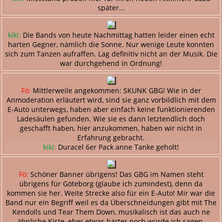
später...
kiki:
Die Bands von heute Nachmittag hatten leider einen echt
harten Gegner, nämlich die Sonne. Nur wenige Leute konnten
sich zum Tanzen aufraffen. Lag definitiv nicht an der Musik. Die
war durchgehend in Ordnung!
Fö:
Mittlerweile angekommen: SKUNK GBG! Wie in der
Anmoderation erläutert wird, sind sie ganz vorbildlich mit dem
E-Auto unterwegs, haben aber einfach keine funktionierenden
Ladesäulen gefunden. Wie sie es dann letztendlich doch
geschafft haben, hier anzukommen, haben wir nicht in
Erfahrung gebracht.
kiki:
Duracel 6er Pack anne Tanke geholt!
Fö:
Schöner Banner übrigens! Das GBG im Namen steht
übrigens für Göteborg (glaube ich zumindest), denn da
kommen sie her. Weite Strecke also für ein E-Auto! Mir war die
Band nur ein Begriff weil es da Überschneidungen gibt mit The
Kendolls und Tear Them Down, musikalisch ist das auch ne
ähnliche Kiste, eher etwas härter noch würde ich sagen.