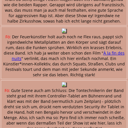
wie die beiden Rapper. Gerappt wird übrigens auf französisch,
was, das muss man ja auch mal festhalten, eine gute Sprache
für aggressiven Rap ist. Aber diese Show ey! Irgendwie ne
halbe Zirkusshow, sowas hab ich echt lange nicht gesehen.
Fö:
Der Feuerkünstler holt auch noch ne Flex raus, pappt sich
irgendwelche Metallplatten an den Körper und sägt darauf
rum, dass die Funken sprühen. Wirklich ein krasses Erlebnis,
diese Band. Ich hab ja weiter oben schon den Film "
À la fin des
nuits
" verlinkt, das mach ich hier einfach nochmal. Ein
Künstler*innen-Kollektiv, das durch Squats, Straßen, Clubs und
Festivals tourt und dem man mit jeder Sekunde anmerkt, wie
sehr sie das leben. Richtig stark!
Fö:
Gute Szene auch am Schluss: Die Tontechnikerin der Band
steht grad mit ihrem Controller-Tablet am Bühnenrand und
klärt was mit der Band (vermutlich zum Zeitplan) - plötzlich
dreht sie sich um, drückt nem verdutzten Security ihr Tablet in
die Hand, holt nen Bengalo hervor und verschwindet in der
Menge. Also, ich sach ma so: Pyro find ich immer noch scheiße,
aber wenn das dermaßen Teil der Show ist wie hier, lass ich