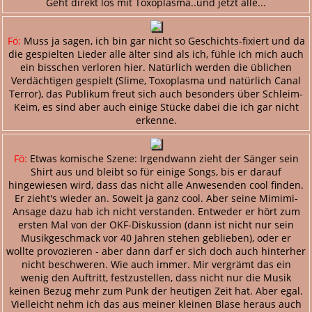
Geht direkt los mit Toxoplasma..und jetzt alle...
Fö:
Muss ja sagen, ich bin gar nicht so Geschichts-fixiert und da
die gespielten Lieder alle älter sind als ich, fühle ich mich auch
ein bisschen verloren hier. Natürlich werden die üblichen
Verdächtigen gespielt (Slime, Toxoplasma und natürlich Canal
Terror), das Publikum freut sich auch besonders über Schleim-
Keim, es sind aber auch einige Stücke dabei die ich gar nicht
erkenne.
Fö:
Etwas komische Szene: Irgendwann zieht der Sänger sein
Shirt aus und bleibt so für einige Songs, bis er darauf
hingewiesen wird, dass das nicht alle Anwesenden cool finden.
Er zieht's wieder an. Soweit ja ganz cool. Aber seine Mimimi-
Ansage dazu hab ich nicht verstanden. Entweder er hört zum
ersten Mal von der OKF-Diskussion (dann ist nicht nur sein
Musikgeschmack vor 40 Jahren stehen geblieben), oder er
wollte provozieren - aber dann darf er sich doch auch hinterher
nicht beschweren. Wie auch immer. Mir vergrämt das ein
wenig den Auftritt, festzustellen, dass nicht nur die Musik
keinen Bezug mehr zum Punk der heutigen Zeit hat. Aber egal.
Vielleicht nehm ich das aus meiner kleinen Blase heraus auch