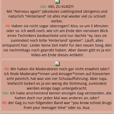
kiki:
VIEL ZU KURZ!!!
Mit "Nervous again" (absolutes Lieblingslied übrigens) und
natürlich "Hinterland" ist alles mal wieder viel zu schnell
vorbei.
Fö:
Haben sie nicht sogar überzogen? Also, so um 5 Minuten
oder so. Ich weiß noch, wie ich am Ende den nervösen Blick
eines Technikers beobachtete und nur dachte "ey, lass sie
zumindest noch bitte 'Hinterland' spielen". Läuft, alles
entspannt hier. Leider keine Zeit mehr für den neuen Song, den
sie nachmittags noch geprobt haben. Aber davon gibt es ja ein
Video am Ende dieses Artikels!
Fö:
Wir haben die Moderatoren noch gar nicht erwähnt oder?
Ich finde Moderator*innen und Ansager*innen auf Konzerten
echt peinlich, hat was von ner Schulaufführung. Aber naja.
Vielleicht lockert es ja ein wenig die Stimmung, zumindest
werden einige Gags untergebracht.
kiki:
Ich habe anscheinend keinen einzigen Gag verstanden..die
hatten doch nur jedes Mal was anderes an, oder?
Fö:
der Gag zu nun folgenden Band war "you know school drugs
from your teenager time" oder so. Aua.