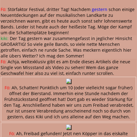
Fö:
Störfaktor Festival, dritter Tag! Nachdem
gestern
schon einige
Neuentdeckungen auf der musikalischen Landkarte zu
verzeichnen waren, gibt es heute auch sonst sehr lohnenswerte
Bands. Leider ist heute auch der heißeste Tag. Möge der Kampf
um die Schattenplätze beginnen!
kiki:
Der Tag gestern war zusammengefasst in jeglicher Hinsicht
GROßARTIG! So viele geile Bands, so viele nette Menschen
getroffen, einfach ne runde Sache. Was meckern eigentlich hier
alle übers Wetter? Ich mag den Sommer!
Fö:
Achja, weltexklusiv gibt es am Ende dieses Artikels die neue
Single von Missstand als Video zu sehen! Wem das ganze
Geschwafel hier also zu viel ist, einfach runter scrollen.
Fö:
Ah, Schatten! Pünktlich um 10 (oder vielleicht sogar früher)
öffnet der Bierstand. Immerhin eine Stunde nachdem der
Frühstücksstand geöffnet hat! Dort gab es wieder Stärkung für
den Tag. Anschließend haben wir uns zum Freibad verabredet,
nur ist unsere Verabredung anscheinend noch so durch von
gestern, dass Kiki und ich uns alleine auf den Weg machen.
Fö:
Ah, Freibad gefunden! Jetzt nen Köpper in das eiskalte