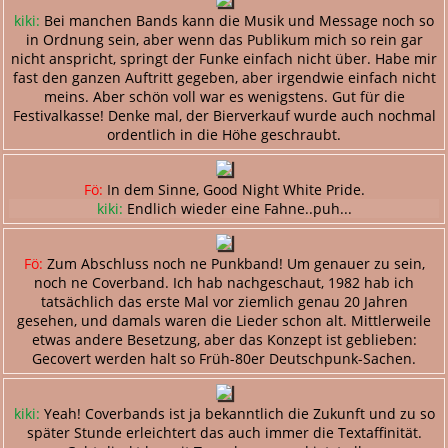
kiki:
Bei manchen Bands kann die Musik und Message noch so
in Ordnung sein, aber wenn das Publikum mich so rein gar
nicht anspricht, springt der Funke einfach nicht über. Habe mir
fast den ganzen Auftritt gegeben, aber irgendwie einfach nicht
meins. Aber schön voll war es wenigstens. Gut für die
Festivalkasse! Denke mal, der Bierverkauf wurde auch nochmal
ordentlich in die Höhe geschraubt.
Fö:
In dem Sinne, Good Night White Pride.
kiki:
Endlich wieder eine Fahne..puh...
Fö:
Zum Abschluss noch ne Punkband! Um genauer zu sein,
noch ne Coverband. Ich hab nachgeschaut, 1982 hab ich
tatsächlich das erste Mal vor ziemlich genau 20 Jahren
gesehen, und damals waren die Lieder schon alt. Mittlerweile
etwas andere Besetzung, aber das Konzept ist geblieben:
Gecovert werden halt so Früh-80er Deutschpunk-Sachen.
kiki:
Yeah! Coverbands ist ja bekanntlich die Zukunft und zu so
später Stunde erleichtert das auch immer die Textaffinität.