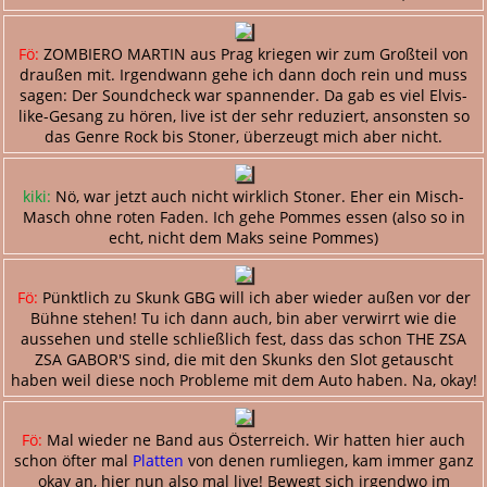
Fö:
ZOMBIERO MARTIN aus Prag kriegen wir zum Großteil von
draußen mit. Irgendwann gehe ich dann doch rein und muss
sagen: Der Soundcheck war spannender. Da gab es viel Elvis-
like-Gesang zu hören, live ist der sehr reduziert, ansonsten so
das Genre Rock bis Stoner, überzeugt mich aber nicht.
kiki:
Nö, war jetzt auch nicht wirklich Stoner. Eher ein Misch-
Masch ohne roten Faden. Ich gehe Pommes essen (also so in
echt, nicht dem Maks seine Pommes)
Fö:
Pünktlich zu Skunk GBG will ich aber wieder außen vor der
Bühne stehen! Tu ich dann auch, bin aber verwirrt wie die
aussehen und stelle schließlich fest, dass das schon THE ZSA
ZSA GABOR'S sind, die mit den Skunks den Slot getauscht
haben weil diese noch Probleme mit dem Auto haben. Na, okay!
Fö:
Mal wieder ne Band aus Österreich. Wir hatten hier auch
schon öfter mal
Platten
von denen rumliegen, kam immer ganz
okay an, hier nun also mal live! Bewegt sich irgendwo im