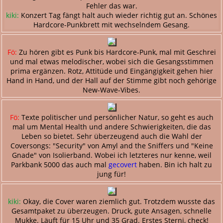
Fehler das war.
kiki:
Konzert Tag fängt halt auch wieder richtig gut an. Schönes
Hardcore-Punkbrett mit wechselndem Gesang.
Fö:
Zu hören gibt es Punk bis Hardcore-Punk, mal mit Geschrei
und mal etwas melodischer, wobei sich die Gesangsstimmen
prima ergänzen. Rotz, Attitüde und Eingängigkeit gehen hier
Hand in Hand, und der Hall auf der Stimme gibt noch gehörige
New-Wave-Vibes.
Fö:
Texte politischer und persönlicher Natur, so geht es auch
mal um Mental Health und andere Schwierigkeiten, die das
Leben so bietet. Sehr überzeugend auch die Wahl der
Coversongs: "Security" von Amyl and the Sniffers und "Keine
Gnade" von Isolierband. Wobei ich letzteres nur kenne, weil
Parkbank 5000 das auch mal
gecovert
haben. Bin ich halt zu
jung für!
kiki:
Okay, die Cover waren ziemlich gut. Trotzdem wusste das
Gesamtpaket zu überzeugen. Druck, gute Ansagen, schnelle
Mukke. Läuft für 15 Uhr und 35 Grad. Erstes Sterni, check!