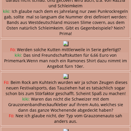
daraus nicht schlau. Und gecovert wird auch, u.a. von Razzia
und Schleimkeim
kiki:
Ich glaube nach dem es jahrelang nur zwei Punkrockregeln
gab, sollte mal so langsam die Nummer drei definiert werden:
Bands aus Westdeutschland müssen Slime covern, aus dem
Osten natürlich Schleimkeim. Gibt es Gegenbeispiele? Nein?
Prima!
Fö:
Werden solche Kutten mittlerweile in Serie gefertigt?
kiki:
Das sind Freundschaftskutten für 6,66 Euro von
Primemark.Wenn man noch ein Ramones Shirt dazu nimmt im
Angebot fürn 10er.
Fö:
Beim Rock am Kuhteich wurden wir ja schon Zeugen dieses
neuen Festivalsports, das Tauziehen hat es tatsächlich sogar
schon bis zum Störfaktor geschafft. Scheint Spaß zu machen!
kiki:
Waren das nicht die Schweizer mit dem
Grauzonenbandheckaufkleber auf ihrem Auto, welches sie
dann das ganze Wochenende abgedeckt haben?
Fö:
Nee ich glaube nicht, der Typ vom Grauzonenauto sah
anders aus.