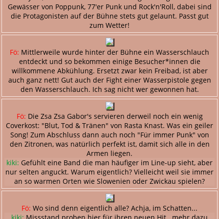
Gewässer von Poppunk, 77'er Punk und Rock'n'Roll, dabei sind
die Protagonisten auf der Bühne stets gut gelaunt. Passt gut
zum Wetter!
Fö:
Mittlerweile wurde hinter der Bühne ein Wasserschlauch
entdeckt und so bekommen einige Besucher*innen die
willkommene Abkühlung. Ersetzt zwar kein Freibad, ist aber
auch ganz nett! Gut auch der Fight einer Wasserpistole gegen
den Wasserschlauch. Ich sag nicht wer gewonnen hat.
Fö:
Die Zsa Zsa Gabor's servieren derweil noch ein wenig
Coverkost: "Blut, Tod & Tränen" von Rasta Knast. Was ein geiler
Song! Zum Abschluss dann auch noch "Für immer Punk" von
den Zitronen, was natürlich perfekt ist, damit sich alle in den
Armen liegen.
kiki:
Gefühlt eine Band die man häufiger im Line-up sieht, aber
nur selten anguckt. Warum eigentlich? Vielleicht weil sie immer
an so warmen Orten wie Slowenien oder Zwickau spielen?
Fö:
Wo sind denn eigentlich alle? Achja, im Schatten...
kiki:
Missstand proben hier für ihren neuen Hit...mehr dazu