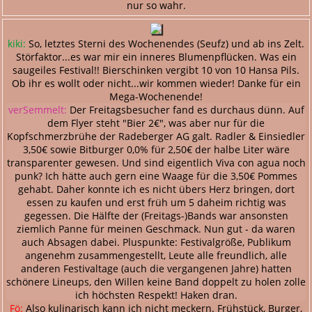
nur so wahr.
kiki:
So, letztes Sterni des Wochenendes (Seufz) und ab ins Zelt.
Störfaktor...es war mir ein inneres Blumenpflücken. Was ein
saugeiles Festival!! Bierschinken vergibt 10 von 10 Hansa Pils.
Ob ihr es wollt oder nicht...wir kommen wieder! Danke für ein
Mega-Wochenende!
verSemmelt:
Der Freitagsbesucher fand es durchaus dünn. Auf
dem Flyer steht "Bier 2€", was aber nur für die
Kopfschmerzbrühe der Radeberger AG galt. Radler & Einsiedler
3,50€ sowie Bitburger 0,0% für 2,50€ der halbe Liter wäre
transparenter gewesen. Und sind eigentlich Viva con agua noch
punk? Ich hätte auch gern eine Waage für die 3,50€ Pommes
gehabt. Daher konnte ich es nicht übers Herz bringen, dort
essen zu kaufen und erst früh um 5 daheim richtig was
gegessen. Die Hälfte der (Freitags-)Bands war ansonsten
ziemlich Panne für meinen Geschmack. Nun gut - da waren
auch Absagen dabei. Pluspunkte: Festivalgröße, Publikum
angenehm zusammengestellt, Leute alle freundlich, alle
anderen Festivaltage (auch die vergangenen Jahre) hatten
schönere Lineups, den Willen keine Band doppelt zu holen zolle
ich höchsten Respekt! Haken dran.
Fö:
Also kulinarisch kann ich nicht meckern. Frühstück, Burger,