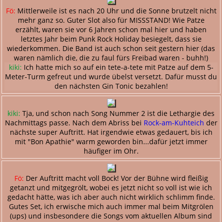
Fö:
Mittlerweile ist es nach 20 Uhr und die Sonne brutzelt nicht
mehr ganz so. Guter Slot also für MISSSTAND! Wie Patze
erzählt, waren sie vor 6 Jahren schon mal hier und haben
letztes Jahr beim Punk Rock Holiday besiegelt, dass sie
wiederkommen. Die Band ist auch schon seit gestern hier (das
waren nämlich die, die zu faul fürs Freibad waren - buhh!)
kiki:
Ich hatte mich so auf ein tete-a-tete mit Patze auf dem 5-
Meter-Turm gefreut und wurde übelst versetzt. Dafür musst du
den nächsten Gin Tonic bezahlen!
kiki:
Tja, und schon nach Song Nummer 2 ist die Lethargie des
Nachmittags passe. Nach dem Abriss bei
Rock-am-Kuhteich
der
nächste super Auftritt. Hat irgendwie etwas gedauert, bis ich
mit "Bon Apathie" warm geworden bin...dafür jetzt immer
häufiger im Ohr.
Fö:
Der Auftritt macht voll Bock! Vor der Bühne wird fleißig
getanzt und mitgegrölt, wobei es jetzt nicht so voll ist wie ich
gedacht hätte, was ich aber auch nicht wirklich schlimm finde.
Gutes Set, ich erwische mich auch immer mal beim Mitgrölen
(ups) und insbesondere die Songs vom aktuellen Album sind