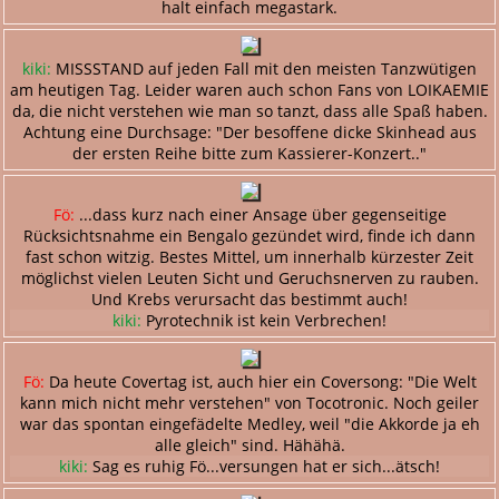
halt einfach megastark.
kiki:
MISSSTAND auf jeden Fall mit den meisten Tanzwütigen
am heutigen Tag. Leider waren auch schon Fans von LOIKAEMIE
da, die nicht verstehen wie man so tanzt, dass alle Spaß haben.
Achtung eine Durchsage: "Der besoffene dicke Skinhead aus
der ersten Reihe bitte zum Kassierer-Konzert.."
Fö:
...dass kurz nach einer Ansage über gegenseitige
Rücksichtsnahme ein Bengalo gezündet wird, finde ich dann
fast schon witzig. Bestes Mittel, um innerhalb kürzester Zeit
möglichst vielen Leuten Sicht und Geruchsnerven zu rauben.
Und Krebs verursacht das bestimmt auch!
kiki:
Pyrotechnik ist kein Verbrechen!
Fö:
Da heute Covertag ist, auch hier ein Coversong: "Die Welt
kann mich nicht mehr verstehen" von Tocotronic. Noch geiler
war das spontan eingefädelte Medley, weil "die Akkorde ja eh
alle gleich" sind. Hähähä.
kiki:
Sag es ruhig Fö...versungen hat er sich...ätsch!