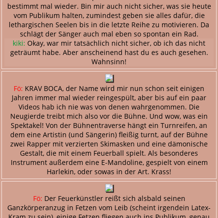
bestimmt mal wieder. Bin mir auch nicht sicher, was sie heute
vom Publikum halten, zumindest geben sie alles dafür, die
lethargischen Seelen bis in die letzte Reihe zu motivieren. Da
schlägt der Sänger auch mal eben so spontan ein Rad.
kiki:
Okay, war mir tatsächlich nicht sicher, ob ich das nicht
geträumt habe. Aber anscheinend hast du es auch gesehen.
Wahnsinn!
Fö:
KRAV BOCA, der Name wird mir nun schon seit einigen
Jahren immer mal wieder reingespült, aber bis auf ein paar
Videos hab ich nie was von denen wahrgenommen. Die
Neugierde treibt mich also vor die Bühne. Und wow, was ein
Spektakel! Von der Bühnentraverse hängt ein Turnreifen, an
dem eine Artistin (und Sängerin) fleißig turnt, auf der Bühne
zwei Rapper mit verzierten Skimasken und eine dämonische
Gestalt, die mit einem Feuerball spielt. Als besonderes
Instrument außerdem eine E-Mandoline, gespielt von einem
Harlekin, oder sowas in der Art. Krass!
Fö:
Der Feuerkünstler reißt sich alsbald seinen
Ganzkörperanzug in Fetzen vom Leib (scheint irgendein Latex-
Kram zu sein), einige Fetzen fliegen auch ins Publikum, genau