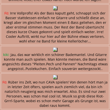
Fö:
Irre Vollprofis! Als der Bass kaputt geht, schnappt sich der
Basser stattdessen einfach ne Gitarre und schließt diese an,
kriegt aber im gleichen Moment einen E-Bass geliehen, den er
aber erstmal stimmen muss. Der Rest der Band übertüncht
dieses kurze Chaos gekonnt und spielt einfach weiter. Irre!
Cooler Auftritt, wirkt nur hier auf der Bühne etwas verloren,
wohl eher ne Band für kleine Kellerlöcher...
kiki:
Jau, das war wirklich ein schöner Bademantel. Und Gitarre
konnte man auch spielen. Man könnte meinen, die Band wäre
angesichts dieses "Pleiten.Pech und Pannen" Nachmitags etwas
angepisst..Pustekuchen. Einfach souverän weitergezockt..
Fö:
Rüber ins Zelt, wo nun CAVA spielen! Von denen hört man ja
in letzter Zeit öfters, spielen auch ziemlich viel, da bin ich
natürlich neugierig was mich erwartet. Also. Es sind nur zwei
Personen, was schon mal cool ist. Musik so grob diese Riot-
Grrrl-Sparte, wobei es schon mehr Garage als Grunge ist, was
dabei raus kommt.