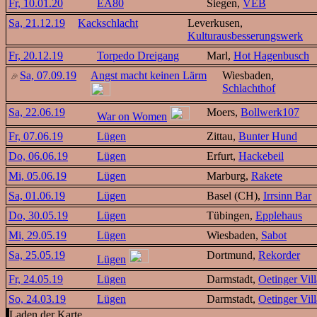
Fr, 10.01.20
EA80
Siegen,
VEB
Sa, 21.12.19
Kackschlacht
Leverkusen,
Kulturausbesserungswerk
Fr, 20.12.19
Torpedo Dreigang
Marl,
Hot Hagenbusch
Sa, 07.09.19
Angst macht keinen Lärm
Wiesbaden,
Schlachthof
Sa, 22.06.19
Moers,
Bollwerk107
War on Women
Fr, 07.06.19
Lügen
Zittau,
Bunter Hund
Do, 06.06.19
Lügen
Erfurt,
Hackebeil
Mi, 05.06.19
Lügen
Marburg,
Rakete
Sa, 01.06.19
Lügen
Basel (CH),
Irrsinn Bar
Do, 30.05.19
Lügen
Tübingen,
Epplehaus
Mi, 29.05.19
Lügen
Wiesbaden,
Sabot
Sa, 25.05.19
Dortmund,
Rekorder
Lügen
Fr, 24.05.19
Lügen
Darmstadt,
Oetinger Vill
So, 24.03.19
Lügen
Darmstadt,
Oetinger Vill
Laden der Karte...