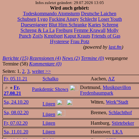
Infos zuletzt geändert: 29.07.2026 13:05
Wird auch gehört:
Todeskommando Atomsturm
Deutsche Laichen
Schubsen
Lygo
Fucking Angry
Schlecht
Loser Youth
Duesenjaeger
Blut Hirn Schranke
Karies
Schreng
Schreng & La La
Freiburg
Femme Krawall
Molly
Punch
Zoi!s
Kmpfsprt
Kaput Krauts
Friends of Gas
Hysterese
Frau Potz
(powered by
last.fm
)
Berichte (15)
Rezensionen (4)
News (2)
Termine (0)
vergangene
Termine (58)
Kommentare (0)
Seiten: 1,
2
,
3
,
weiter >>
Fr, 05.11.21
Schalko
Aachen,
AZ
Fr,
Dortmund,
Musikpavillon
Pankdemic Shows
Fredenbaumpark
27.08.21
Sa, 24.10.20
Witten,
Werk°Stadt
Lügen
Sa, 08.02.20
Bremen,
Schlachthof
Lügen
Fr, 07.02.20
Lügen
Hamburg,
Störtebeker
Sa, 11.01.20
Lügen
Hannover,
LKA