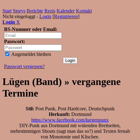
Start
Storys
Berichte
Rezis
Kalender
Kontakt
Nicht eingeloggt -
Login
[
Registrieren
]
Login
X
BS-Nummer oder Email:
Passwort:
Angemeldet bleiben
Passwort vergessen?
Lügen (Band) » vergangene
Termine
Stil:
Post Punk, Post Hardcore, Deutschpunk
Herkunft:
Dortmund
https://www.facebook.com/luegenpunx
DIY-Punk aus Dortmund mit wütenden Breitseiten,
mehrstimmigen Shouts (sagt man das so?) und Texten fernab
von Monotonie und Klischee.