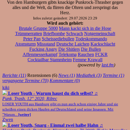
Von den Hamburgern gibts knackige Punkrock-Thrasher gegen
alles und die Welt, da flirren die Ohren und zerspringt das
Herz.
Infos zuletzt geändert: 29.07.2026 23:29
Wird auch gehört:
Brutale Gruppe 5000
Mann kackt sich in die Hose
Trümmerratten
Briefbombe
Schwach
Notgemeinschaft
Peter Pan
Scheissediebullen
Todeskommando
Atomsturm
Missstand
Deutsche Laichen
Kackschlacht
Fucking Angry
Die Shitlers
Die Bullen
Affenmesserkampf
Telekoma
Rauchen
FCKR
Cocktailbar Stammheim
Femme Krawall
(powered by
last.fm
)
Berichte (11)
Rezensionen (6)
News (1)
Mediathek (3)
Termine (1)
vergangene Termine (70)
Kommentare (0)
kiki
Loser Youth - Warum haust du dich selbst?
♫
Punk, Trash. 12" 2020, Rilrec
LOSER YOUTH aus Hamburg gibt es nun auch schon einige Jahre und sie
scheißen einen dicken Haufen auf Deutschland und seine Insassen. Mit
"Warum...
[weiter]
Zwen
Loser Youth, Snarg - Einmal zwei halbe Hahn
♫