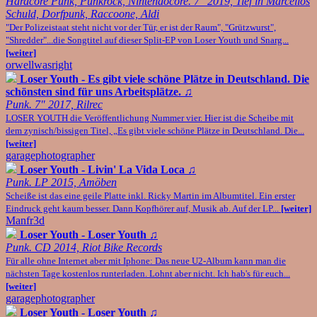
Hardcore Punk, Punkrock, Nintendocore. 7" 2019, Tief in Marcellos
Schuld, Dorfpunk, Raccoone, Aldi
"Der Polizeistaat steht nicht vor der Tür, er ist der Raum", "Grützwurst",
"Shredder"...die Songtitel auf dieser Split-EP von Loser Youth und Snarg...
[weiter]
orwellwasright
Loser Youth - Es gibt viele schöne Plätze in Deutschland. Die
schönsten sind für uns Arbeitsplätze.
♫
Punk. 7" 2017, Rilrec
LOSER YOUTH die Veröffentlichung Nummer vier. Hier ist die Scheibe mit
dem zynisch/bissigen Titel, „Es gibt viele schöne Plätze in Deutschland. Die...
[weiter]
garagephotographer
Loser Youth - Livin' La Vida Loca
♫
Punk. LP 2015, Amöben
Scheiße ist das eine geile Platte inkl. Ricky Martin im Albumtitel. Ein erster
Eindruck geht kaum besser. Dann Kopfhörer auf, Musik ab. Auf der LP...
[weiter]
Manfr3d
Loser Youth - Loser Youth
♫
Punk. CD 2014, Riot Bike Records
Für alle ohne Internet aber mit Iphone: Das neue U2-Album kann man die
nächsten Tage kostenlos runterladen. Lohnt aber nicht. Ich hab's für euch...
[weiter]
garagephotographer
Loser Youth - Loser Youth
♫