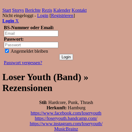
Start
Storys
Berichte
Rezis
Kalender
Kontakt
Nicht eingeloggt -
Login
[
Registrieren
]
Login
X
BS-Nummer oder Email:
Passwort:
Angemeldet bleiben
Passwort vergessen?
Loser Youth (Band) »
Rezensionen
Stil:
Hardcore, Punk, Thrash
Herkunft:
Hamburg
https://www.facebook.com/loseryouth
https://loseryouth.bandcamp.com/
https://www.instagram.com/loseryouth/
MusicBrainz