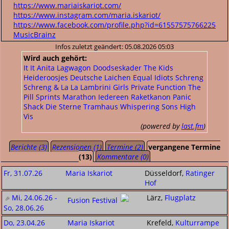
https://www.mariaiskariot.com/
https://www.instagram.com/maria.iskariot/
https://www.facebook.com/profile.php?id=61557575766225
MusicBrainz
Infos zuletzt geändert: 05.08.2026 05:03
Wird auch gehört:
It It Anita
Lagwagon
Doodseskader
The Kids
Heideroosjes
Deutsche Laichen
Equal Idiots
Schreng
Schreng & La La
Lambrini Girls
Private Function
The
Pill
Sprints
Marathon
Iedereen
Raketkanon
Panic
Shack
Die Sterne
Tramhaus
Whispering Sons
High
Vis
(powered by
last.fm
)
Berichte (3)
Rezensionen (1)
Termine (2)
vergangene Termine
(13)
Kommentare (0)
Fr, 31.07.26
Maria Iskariot
Düsseldorf,
Ratinger
Hof
Mi, 24.06.26 -
Lärz,
Flugplatz
Fusion Festival
So, 28.06.26
Do, 23.04.26
Maria Iskariot
Krefeld,
Kulturrampe