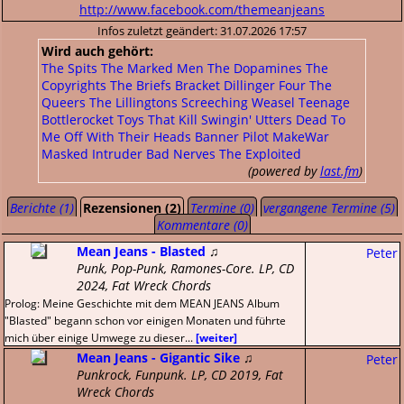
http://www.facebook.com/themeanjeans
Infos zuletzt geändert: 31.07.2026 17:57
Wird auch gehört:
The Spits
The Marked Men
The Dopamines
The
Copyrights
The Briefs
Bracket
Dillinger Four
The
Queers
The Lillingtons
Screeching Weasel
Teenage
Bottlerocket
Toys That Kill
Swingin' Utters
Dead To
Me
Off With Their Heads
Banner Pilot
MakeWar
Masked Intruder
Bad Nerves
The Exploited
(powered by
last.fm
)
Berichte (1)
Rezensionen (2)
Termine (0)
vergangene Termine (5)
Kommentare (0)
Mean Jeans - Blasted
♫
Peter
Punk, Pop-Punk, Ramones-Core. LP, CD
2024, Fat Wreck Chords
Prolog: Meine Geschichte mit dem MEAN JEANS Album
"Blasted" begann schon vor einigen Monaten und führte
mich über einige Umwege zu dieser...
[weiter]
Mean Jeans - Gigantic Sike
♫
Peter
Punkrock, Funpunk. LP, CD 2019, Fat
Wreck Chords