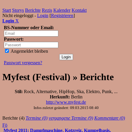
Start
Storys
Berichte
Rezis
Kalender
Kontakt
Nicht eingeloggt -
Login
[
Registrieren
]
Login
X
BS-Nummer oder Email:
Passwort:
Angemeldet bleiben
Passwort vergessen?
Myfest (Festival) » Berichte
Stil:
Rock, Alternative, HipHop, Ska, Elektro, Punk, ...
Herkunft:
Berlin
http://www.myfest.de
Infos zuletzt geändert: 09.03.2015 08:40
Berichte (4)
Termine (0)
vergangene Termine (9)
Kommentare (0)
Fö
Myfest 2011: Dampfmaschine, Kotzreiz, Kumpelbasis,