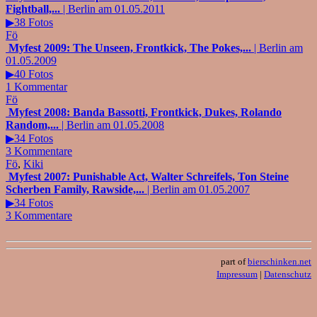
Fightball,...
| Berlin am 01.05.2011
▶38 Fotos
Fö
Myfest 2009: The Unseen, Frontkick, The Pokes,...
| Berlin am
01.05.2009
▶40 Fotos
1 Kommentar
Fö
Myfest 2008: Banda Bassotti, Frontkick, Dukes, Rolando
Random,...
| Berlin am 01.05.2008
▶34 Fotos
3 Kommentare
Fö
,
Kiki
Myfest 2007: Punishable Act, Walter Schreifels, Ton Steine
Scherben Family, Rawside,...
| Berlin am 01.05.2007
▶34 Fotos
3 Kommentare
part of
bierschinken.net
Impressum
|
Datenschutz