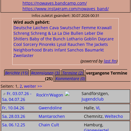
https://nowaves.bandcamp.com/
https://www.instagram.com/nowaves_band/
Infos zuletzt geändert: 30.07.2026 00:31
Wird auch gehört:
Deutsche Laichen
Cava
Swutscher
Femme Krawall
Schreng Schreng & La La
Die Bullen
Leber
Die
Shitlers
Baby of the Bunch
Lothario
Goblin Daycare
Cool Sorcery
Pinoreks
Lysol
Rauchen
The Jackets
Neighborhood Brats
Infant Sanchos
Baumarkt
Zweilaster
(powered by
last.fm
)
Berichte (15)
Rezensionen (3)
Termine (2)
vergangene Termine
(25)
Kommentare (0)
Seiten: 1,
2
,
weiter >>
Fr, 03.07.26 -
Sandförstgen,
Rock'n'Wagon
Jugendclub
Sa, 04.07.26
Fr, 10.04.26
Gwendoline
Halle,
VL
Sa, 28.03.26
Mantarochen
Chemnitz,
Weltecho
Sa, 06.12.25
Chain Cult
Hamburg,
Gängeviertel