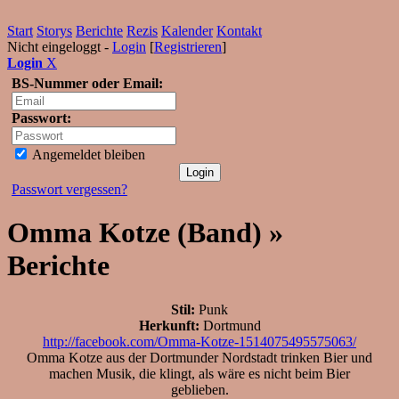
Start
Storys
Berichte
Rezis
Kalender
Kontakt
Nicht eingeloggt -
Login
[
Registrieren
]
Login
X
BS-Nummer oder Email:
Passwort:
Angemeldet bleiben
Passwort vergessen?
Omma Kotze (Band) »
Berichte
Stil:
Punk
Herkunft:
Dortmund
http://facebook.com/Omma-Kotze-1514075495575063/
Omma Kotze aus der Dortmunder Nordstadt trinken Bier und
machen Musik, die klingt, als wäre es nicht beim Bier
geblieben.