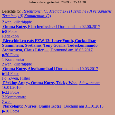
Infos zuletzt geändert: 26.09.2025 14:30
Berichte (5)
Rezensionen (1)
Mediathek (1)
Termine (0)
vergangene
Termine (10)
Kommentare (2)
Zwen
,
killerhippie
Omma Kotze, Flaschenbecher
| Dortmund am 02.06.2017
▶8 Fotos
Redaktion
Bierschinken eats FZW 13: Loser Youth, Cocktailbar
Stammheim, Svetlanas, Tony Gorilla, Todeskommando
Atomsturm, Claus Lüer,...
| Dortmund am 16.03.2017
▶50 Fotos
1 Kommentar
Zwen
,
killerhippie
Omma Kotze, Abschaumbad
| Dortmund am 10.03.2017
▶14 Fotos
Fö
,
Zwen
,
Fisher
F*cking Angry, Omma Kotze, Tricky Woo
| Schwerte am
16.01.2016
▶22 Fotos
2 Kommentare
Zwen
Narcolaptic Nurses, Omma Kotze
| Bochum am 31.10.2015
▶10 Fotos